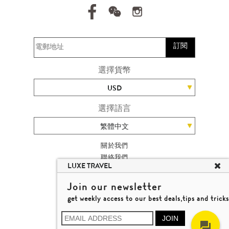
訂閱
選擇貨幣
USD
選擇語言
繁體中文
關於我們
聯絡我們
LUXE TRAVEL
加入我們
旅遊網站地圖
Join our newsletter
楊廸深品味遊
get weekly access to our best deals,tips and tricks
條款及細則
© 2026 品味遊有限公司
JOIN
牌照號碼 353662