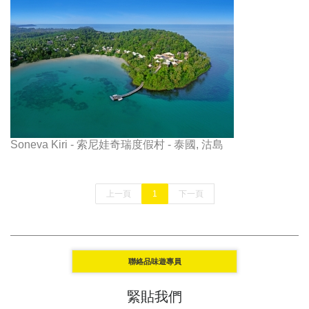
Soneva Kiri - 索尼娃奇瑞度假村 - 泰國, 沽島
上一頁
1
下一頁
聯絡品味遊專員
緊貼我們