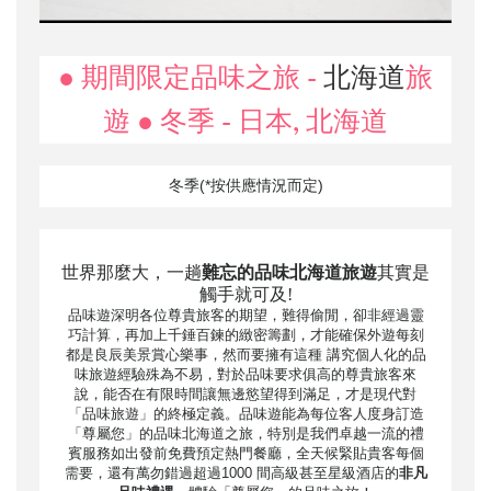
● 期間限定品味之旅 -
北海道
旅
遊 ● 冬季 - 日本, 北海道
冬季(*按供應情況而定)
世界那麼大，一趟
難忘的品味北海道旅遊
其實是
觸手就可及!
品味遊深明各位尊貴旅客的期望，難得偷閒，卻非經過靈
巧計算，再加上千錘百鍊的緻密籌劃，才能確保外遊每刻
都是良辰美景賞心樂事，然而要擁有這種 講究個人化的品
味旅遊經驗殊為不易，對於品味要求俱高的尊貴旅客來
說，能否在有限時間讓無邊慾望得到滿足，才是現代對
「品味旅遊」的終極定義。品味遊能為每位客人度身訂造
「尊屬您」的品味北海道之旅，特別是我們卓越一流的禮
賓服務如出發前免費預定熱門餐廳，全天候緊貼貴客每個
需要，還有萬勿錯過超過1000 間高級甚至星級酒店的
非凡