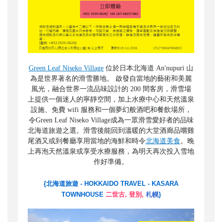
Green Leaf Niseko Village
位於日本北海道 An'nupuri 山
為是世界著名的滑雪勝地。 啟發自當地的藝術和美麗
風光，融合世界一流品味設計的 200 間客房，滑雪場
上提供一個迷人的寧靜空間，加上水療中心和天然溫泉
設施、免費 wifi 服務和一個夢幻般酒吧和餐飲場所，
令Green Leaf Niseko Village成為一眾滑雪愛好者的品味
北海道旅遊之選。滑雪後能回到溫暖的大堂酒廊品嚐雞
尾酒又或到餐廳享用當地的海鮮和時令
北海道美食
。晚
上再泡天然溫泉或享受水療服務，為明天再次投入雪地
作好準備。
{北海道旅遊 - HOKKAIDO TRAVEL - KASARA
TOWNHOUSE
二世古, 登別,
札幌
}