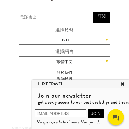
訂閱
選擇貨幣
USD
選擇語言
繁體中文
關於我們
聯絡我們
LUXE TRAVEL
加入我們
旅遊網站地圖
Join our newsletter
楊廸深品味遊
get weekly access to our best deals,tips and tricks
條款及細則
© 2026 品味遊有限公司
JOIN
牌照號碼 353662
No spam,we hate it more than you do.
瞭解更多
發現與探索豪華旅遊 DISCOVER LUXURY TRAVEL IN A DIFFERENT WAY