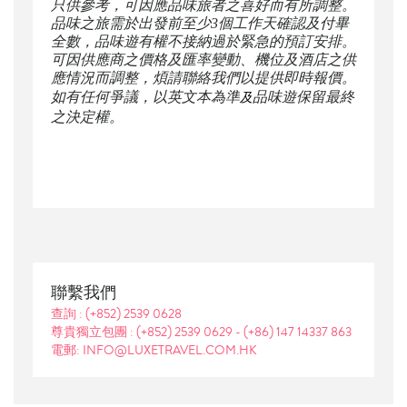
只供參考，可因應品味旅者之喜好而有所調整。
品味之旅需於出發前至少3個工作天確認及付畢
全數，品味遊有權不接納過於緊急的預訂安排。
可因供應商之價格及匯率變動、機位及酒店之供
應情況而調整，煩請聯絡我們以提供即時報價。
如有任何爭議，以英文本為準
品味遊保留最終
及
之決定權。
聯繫我們
查詢 :
(+852) 2539 0628
尊貴獨立包團 :
(+852) 2539 0629
-
(+86) 147 14337 863
電郵: INFO@LUXETRAVEL.COM.HK