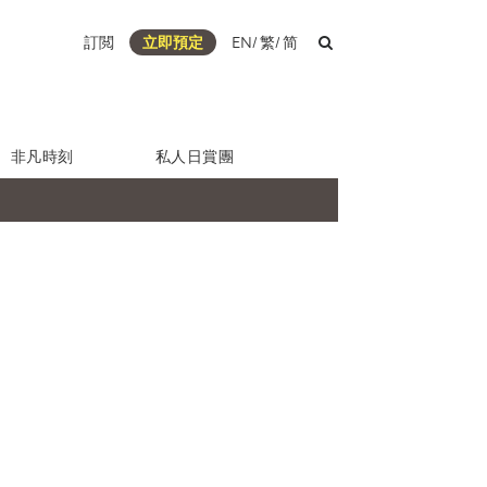
訂閲
立即預定
EN
/
繁
/
简
非凡時刻
私人日賞團