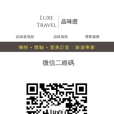
品味遊視頻
品味旅程
禮賓服務
獨特 • 體驗 • 度身訂造 - 旅遊專家
微信二維碼