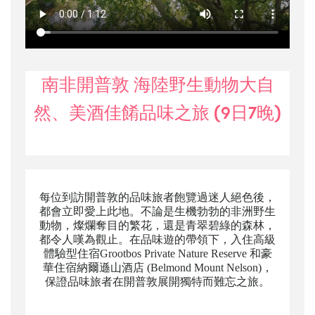
南非開普敦 海陸野生動物大自
然、美酒佳餚品味之旅 (9日7晚)
每位到訪開普敦的品味旅者飽覽過迷人絕色後，
都會立即愛上此地。不論是生機勃勃的非洲野生
動物，燦爛奪目的繁花，還是青翠碧綠的森林，
都令人嘆為觀止。在品味遊的帶領下，入住
高級
體驗型住宿
Grootbos Private Nature Reserve 和
豪
華住宿
納爾遜山酒店 (Belmond Mount Nelson)
，
保證品味旅者在開普敦展開獨特而難忘之旅。