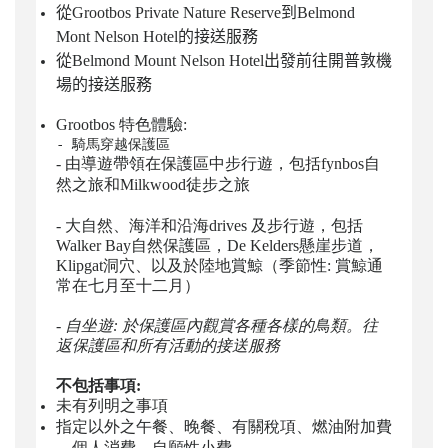
從Grootbos Private Nature Reserve到Belmond
Mont Nelson Hotel的接送服務
從Belmond Mount Nelson Hotel出發前往開普敦機
場
的
接送服務
Grootbos
特色體驗:
- 騎馬穿越保護區
- 由導遊帶領在保護區中步行遊，包括
fynbos
自
然之旅和
Milkwood
徒步之旅
- 大自然、海洋和沿海
drives 及步行遊，
包括
Walker Bay
自然保護區，
De Kelders
懸崖步道，
Klipgat
洞穴、以及於陸地賞鯨（
季節性:
賞鯨通
常在七月至十二月）
- 自坐遊: 於保護區內觀賞各種各樣的鳥類。往
返保護區和所有活動的接送服務
不包括事項:
未有列明之事項
指定以外之午餐、晚餐、有關稅項、燃油附加費
、個人消費、自願性小費