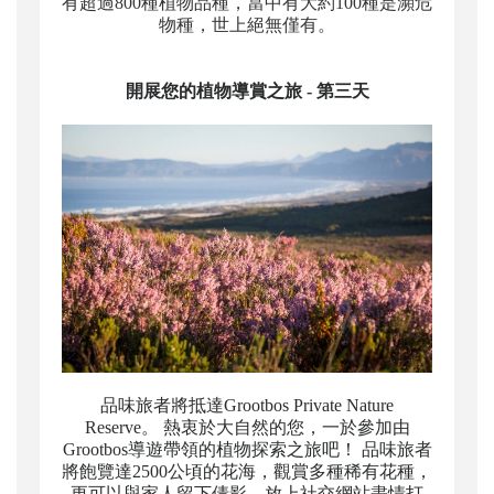
有超過
800
種植物品種，當中有大約
100
種是瀕危
物種，世上絕無僅有。
開展您的植物導賞之旅 - 第三天
品味旅者將抵達Grootbos Private Nature
Reserve。 熱衷於大自然的您，一於參加由
Grootbos導遊帶領的植物探索之旅吧！ 品味旅者
將飽覽達2500公頃的花海，觀賞多種稀有花種，
更可以與家人留下倩影，放上社交網站盡情打