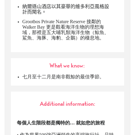
納爾遜山酒店
以其豪華的維多利亞風格設
計而聞名。
Grootbos Private Nature Reserve 接鄰的
Walker Bay
更是觀看海洋生物的理想海
域，那裡是五大哺乳類海洋生物（鯨魚、
鯊魚、海豚、海豹、企鵝）的棲息地。
What we know:
七月至十二月是南非觀鯨的最佳季節。
Additional information:
每個人生階段都是獨特的…
就如您的旅程
•
作為世界
500
強亞洲領先的高端旅行社，品味