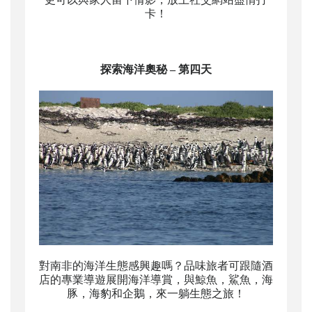
卡！
探索海洋奧秘 – 第四天
對南非的海洋生態感興趣嗎？品味旅者可跟隨酒
店的專業導遊展開海洋導賞，與鯨魚，鯊魚，海
豚，海豹和企鵝，來一躺生態之旅！