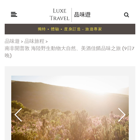
獨特 • 體驗 • 度身訂造 - 旅遊專家
品味遊
>
品味旅程
>
南非開普敦 海陸野生動物大自然、美酒佳餚品味之旅 (9日7
晚)