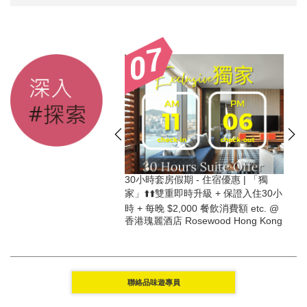
0日前入住 | 尊享 每晚
30小時套房假期 - 住宿優惠 | 「獨
冬至
費額 + 獨家禮遇︰房間
家」⬆️⬆️雙重即時升級 + 保證入住30小
住禮品 等 + 一系列精彩
時 + 每晚 $2,000 餐飲消費額 etc. @
店 The Murray
香港瑰麗酒店 Rosewood Hong Kong
(消費劵適用)
聯絡品味遊專員