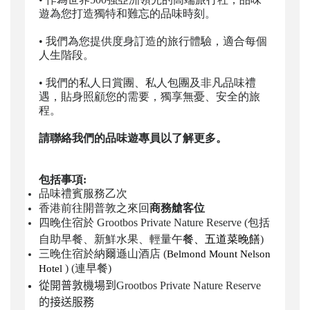
遊為您打造獨特和難忘的品味時刻。
•
我們為您提供度身訂造的旅行體驗，適合每個
人生階段。
•
我們的私人日賞團、私人包團及非凡品味禮
遇，貼身照顧您的需要，獨享無憂、安全的旅
程。
請聯絡我們的品味遊專員以了解更多。
包括事項:
品味禮賓服務乙次
香港前往開普敦之來回
商務艙客位
四晚住宿於 Grootbos Private Nature Reserve
(包括
餐、五道菜晚饍
自助早餐、新鮮水果、輕量午
)
三晚住宿於納爾遜山酒店
(
Belmond Mount Nelson
) (連早餐)
Hotel
從開普敦機場到Grootbos Private Nature Reserve
的
接送服務