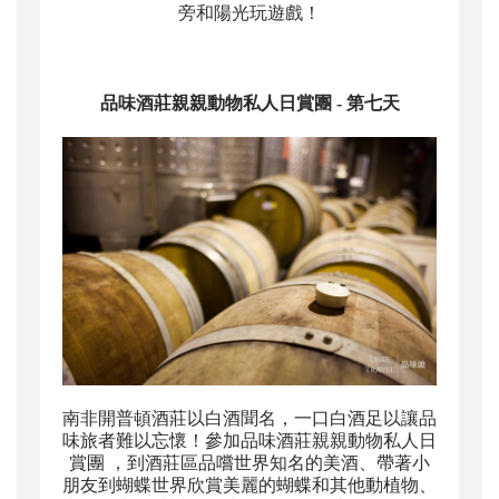
旁和陽光玩遊戲！
品味酒莊親親動物私人日賞團
- 第七天
南非開普頓酒莊以白酒聞名，一口白酒足以讓品
味旅者難以忘懷！
參加品味酒莊親親動物私人日
賞團
，到酒莊區品嚐世界知名的美酒、帶著
小
朋友
到蝴蝶世界欣賞美麗的蝴蝶和其他動植物、