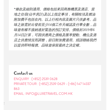
*條款及細則適用。價格包括來回商務機票及酒店、當
地之住宿(佔半房計)及以上指定事項，有關稅項及燃油
附加費不包括在內。以上行程內容及圖片只供參考。品
味之旅需於出發前至少14個工作天確認及付畢全數，品
味遊有權不接納過於緊急的預訂安排。價格於2019年6
月14日計算，可因供應商之價格及匯率變動、機位及酒
店之供應情況而調整，節日附加費適用。煩請聯絡我們
以提供即時報價。品味遊保留最終之決定權。
Contact us
ENQUIRY :
(+852) 2539 0628
PRIVATE TOUR :
(+852) 2539 0629
-
(+86) 147 14337
863
EMAIL: INFO@LUXETRAVEL.COM.HK
: