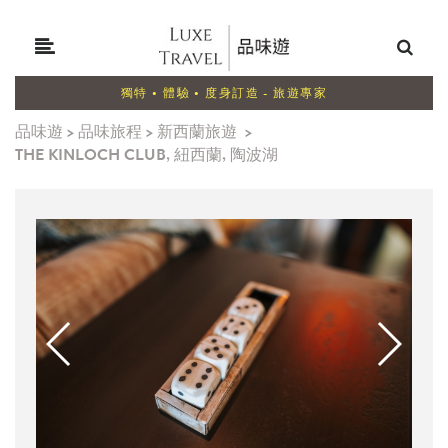
獨特 • 體驗 • 度身訂造 - 旅遊專家
品味遊
>
品味旅程
>
新西蘭旅遊
>
THE KINLOCH CLUB, 紐西蘭, 陶波湖