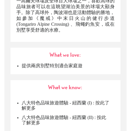
一高爾夫球場及全球百大球場之一，喜歡高球的
品味旅者可以在這眺望湖泊美景的球場大顯身
手。除了高球外，陶波湖也是活動體驗的勝地，
如參加《魔戒》中末日火山的健行步道
(Tongariro Alpine Crossing) 、飛蠅釣魚安，或在
別墅享受舒適的水療。
What we love:
提供
兩房別墅
特別適合家庭遊
What we know:
八大特色品味旅遊體驗
-
紐西蘭
(I)
:
按此了
解更多
八大特色品味旅遊體驗
-
紐西蘭
(
I
I)
:
按此
了解更多