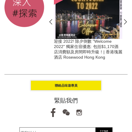
聖誕 & ✨除夕夜「獨家」
迎接 2022! 除夕倒數 "Welcome
 尊享豐富早餐、節日自助
2022" 獨家住宿優惠: 包括$1,170酒
、美酒及更多獨家禮遇 @ 香
店消費額及房間即時升級！| 香港瑰麗
Mandarin Oriental
酒店 Rosewood Hong Kong
聯絡品味遊專員
緊貼我們
訂閱