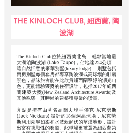
THE KINLOCH CLUB,
紐西蘭
,
陶
波湖
The Kinloch Club位於
紐西蘭
北島，
毗鄰當地最
大湖泊陶波湖
(Lake Taupo)
，佔地達254公頃，
這自然恬意的豪華別墅(luxury lodge) ，別墅包括
兩房別墅每個套房都專享陶波湖或高球場的壯麗
景色，品味旅者能在此欣賞紐西蘭寧靜的湖光山
色，更能體驗獲獎的住宿設計，包括2017年紐西
蘭建築大獎(New Zealand Architecture Awards)及
其他殊榮，其時尚的建築獲專業的讚賞。
亮點是擁有由著名高爾夫球手傑克·尼克勞斯
(Jack Nicklaus)
設計的18個洞高球場，尼克勞
斯利用湖畔如柔和水波般起伏的草漠地形，設計
出富有挑戰性的賽道。此球場更被選為紐西蘭第