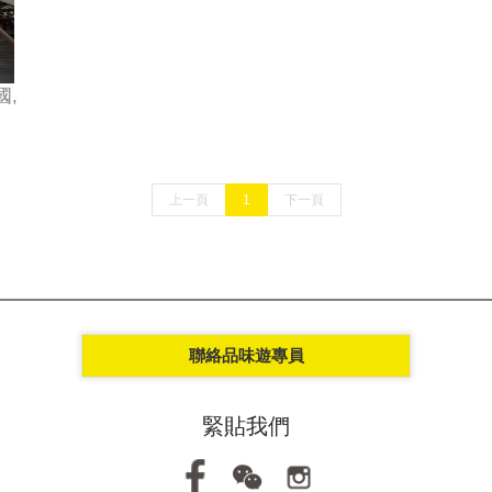
國,
上一頁
1
下一頁
聯絡品味遊專員
緊貼我們