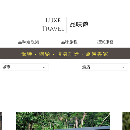
品味遊視頻
品味旅程
禮賓服務
獨特 • 體驗 • 度身訂造 - 旅遊專家