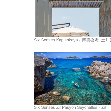
Six Senses Kaplankaya - 博德魯姆, 土
Six Senses Zil Pasyon Seychelles - Zil