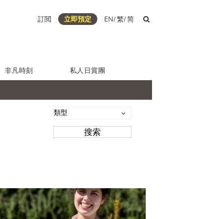
訂閲
立即預定
EN
/
繁
/
简
非凡時刻
私人日賞團