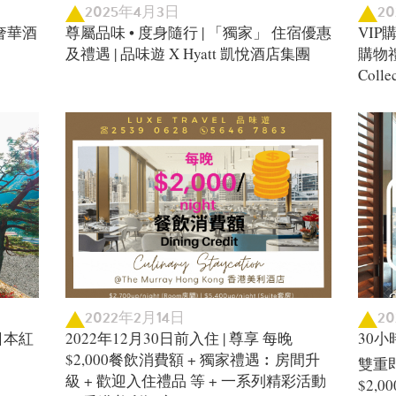
2025年4月3日
2
奢華酒
尊屬品味 • 度身隨行 | 「獨家」 住宿優惠
VIP
及禮遇 | 品味遊 X Hyatt 凱悅酒店集團
購物禮遇
Coll
2022年2月14日
2
日本紅
2022年12月30日前入住 | 尊享 每晚
30小
$2,000餐飲消費額 + 獨家禮遇︰房間升
雙重即
級 + 歡迎入住禮品 等 + 一系列精彩活動
$2,