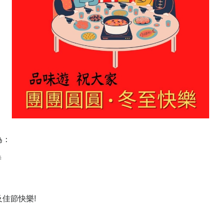
為：
時
及佳節快樂!