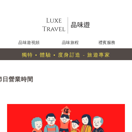
品味遊視頻
品味旅程
禮賓服務
獨特 • 體驗 • 度身訂造 - 旅遊專家
新節日營業時間