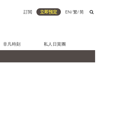
訂閲
立即預定
EN
/
繁
/
简
非凡時刻
私人日賞團