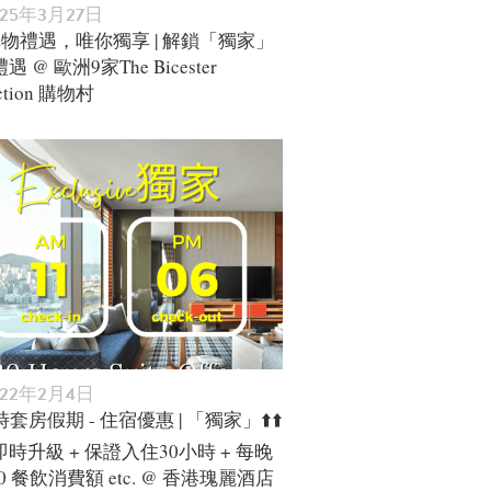
025年3月27日
購物禮遇，唯你獨享 | 解鎖「獨家」
 @ 歐洲9家The Bicester
ection 購物村
022年2月4日
時套房假期 - 住宿優惠 | 「獨家」⬆️⬆️
時升級 + 保證入住30小時 + 每晚
000 餐飲消費額 etc. @ 香港瑰麗酒店