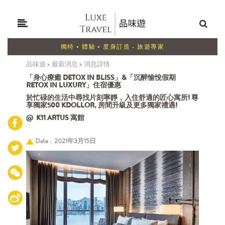
獨特 • 體驗 • 度身訂造 - 旅遊專家
品味遊
>
最新消息
>
消息詳情
「身心療癒 DETOX IN BLISS」&「沉醉愉悅假期
RETOX IN LUXURY」住宿優惠
於忙碌的生活中尋找片刻寧靜，入住舒適的匠心寓所! 尊
享獨家500 KDOLLOR, 房間升級及更多獨家禮遇!
@ K11 ARTUS 寓館
Date : 2021年3月15日