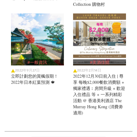
Collection 購物村
#一般資訊
#美酒佳餚
2022年9月27日
2022年2月14日
立即計劃您的賞楓假期！
2022年12月30日前入住 | 尊
2022年日本紅葉預測 🍁
享 每晚$2,000餐飲消費額 +
獨家禮遇︰房間升級 + 歡迎
入住禮品 等 + 一系列精彩
活動 @ 香港美利酒店 The
Murray Hong Kong (消費劵
適用)