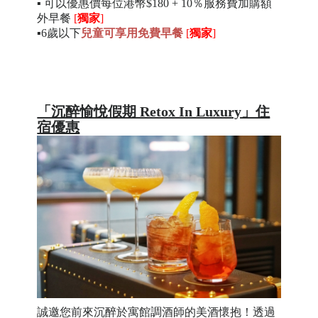
▪
可以優惠價
每位港幣$180 + 10％服務費
加購額
外早餐
[
獨家
]
▪6歲以下
兒童可享用免費早餐
[
獨家
]
「沉醉愉悅假期 Retox In Luxury」住
宿優惠
誠邀您前來沉醉於寓館調酒師的美酒懷抱！透過