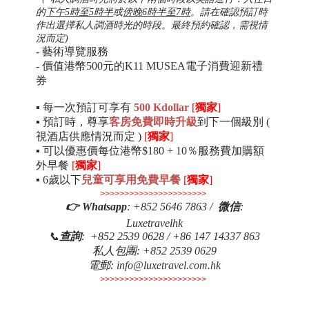
的
下午5時至5時半
或
傍晚6時半至7時
。請在確認預訂時
作出選擇私人調酒時光的時段。最終預約確認，需視情
況而定)
- 藝術導覽服務
- 價值港幣500元的K11 MUSEA電子消費迎新禮
券
▪ 每一次預訂可享有
500 Kdollar
[
獨家
]
▪ 預訂時，尊享
客房免費即時升級
到下一個級別 (
視酒店供應情況而定 )
[
獨家
]
▪
可以優惠價
每位港幣$180 + 10％服務費
加購額
外早餐
[
獨家
]
▪ 6歲以下
兒童可享用免費早餐
[
獨家
]
>>>>>>>>>>>>>>>>>>>>>>
👉
Whatsapp
: +852 5646 7863 /
微
信
:
Luxetravelhk
📞
查詢
: +852 2539 0628 / +86 147 14337 863
私人包團
: +852 2539 0629
電郵
:
info@luxetravel.com.hk
>>>>>>>>>>>>>>>>>>>>>>