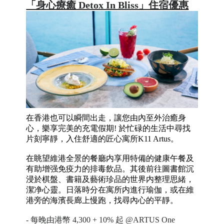
「身心療癒 Detox In Bliss」住宿優惠
在香港也可以瞬間出走，讓您由內至外治癒身
心，樂享完美的充電假期
! 於忙碌的生活中尋找
片刻寧靜，入住舒適的匠心寓所K11 Artus。
在眺望維港全景的餐廳内享用特備的健康午餐及
有助增强免疫力的排毒飲品。其後前往圖書館沉
浸於棋盤、書籍及藝術珍品的世界内整理思緒，
潔净心靈。日落時分在寓所内進行瑜伽，或在維
港旁的海濱長廊上慢跑，找尋內心的平靜。
- 每晚由港幣 4,300 + 10% 起 @ARTUS One