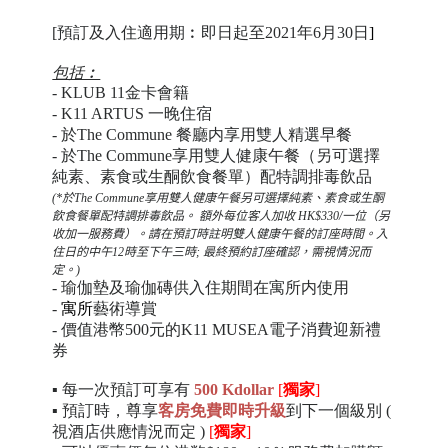
[預訂及入住適用期︰即日起至2021年6月30日
]
包括︰
- KLUB 11金卡會籍
- K11 ARTUS 一晚住宿
- 於The Commune 餐廳内享用雙人精選早餐
- 於The Commune享用雙人健康午餐（另可選擇
純素、素食或生酮飲食餐單）配特調排毒飲品
(*於The Commune享用雙人健康午餐另可選擇純素、素食或生酮
飲食餐單配特調排毒飲品。 額外每位客人加收 HK$330/一位（另
收加一服務費）。請在預訂時註明雙人健康午餐的訂座時間。入
住日的中午12時至下午三時; 最終預約訂座確認，需視情況而
定。)
- 瑜伽墊及瑜伽磚供入住期間在寓所内使用
-
寓所
藝術導賞
- 價值港幣500元的K11 MUSEA電子消費迎新禮
券
▪ 每一次預訂可享有
500 Kdollar
[
獨家
]
▪ 預訂時，尊享
客房免費即時升級
到下一個級別 (
視酒店供應情況而定 )
[
獨家
]