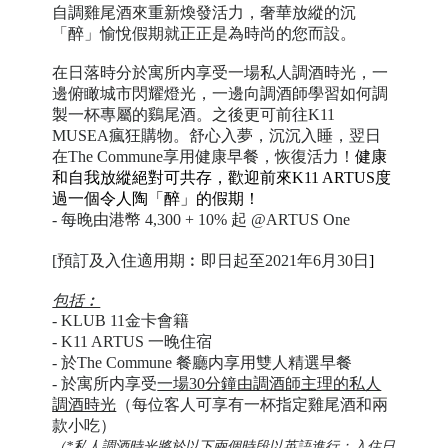
自調雞尾酒來重新煥發活力，奢華放縱的沉
「醉」愉悅假期就正正是為時尚的您而設。
在日落時分於寓所内享受一場私人調酒時光，一
邊俯瞰城市閃耀燈光，一邊向調酒師學習如何調
製一杯專屬的鷄尾酒。之後更可前往K11
MUSEA瘋狂購物。舒心入夢，沉沉入睡，翌日
在The Commune享用健康早餐，恢復活力！
健康
和自我放縱絕對可共存，歡迎前來K11 ARTUS度
過一個令人陶「醉」的假期！
- 每晚由港幣 4,300 + 10% 起 @ARTUS One
[預訂及入住適用期︰即日起至2021年6月30日
]
包括︰
- KLUB 11金卡會籍
- K11 ARTUS 一晚住宿
- 於The Commune 餐廳内享用雙人精選早餐
- 於寓所内享受
一場30分鐘由調酒師主理的私人
調酒時光
（每位客人可享有一杯指定雞尾酒和兩
款小吃）
（
*私人調酒時光將於以下兩個時段以英語進行：入住日