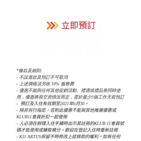
*條款及細則:
- 不設退款及預訂不可取消
- 上述價格須另收 10% 服務費
-
優惠不能與任何其他促銷活動、
禮遇
或禮品券同時使
用
，優惠將視空房情況而定，需於最少3個工作天前預訂
-
預訂及入住有效期至2021年6月30。
- 除非另行指定，否則此優惠不能與其他推廣優惠或
KLUB11會員折扣一起使用
- 人必須在辦理入住手續時出示其註冊的KLUB 11會員號
碼才能使用或賺取積分。歡迎在登記入住時重新註冊
- K11 ARTUS保留不時修改上述條款的權利。如有任何