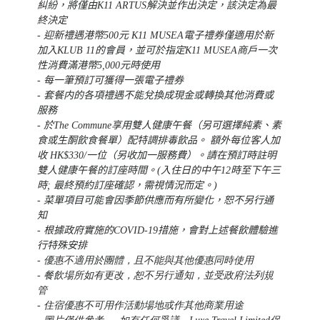
糾紛，將僅由K11 ARTUS解決並作出決定，該決定為最
終決定
- 迎新禮遇港幣500元 K11 MUSEA電子禮券僅適用於新
加入KLUB 11的會員，並可於指定K11 MUSEA商戶一次
性消費滿港幣5,000元時使用
- 每一筆預訂可獲得一張電子禮券
- 套餐内的各項禮遇不能兌換成現金或轉換其他消費或
服務
- 於The Commune享用雙人健康午餐（另可選擇純素、素
食或生酮飲食餐單）配特調排毒飲品。 額外每位客人加
收 HK$330/一位（另收加一服務費）。請在預訂時註明
雙人健康午餐的訂座時間。(入住日的中午12時至下午三
時; 最終預約訂座確認，需視情況而定。)
- 菜單項目可能會因季節供應而有所變化，恕不另行通
知
- 根據政府實施的COVID-19措施，會對上述餐飲體驗進
行特殊安排
-
優惠不適用於團體，且不能與其他優惠同時使用
- 餐飲場所如有更改，恕不另行通知，並受政府法列規
管
- 住宿優惠不可用作活動場地或作其他商業用途