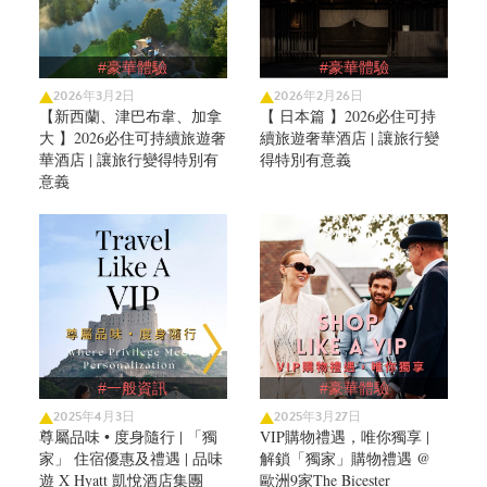
#豪華體驗
#豪華體驗
2026年3月2日
2026年2月26日
【新西蘭、津巴布韋、加拿
【 日本篇 】2026必住可持
大 】2026必住可持續旅遊奢
續旅遊奢華酒店 | 讓旅行變
華酒店 | 讓旅行變得特別有
得特別有意義
意義
#一般資訊
#豪華體驗
2025年4月3日
2025年3月27日
尊屬品味 • 度身隨行 | 「獨
VIP購物禮遇，唯你獨享 |
家」 住宿優惠及禮遇 | 品味
解鎖「獨家」購物禮遇 @
遊 X Hyatt 凱悅酒店集團
歐洲9家The Bicester