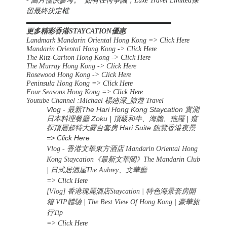
- 圖片僅供參考。 如有任何爭議，Luxe Travel Limited保
留最終決定權
▬▬▬▬▬▬▬▬▬▬▬▬▬▬▬▬▬▬▬▬▬▬
更多精彩香港STAYCATION優惠
Landmark Mandarin Oriental Hong Kong =>
Click Here
Mandarin Oriental Hong Kong -> C
lick Here
The Ritz-Carlton Hong Kong ->
Click Here
The Murray Hong Kong ->
Click Here
Rosewood Hong Kong ->
Click Here
Peninsula Hong Kong =>
Click Here
Four Seasons Hong Kong =>
Click Here
Youtube Channel :Michael
楊廸深
_
旅遊
Travel
Vlog - 最新The Hari Hong Kong Staycation 實測
日本料理餐廳 Zoku | 頂級和牛、海膽、拖羅 | 窺
探頂層超特大露台套房 Hari Suite 飽覽香港夜景
=>
Click Here
Vlog - 香港文華東方酒店 Mandarin Oriental Hong
Kong Staycation《最新文華閣》The Mandarin Club
| 日式居酒屋The Aubrey、文華廳
=> Click Here
[Vlog] 香港瑰麗酒店Staycation | 特色海景套房開
箱 VIP體驗 | The Best View Of Hong Kong | 豪華旅
行Tip
=> Click Here