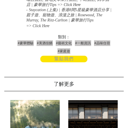
店 | 豪華旅行Tips
=>
Click Here
-
Staycation (上集
) |
香港
8
間
5
星級豪華酒店分享
|
親子遊、寵物遊、浪漫之旅
| Rosewood, The
Murray, The Ritz-Carlton |
豪華旅行
Tips
=> Click Here
類別：
#豪華體驗
#美酒佳餚
#藝術文化
#一般資訊
#品味住宿
#家庭遊
緊貼我們
了解更多