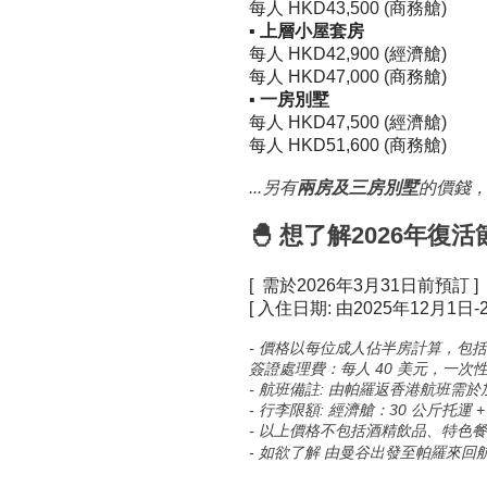
每人
HKD43,500 (商務艙)
▪
上層小屋套房
每人
HKD42,900 (經濟艙)
每人
HKD47,000 (商務艙)
▪
一房別墅
每人
HKD47,500 (經濟艙)
每人
HKD51,600 (商務艙)
...另有
兩房及三房別墅
的價錢
🐣 想了解2026年
[
需於2026年3月31日前預訂 ]
[
入住日期: 由2025年12月1日-2
-
價格以每位成人佔半房計算，包括
簽證處理費：每人 40 美元，一次
- 航班備註: 由帕羅返香港航班需
- 行李限額: 經濟艙：30 公斤托運 +
- 以上價格不包括酒精飲品、特色
- 如欲了解 由曼谷出發至帕羅來