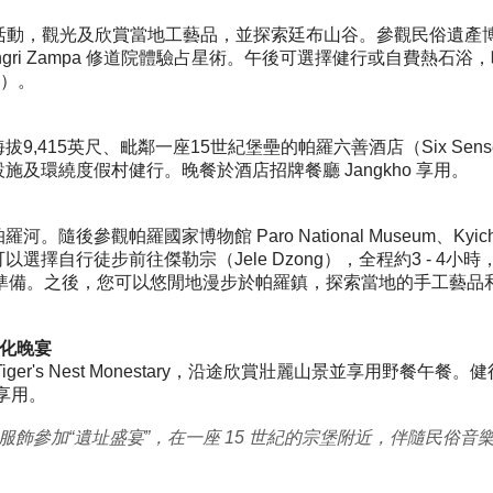
心靈健康活動，觀光及欣賞當地工藝品，並探索廷布山谷。參觀民俗遺
gri Zampa 修道院體驗占星術。午後可選擇健行或自費熱石
pu）。
9,415英尺、毗鄰一座15世紀堡壘的帕羅六善酒店（Six Senses
設施及環繞
度假村
健行。
晚餐於酒店招牌餐廳 Jangkho 享用。
後參觀帕羅國家博物館 Paro National Museum、Kyichu
擇自行徒步前往傑勒宗（Jele Dzong），全程約3 - 4小時，為
徒步旅行做好準備。之後，您可以悠閒地漫步於帕羅鎮，探索當地的手工
化晚宴
iger's Nest Monestary，沿途欣賞壯麗山景並享用野餐
廳享用。
飾參加“遺址盛宴”，在一座 15 世紀的宗堡附近
，伴隨民俗音