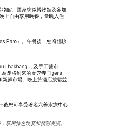
產博物館、國家紡織博物館及
參加
浴，晚上自由享用晚餐，當晚入住
 Paro）
。午餐後，您將體驗
 Lhakhang 寺及手工藝市
即將到來的虎穴寺 Tiger's
藝品和新鮮市場。晚上於酒店放鬆並
午餐。健行後您可享受著名六善水療中心
樂，享用特色晚宴
和精彩表演。