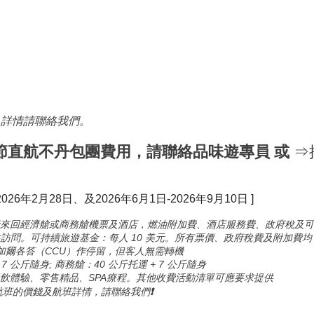
，詳情請聯絡我們。
復活節直航不丹包團費用，請聯絡品味遊專員 或
⇒
026年2月28日、及2026年6月1日-2026年9月10日 ]
來回經濟艙或商務艙機票及酒店，燃油附加費、酒店服務費、政府稅及可持續
性訪問。可持續旅遊基金：每人 10 美元。所有票價、政府稅費及附加費
於加爾各答（CCU）作停留，但客人無需轉機
 7 公斤隨身; 商務艙：40 公斤托運 + 7 公斤隨身
餐飲體驗、零售精品、SPA療程。其他收費活動清單可應要求提供
回航班的價錢及航班詳情，請聯絡我們
❗