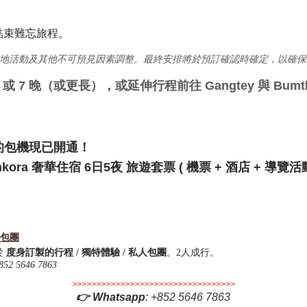
結束難忘旅程。
當地活動及其他不可預見因素調整。最終安排將於預訂確認時確定，以確保
或 7 晚（或更長），或延伸行程前往 Gangtey 與 Bum
丹的包機現已開通！
kora 奢華住宿
6日5夜 旅遊套票 ( 機票 + 酒店 + 導覽活動
人包團
於
度身訂製的行程 / 獨特體驗 / 私人包團
。2人成行。
852 5646 7863
>>>>>>>>>>>>>>>>>>>>>>>>>>>>>>>>>>
👉
Whatsapp
:
+852 5646 7863