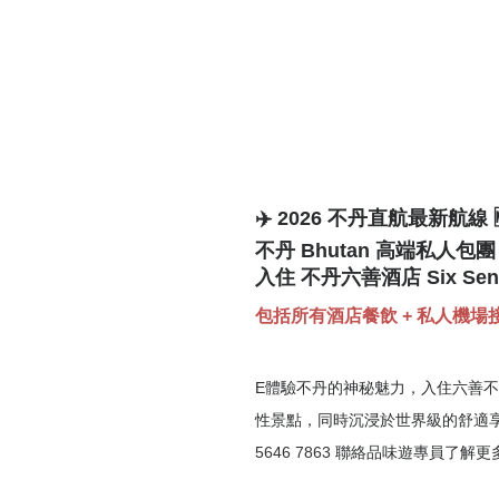
✈️ 2026 不丹直航最新航線 
不丹 Bhutan 高端私人包團
入住 不丹六善酒店 Six Se
包括所有酒店餐飲 + 私人機場接
E
體驗不丹的神秘魅力，入住六善不
性景點，同時沉浸於世界級的舒適
5646 7863
聯絡品味遊專員了解更