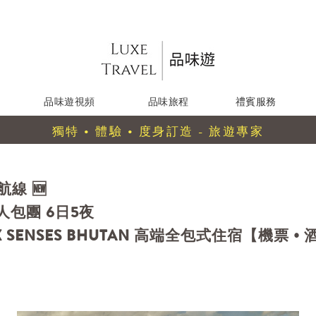
品味遊視頻
品味旅程
禮賓服務
獨特 • 體驗 • 度身訂造 - 旅遊專家
航線 🆕
人包團 6日5夜
 SENSES BHUTAN 高端全包式住宿【機票 • 