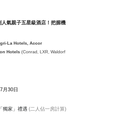
到
人氣親子
五星級
酒店
！
把握機
gri-La Hotels,
Accor
ton
Hotels
(Conrad, LXR, Waldorf
 7月30日
店「獨家」禮遇
(二人佔一房計算)