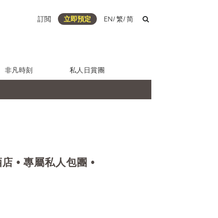
訂閲
立即預定
EN
/
繁
/
简
非凡時刻
私人日賞團
酒店 • 專屬私人包團 •