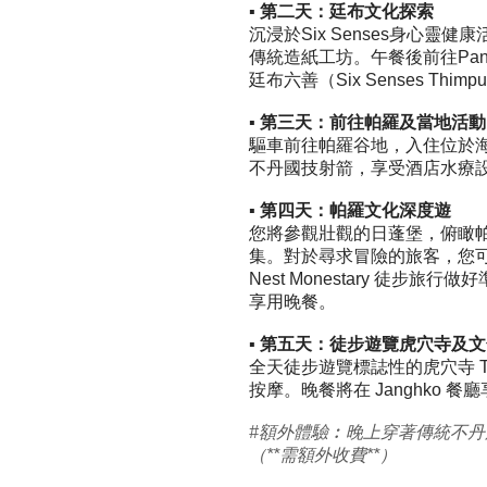
▪
第二天：廷布文化探索
沉浸於Six Senses身
傳統造紙工坊。午餐後前往Pan
廷布六善（Six Senses Thim
▪ 第三天：前往帕羅及當地活動
驅車前往帕羅谷地，
入住位於海拔
不丹國技射箭，享受酒店水療
▪ 第四天：帕羅文化深度遊
您將參觀壯觀的日蓬堡，俯瞰帕羅河。隨
集。對於尋求冒險的旅客，您可以選
Nest Monestary 
享用晚餐。
▪ 第五天：
徒步
遊覽虎穴寺及文
全天徒步
遊覽
標誌性的虎穴寺 T
按摩。
晚餐將在 Janghko 餐
#額外體驗︰
晚上穿著傳統不丹服
（**需額外收費**）