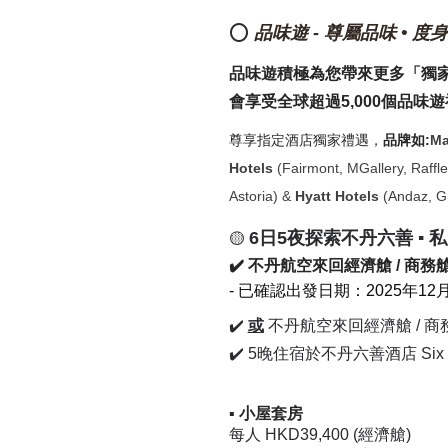
⭕
品味遊
-
尊屬品味 • 度
品味遊積極為您帶來更多「獨
會享受全球超過5,000個品味遊
尊享指定酒店獨家禮遇，
品牌如:
Ma
Hotels
(Fairmont, MGallery, Raffles
Astoria) &
Hyatt Hotels
(Andaz, Gr
6日5夜探索不丹六善 ▪ 
🟡
✔️ 不丹航空來回經濟艙 / 商
- 已確認出發日期：2025年12月23日 
✔️
或
不丹航空來回經濟艙 / 
✔️ 5晚住宿於不丹六善酒店 Six Se
▪
小屋套房
每人 HKD39,400 (經濟艙)