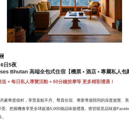
🆕
 6日5夜
nses Bhutan 高端全包式住宿【機票 • 酒店 • 專屬私人
送 + 每日私人導覽活動 + 60分鐘按摩等 更多精彩禮遇！
丹豪華度假村，享受直航
不丹
、尊貴住宿、專業導遊陪同的深度遊覽、美
享受。
把握機會享受全球超過5,000個品味遊禮遇。
密切留意品味遊Facebo
多。