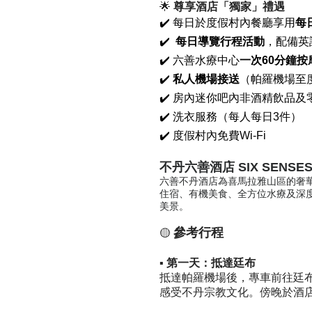
🌟
尊享酒店「獨家」禮遇
✔️
每日於度假村內餐廳享用
每
✔️
每日導覽行程活動
，配備英
✔️
六善水療中心
一次60分鐘按
✔️
私人機場接送
（帕羅機場至
✔️
房內迷你吧內非酒精飲品及
✔️
洗衣服務（每人每日3件）
✔️
度假村內免費Wi-Fi
不丹六善酒店 SIX SENSES
六善不丹酒店為喜馬拉雅山區的奢
住宿、有機美食、全方位水療及深
美景。
參考行程
🟡
▪ 第一天：抵達廷布
抵達帕羅機場後，專車前往廷
感受不丹宗教文化。傍晚於酒