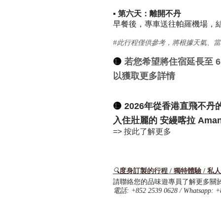
▪ 第六天：離開不丹
早餐後，專車送往帕羅機場，
#此行程僅供參考，將根據天氣、
🟡
若您希望將住宿延長至 6 
以獲取更多詳情
🟡
2026年從香港直飛不
入住壯麗的 安縵喀拉 Aman
=> 按此了解更多
🔍
度身訂製的行程 / 獨特體驗 / 私
請聯絡您的品味遊專員了解更多關
電話
: +852 2539 0628 / Whatsapp: +