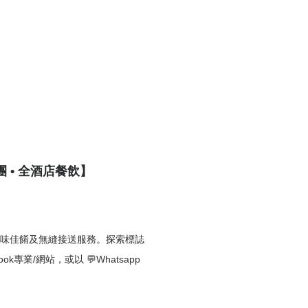
包團 • 全酒店餐飲】
味佳餚及無縫接送服務。探索標誌
ok專業/網站，或以 💬
Whatsapp