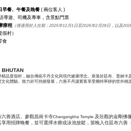
日早餐、午餐及晚餐
( 兩位客人 )
語導遊、司機及專車，含景點門票
摩療程
（僅適用於入住期：2025年12月1日至2026年2月28日，以及202
度假村）
零食
 BHUTAN
華精品度假村，融合傳統不丹文化與現代健康理念。座落於廷布、普納卡
度文化體驗。致力於可持續發展，六善不丹讓賓客享受獨特寧靜的世外桃
布六善酒店。參觀昌崗卡寺
及壯觀的金剛佛
Changangkha Temple
店享用招牌晚餐，並可選擇水療或泳池放鬆
，當晚入住廷布六善（Six