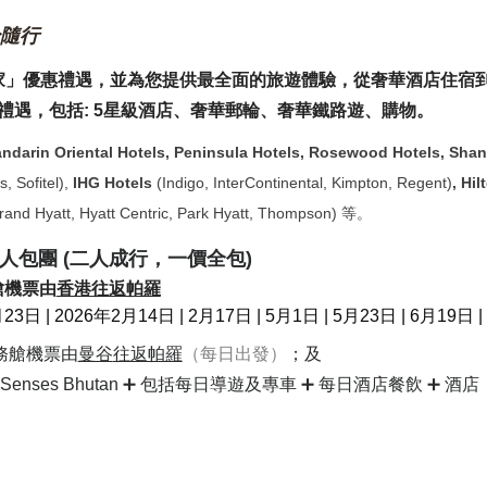
身隨行
家」優惠禮遇，並
為您提供最全面的旅遊體驗
，
從奢華酒店住宿
禮遇，包括: 5星級
酒店、奢華郵輪、奢華鐵路遊、購物
。
ndarin Oriental Hotels,
Peninsula Hotels, Rosewood Hotels, Shan
, Sofitel)
,
IHG Hotels
(Indigo, InterContinental, Kimpton, Regent)
,
Hil
and Hyatt, Hyatt Centric, Park Hyatt, Thompson)
等。
私人包團 (二人成行，一價全包)
務艙機票由
香港往返帕羅
| 2026年2月14日 | 2月17日 | 5月1日 | 5月23日 | 6月19日 |
商務艙機票
由
曼谷
往返帕羅
（每日出發）
；及
nses Bhutan
➕
包括每日導遊及專車
➕
每日酒店餐飲 ➕ 酒