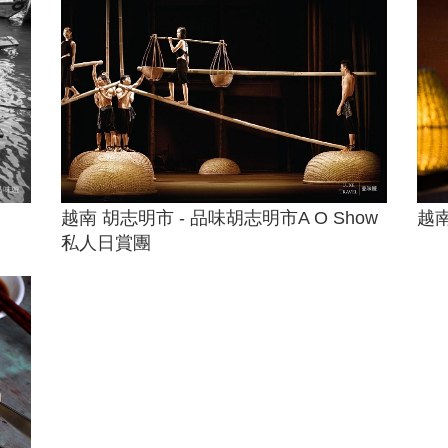
越南 胡志明市 - 品味胡志明市A O Show
越南
私人日賞團