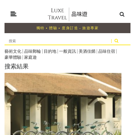
獨特 • 體驗 • 度身訂造 - 旅遊專家
|
藝術文化
|
品味郵輪
|
目的地
|
一般資訊
|
美酒佳餚
|
品味住宿
|
豪華體驗
|
家庭遊
搜索結果