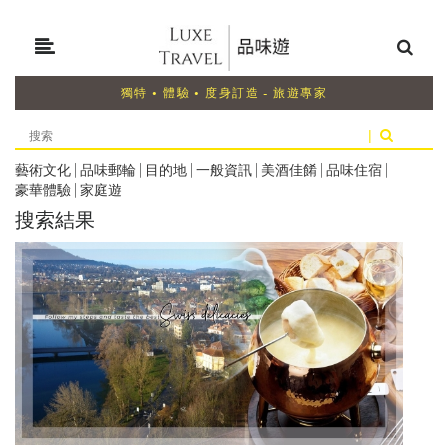
獨特 • 體驗 • 度身訂造 - 旅遊專家
|
藝術文化
|
品味郵輪
|
目的地
|
一般資訊
|
美酒佳餚
|
品味住宿
|
豪華體驗
|
家庭遊
搜索結果