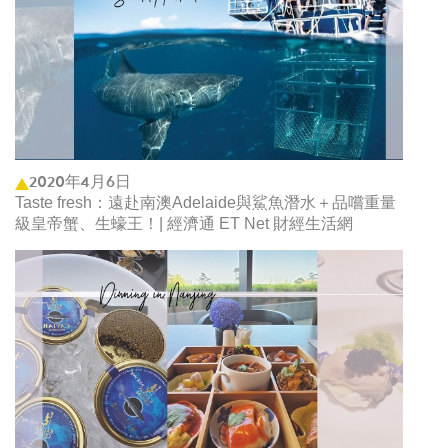
2020年4月6日
Taste fresh：遠赴南澳Adelaide與鯊魚潛水＋品嚐重量
級皇帝蟹、生蠔王！| 經濟通 ET Net 財經生活網