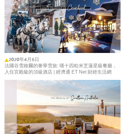
2020年4月6日
法國谷雪維爾的奢華雪旅: 嘆十四粒米芝蓮星級餐廳，
入住宮殿級的頂級酒店 | 經濟通 ET Net 財經生活網