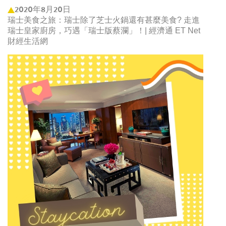
2020年8月20日
瑞士美食之旅：瑞士除了芝士火鍋還有甚麼美食? 走進
瑞士皇家廚房，巧遇「瑞士版蔡瀾」！| 經濟通 ET Net
財經生活網