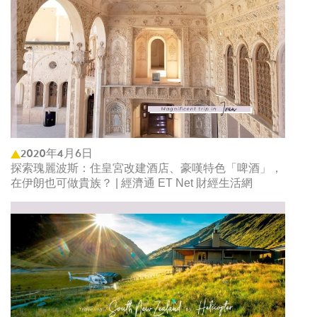
2020年4月6日
探索瑰麗波斯：住皇宮改建酒店、豪嘆特色「啤酒」，
在伊朗也可做貴族？ | 經濟通 ET Net 財經生活網