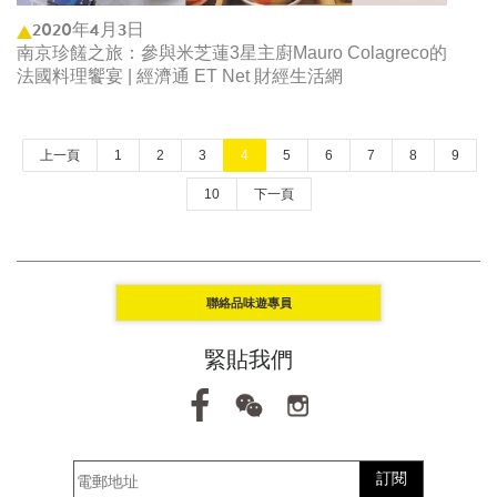
2020年4月3日
南京珍饈之旅：參與米芝蓮3星主廚Mauro Colagreco的
法國料理饗宴 | 經濟通 ET Net 財經生活網
上一頁
1
2
3
4
5
6
7
8
9
10
下一頁
聯絡品味遊專員
緊貼我們
訂閱