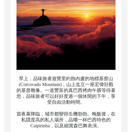
早上，品味旅者遊覽里約熱內盧的地標基督山
(Corcovado Mountain)，山上迄立一座宏偉壯觀
的基督雕像。一道豐富的真巴西烤肉午膳等待著
您，品味旅者可以好好度過一個休閒的下午，享
受自由活動時間。
當夜幕降臨，城市都變得生機勃勃。晚飯後，在
私隱度高的私人埸所，品嚐一杯巴西特色的
Caipirinha，以及細賞森巴舞表演。