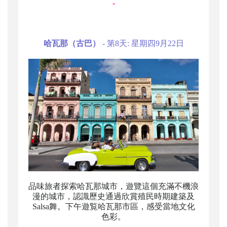
-
哈瓦那（古巴）
- 第8天: 星期四9月22日
品味旅者探索哈瓦那城市，遊覽這個充滿不機浪
漫的城市，認識歷史通過欣賞殖民時期建築及
Salsa舞。下午遊覧哈瓦那市區，感受當地文化
色彩。