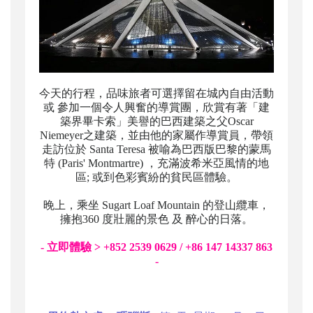
今天的行程，品味旅者可選擇留在城內自由活動
或 參加一個令人興奮的導賞團，欣賞有著「建
築界畢卡索」美譽的巴西建築之父Oscar
Niemeyer之建築，並由他的家屬作導賞員，帶領
走訪位於 Santa Teresa 被喻為巴西版巴黎的蒙馬
特 (Paris' Montmartre) ，充滿波希米亞風情的地
區; 或到色彩賓紛的貧民區體驗。
晚上，乘坐 Sugart Loaf Mountain 的登山纜車，
擁抱360 度壯麗的景色 及 醉心的日落。
- 立即體驗 > +852 2539 0629 / +86 147 14337 863
-