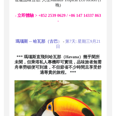
晚)
- 立即體驗 > +852 2539 0629 / +86 147 14337 863
-
瑪瑙斯 ─ 哈瓦那（古巴
）
-
第7天: 星期三9月21
日
*** 瑪瑙斯直飛到哈瓦那（Havana）幾乎聞所
未聞，但乘塔私人專機即可實現，品味旅者無需
舟車勞頓便可到達，不但節省不少時間且享受舒
適尊貴的旅程。 ***