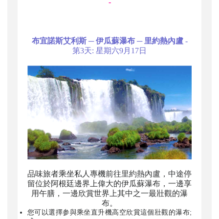
-
布宜諾斯艾利斯 ─ 伊瓜蘇瀑布 ─ 里約熱內盧
-
第3天: 星期六9月17日
品味旅者乘坐私人專機前往里約熱內盧，中途停
留位於阿根廷邊界上偉大的伊瓜蘇瀑布，一邊享
用午膳，一邊欣賞世界上其中之一最壯觀的瀑
布。
您可以選擇参與乘坐直升機高空欣賞這個壯觀的瀑布;