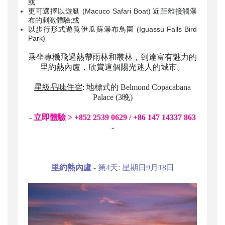
或
更可選擇以遊艇 (Macuco Safari Boat) 近距離接觸瀑
布的刺激體驗;或
以步行形式遊覧伊瓜蘇瀑布鳥園 (Iguassu Falls Bird
Park)
乘坐專機飛過熱帶雨林和叢林，到達富有魅力的
里約熱內盧，欣賞這個陽光迷人的城市。
星級品味住宿
: 地標式的 Belmond Copacabana
Palace (3晚)
- 立即體驗 > +852 2539 0629 / +86 147 14337 863
-
里約熱內盧
- 第4天: 星期日9月18日