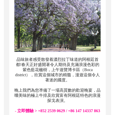
品味旅者感受散發着濃烈拉丁味道的阿根廷首
都!春天正好盛開著令人期待及充滿浪漫色彩的
紫色藍花楹樹，上午遊覽博卡區（Boca
district），欣賞這個城市的精髓，漫遊這個令人
著迷的國度。
晚上我們為您凖備了一場高質數的歡迎晚宴，品
嚐美味的極上牛排及欣賞富有阿根廷特色的浪漫
探戈表演。
- 立即體驗 > +852 2539 0629 / +86 147 14337 863