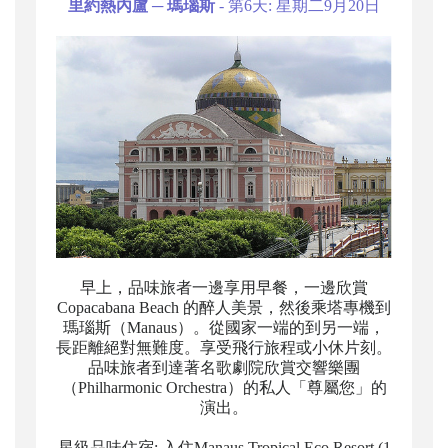
里約熱內盧 ─ 瑪瑙斯
- 第6天: 星期二9月20日
早上，品味旅者一邊享用早餐，一邊欣賞
Copacabana Beach 的醉人美景，然後乘塔專機到
瑪瑙斯（Manaus）。從國家一端的到另一端，
長距離絕對無難度。享受飛行旅程或小休片刻。
品味旅者到達著名歌劇院欣賞交響樂團
（Philharmonic Orchestra）的私人「尊屬您」的
演出。
星級品味住宿: 入住Manaus Tropical Eco Resort (1