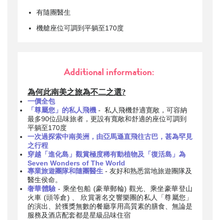
有隨團醫生
機艙座位可調到平躺至170度
Additional information:
為何此南美之旅為不二之選?
一價全包
「尊屬您」的私人飛機
- 私人飛機舒適寛敞，可容納
最多90位品味旅者，更設有寬敞和舒適的座位可調到
平躺至170度
一次過探索中南美洲，由亞馬遜直飛往古巴，甚為罕見
之行程
穿越「進化島」觀賞極度稀有動植物及「復活島」為
Seven Wonders of The World
專業旅遊團隊和隨團醫生
- 友好和熟悉當地旅遊團隊及
醫生侯命。
奢華體驗
- 乘坐包船 (豪華郵輪) 觀光、乘坐豪華登山
火車 (頭等倉) 、 欣賞著名交響樂團的私人「尊屬您」
的演出、於獲獎無數的餐廳享用高質素的膳食、無論是
服務及酒店配套都是星級品味住宿