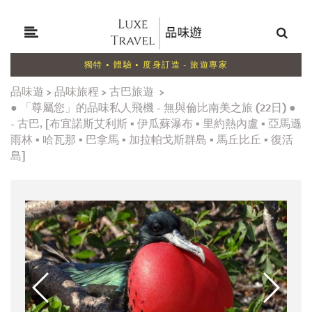
獨特 • 體驗 • 度身訂造 - 旅遊專家
品味遊
>
品味旅程
>
古巴旅遊
>
● 「尊屬您」的品味私人飛機 - 無與倫比南美之旅 (22日) ●
- 古巴, [布宜諾斯艾利斯 ▪ 伊瓜蘇瀑布 ▪ 里約熱內盧 ▪ 亞馬遜
雨林 ▪ 哈瓦那 ▪ 巴拿馬 ▪ 加拉帕戈斯群島 ▪ 馬丘比丘 ▪ 復活
島]