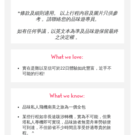
*條款及細則適用。 以上行程內容及圖片只供參
考 。請聯絡您的品味遊專員。
如有任何爭議，以英文本為準及品味遊保留最終
之決定權 。
What we love:
實在是難以至信可於22日體驗如此豐富，近乎不
可能的行程!
What we know:
品味私人飛機南美之旅為一價全包
某些行程如非長途跋涉轉機，實為不可能，但乘
塔私人專機即可實現，品味旅者無需舟車勞頓便
可到達，不但節省不少時間且享受舒適尊貴的旅
程。 ^