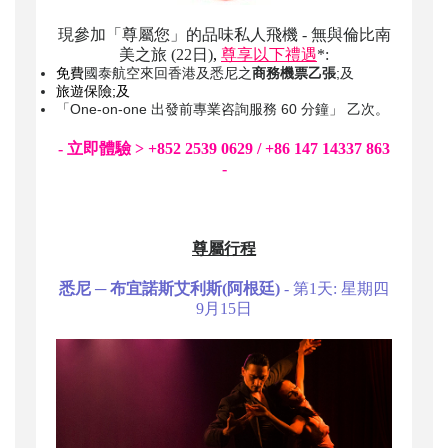
現參加「尊屬您」的品味私人飛機 - 無與倫比南
美之旅 (22日)
,
尊享以下禮遇
*:
免費
國泰航空來回香港及悉尼之
商務機票乙張
;及
旅遊保險;及
「One-on-one 出發前專業咨詢服務 60 分鐘」 乙次。
- 立即體驗 > +852 2539 0629 / +86 147 14337 863
-
尊屬行程
悉尼 ─ 布宜諾斯艾利斯(阿根廷)
- 第1天: 星期四
9月15日