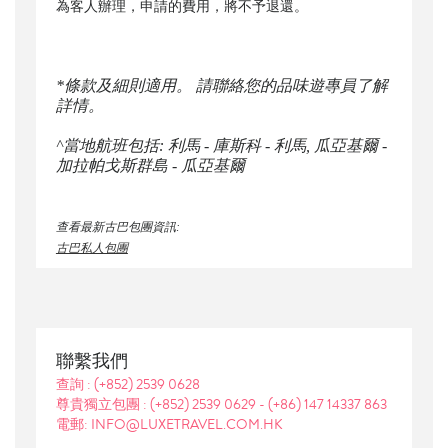
為客人辦理，申請的費用，將不予退還。
*條款及細則適用。 請聯絡您的品味遊專員了解
詳情。
^當地航班包括: 利馬 - 庫斯科 - 利馬
,
瓜亞基爾 -
加拉帕戈斯群島 - 瓜亞基爾
查看最新古巴包團資訊:
古巴私人包團
聯繫我們
查詢 :
(+852) 2539 0628
尊貴獨立包團 :
(+852) 2539 0629
-
(+86) 147 14337 863
電郵: INFO@LUXETRAVEL.COM.HK