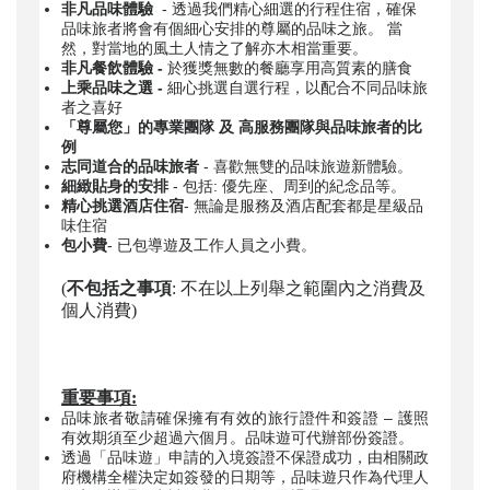
非凡品味體驗
- 透過我們精心細選的行程住宿，確保
品味旅者將會有個細心安排的尊屬的品味之旅。 當
然，對當地的風土人情之了解亦木相當重要。
非凡餐飲體驗 -
於獲獎無數的餐廳享用高質素的膳食
上乘品味之選 -
細心挑選自選行程，以配合不同品味旅
者之喜好
「尊屬您」的專業團隊 及 高服務團隊與品味旅者的比
例
志同道合的品味旅者
- 喜歡無雙的品味旅遊新體驗。
細緻貼身的安排
- 包括: 優先座、周到的紀念品等。
精心挑選酒店住宿
- 無論是服務及酒店配套都是星級品
味住宿
包小費
- 已包導遊及工作人員之小費。
(
不包括之事項
: 不在以上列舉之範圍內之消費及
個人消費)
重要事項:
品味旅者敬請確保擁有有效的旅行證件和簽證 – 護照
有效期須至少超過六個月。品味遊可代辦部份簽證。
透過「品味遊」申請的入境簽證不保證成功，由相關政
府機構全權決定如簽發的日期等，品味遊只作為代理人