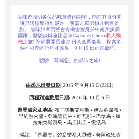
品味遊深明各位品味旅者的期望，能在有限時間
讓無邊慾望得到滿足，無需舟車勞頓才到達景
點。 品味旅者們將會有機會置身於中南美多個
國家，體驗無與倫比品味Captain’s Choice
私人飛
機
之旅! 準備展開長達22 日黃金周假期，探索多
個不可能的行程和國度，9 月15 日正式啟航。
體驗「尊屬您」的品味之旅!
由悉尼出發日期
: 2016 年 9 月15 日(22日)
回程到達悉尼日期:
2016 年 10 月 6 日
遊歷國家及地區
: 布宜諾斯艾利斯 ▪ 伊瓜蘇瀑布 ▪
里約熱內盧 ▪ 亞馬遜雨林 ▪ 哈瓦那 ▪ 巴拿馬 ▪ 加
拉帕戈斯群島 ▪ 馬丘比丘 ▪ 復活島
備註: 「尊屬您」的品味私人飛機 - 無與倫比南