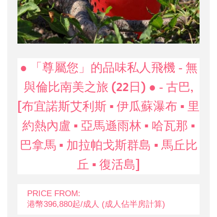
● 「尊屬您」的品味私人飛機 - 無
與倫比南美之旅 (22日) ● - 古巴,
[布宜諾斯艾利斯 ▪ 伊瓜蘇瀑布 ▪ 里
約熱內盧 ▪ 亞馬遜雨林 ▪ 哈瓦那 ▪
巴拿馬 ▪ 加拉帕戈斯群島 ▪ 馬丘比
丘 ▪ 復活島]
PRICE FROM:
港幣396,880起/成人 (成人佔半房計算)