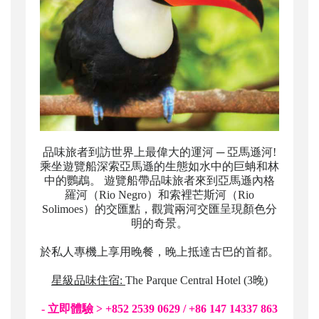
品味旅者到訪世界上最偉大的運河 ─ 亞馬遜河!
乘坐遊覽船深索亞馬遜的生態如水中的巨蚺和林
中的鸚鵡。 遊覽船帶品味旅者來到亞馬遜內格
羅河（Rio Negro）和索裡芒斯河（Rio
Solimoes）的交匯點，觀賞兩河交匯呈現顏色分
明的奇景。
於私人專機上享用晚餐，晚上抵達古巴的首都。
星級品味住宿:
The Parque Central Hotel (3晚)
- 立即體驗 > +852 2539 0629 / +86 147 14337 863