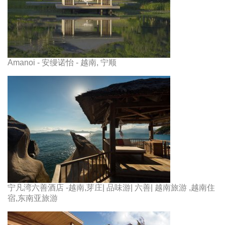
Amanoi - 安缦诺怡 - 越南, 宁顺
宁凡湾六善酒店 -越南,芽庄| 品味游| 六善| 越南旅游 ,越南住
宿,东南亚旅游