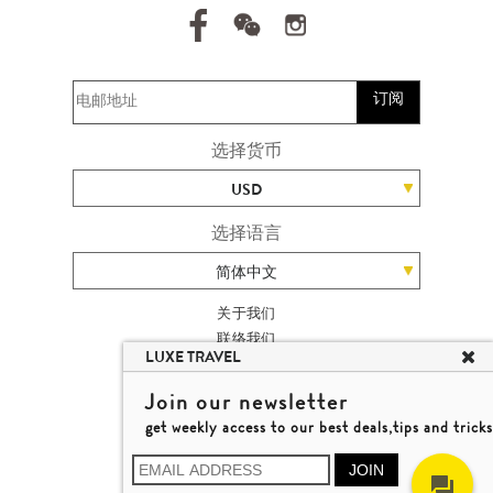
订阅
选择货币
USD
选择语言
简体中文
关于我们
联络我们
LUXE TRAVEL
加入我们
高端旅游网站地图
Join our newsletter
杨廸深品味游
get weekly access to our best deals,tips and tricks
条款及细则
© 2026 品味游有限公司
JOIN
牌照号码 353662