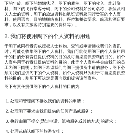
下的年龄、阁下的婚姻状况、阁下的雇主、阁下的收入、统计资
料、阁下的飞行常客号码、阁下的公司资料如公司名称、职位及相
关人士的资料，阁下的旅游资料如航班资料及同行贵宾的个人资
料、使用语言、目的地联络资料、座位和餐饮要求、航班和酒店要
求，以及有关旅客特别需要的资料等）。
2. 我们将使用阁下的个人资料的用途
于阁下或同行贵宾或授权人士购物、查询或申请接收我们的资讯
时，可能会收集阁下的个人资料。我们可能使用阁下的个人资料用
于的目的分有责任提供资料的目的及可自愿提供资料的目的。如个
人资料用于有责任提供资料的目的，此等个人资料将会由我们的员
工为阁下阐明，如阁下希望我们向阁下提供所申请的服务，阁下必
须向我们提供阁下的个人资料。如个人资料只为用于可自愿提供资
料的目的，则阁下可决定是否向我们提供该等资料。
阁下有责任提供阁下的个人资料的目的为:
处理和管理阁下接收我们的资料的申请；
处理阁下要求由我们提供的任何产品或服务；
执行由阁下提交(透过电话、流动服务或其他方式)的请求；
处理或确认阁下的旅游安排；