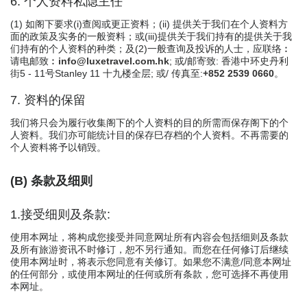
6. 个人资料私隐主任
(1) 如阁下要求(i)查阅或更正资料；(ii) 提供关于我们在个人资料方
面的政策及实务的一般资料；或(iii)提供关于我们持有的提供关于我
们持有的个人资料的种类；及(2)一般查询及投诉的人士，应联络︰
请电邮致︰
info@luxetravel.com.hk
; 或/邮寄致: 香港中环史丹利
街5 - 11号Stanley 11 十九楼全层; 或/ 传真至:
+852 2539 0660
。
7. 资料的保留
我们将只会为履行收集阁下的个人资料的目的所需而保存阁下的个
人资料。我们亦可能统计目的保存巳存档的个人资料。不再需要的
个人资料将予以销毁。
(B) 条款及细则
1.接受细则及条款:
使用本网址，将构成您接受并同意网址所有内容会包括细则及条款
及所有旅游资讯不时修订，恕不另行通知。而您在任何修订后继续
使用本网址时，将表示您同意有关修订。如果您不满意/同意本网址
的任何部分，或使用本网址的任何或所有条款，您可选择不再使用
本网址。