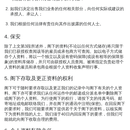
如我们决定出售我们业务的任何相关部分，向任何实际或建议的
承授人、承让人；
我们根据任何法律有责任向其作出披露的任何人士。
4. 保安
除了上文第3段所述外，阁下的资料(不论以任何方式储存)将只限于
我们巳获授权查阅该等的雇员或承包商方可查阅。如以电子方式储
存个人资料，将以一个独立以及设有密码保障(或设有相等的保障形
象)的资料库储存，并只可由获授权人员查阅。被将指定负责处理个
人资料的雇员和承包商会根据个人资料收集声明行事。
5. 阁下存取及更正资料的权利
阁下可于随时要求存取以及更正我们的记录中与阁下有关的个人资
料。阁下亦可要求我们从任何运作中的邮递或分派名单中删除阁下
或阁下的个人资料。为行使阁下的权行，请按下文的传真号码、邮
寄地址或电邮联络我们，并在阁下的通讯中注明(保密)。在回应阁下
的要求时，我们可能要求阁下提供若干关于阁下的资料，以核实阁
下为资料所指的人士。我们须于40日内回应阁下的要求，但我们可
能就此向阁下收取合理的费用。