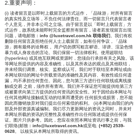
2.重要声明：
(i) 读者留言是以即时上载留言的方式运作，「品味游」对所有留言
的真实性及立场等，不负任何法律责任。而一切留言只代表留言者
个人意见，并非本公司之立场。由于留言是以「即时上载留言」方
式运作，故系统未能即时完全监察所有留言，读者若发现留言出现
问题，请电邮致︰
info @luxetravel.com.hk 联络我们
。我们有权
删除任何留言及拒绝任何人士上载留言，如有任何争议，「品味
游」拥有最终的诠释权 。用户切勿撰写粗言秽语、诽谤、渲染色情
暴力或人身攻击的言论。我们保留一切法律权利。使用超联结
(hyperlinks) 或其他互联网或资源时，您须自行承担有关之风险。该
等网址所提供的内容及准确性，以及其所表达的观点及其他联结，
并未经我们调查、核实、监察或认可。我们对于联结至本网址或由
本网址联结的网址中所载资讯的准确性及其内容、有效性或任何遗
漏，均不承担任何责任。因此，您与第三方进行任何联线或离线接
触或交易 之前，须作所有查询。我们并不保证您可能提供给第三方
或被要求向第三方提供的任何资讯的安全性。对于因经由本网址与
任何其他网址接触或互动的结果而遭受的 任何损失或损害，您不能
因此而撤销放弃对我们提出任何索偿的权利。 (ii)本网址由我们的内
部及外部资源真诚编制。我们尽力更新网址的资讯之同时，并未对
本网址所载的资讯的完整性及准确性作出任何陈述或提供任何保
证。图片只供参考。因此，您应在依照本网址资讯行事之前，与我
们联络(邮致︰
info@luxetravel.com.hk
或至电:
(+852) 2539-
0628
。 以核实从本网址所取得的资讯。