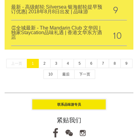
9
最新 - 高级邮轮 Silversea 银海邮轮提早预
订优惠| 2018年8月8日出发 | 品味游
👏全城最新 - The Mandarin Club 文华闾 |
10
独家Staycation品味礼遇 | 香港文华东方酒
店
上一页
1
2
3
4
5
6
7
8
9
10
最后
下一页
联系品味游专员
紧贴我们