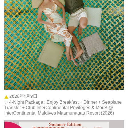
2026年1月9日
✨ 4-Night Package : Enjoy Breakfast + Dinner + Seaplane
Transfer + Club InterContinental Privileges & More! @
InterContinental Maldives Maamunagau Resort (2026)