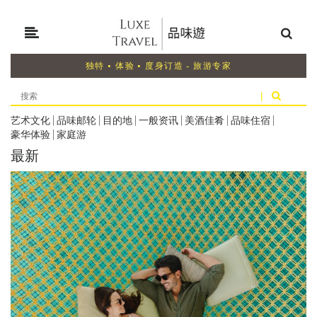
独特 • 体验 • 度身订造 - 旅游专家
|
艺术文化
|
品味邮轮
|
目的地
|
一般资讯
|
美酒佳肴
|
品味住宿
|
豪华体验
|
家庭游
最新