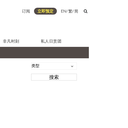
订阅
立即预定
EN
/
繁
/
简
非凡时刻
私人日赏团