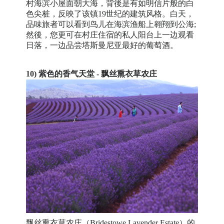
村海滨小屋面朝大海，背後是有如明信片般的白
色尖桩，反映了该镇19世纪的建筑风格。白天，
品味旅者可以看到鸟儿在海滨渔船上翱翔到公海;
然後，您更可在村庄住宿的私人阳台上一边观看
日落，一边品尝塔斯曼尼亚最好的葡萄酒。
10)
紫色的香气天堂 - 飘丝熏衣草农庄
飘丝熏衣草农庄（Bridestowe Lavender Estate）的