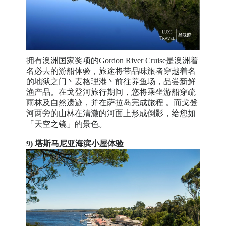
拥有澳洲国家奖项的Gordon River Cruise是澳洲着
名必去的游船体验，旅途将带品味旅者穿越着名
的地狱之门丶麦格理港丶前往养鱼场，品尝新鲜
渔产品。在戈登河旅行期间，您将乘坐游船穿疏
雨林及自然遗迹，并在萨拉岛完成旅程 。而戈登
河两旁的山林在清澈的河面上形成倒影，给您如
「天空之镜」的景色。
9) 塔斯马尼亚海滨小屋体验