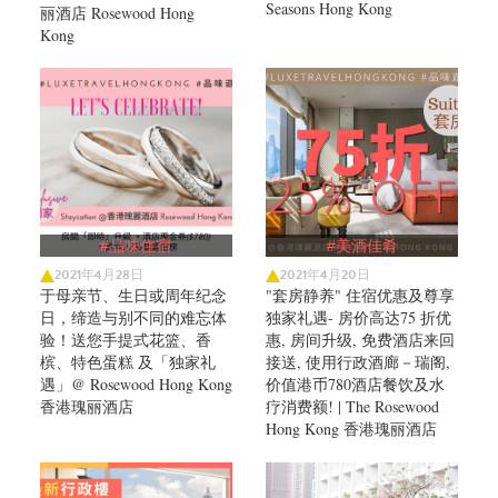
Seasons Hong Kong
丽酒店 Rosewood Hong
Kong
#品味住宿
#美酒佳肴
2021年4月28日
2021年4月20日
于母亲节、生日或周年纪念
"套房静养" 住宿优惠及尊享
日，缔造与别不同的难忘体
独家礼遇- 房价高达75 折优
验！送您手提式花篮、香
惠, 房间升级, 免费酒店来回
槟、特色蛋糕 及「独家礼
接送, 使用行政酒廊－瑞阁,
遇」@ Rosewood Hong Kong
价值港币780酒店餐饮及水
香港瑰丽酒店
疗消费额! | The Rosewood
Hong Kong 香港瑰丽酒店