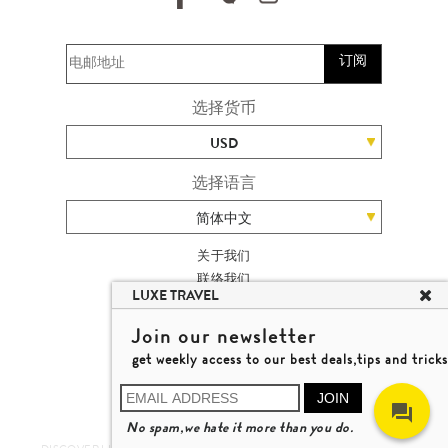
订阅
选择货币
USD
选择语言
简体中文
关于我们
联络我们
LUXE TRAVEL
加入我们
高端旅游网站地图
Join our newsletter
杨廸深品味游
get weekly access to our best deals,tips and tricks
条款及细则
© 2026 品味游有限公司
JOIN
牌照号码 353662
No spam,we hate it more than you do.
了解更多