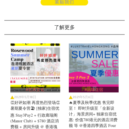
紧贴我们
了解更多
#艺术文化
#品味住宿
2021年5月18日
2021年5月6日
👏好评如潮 再度热烈登场👏
🔥夏季及秋季优惠 售完即
暑期夏令营🏖️ [独家]住宿优
至！ 即时升级至「全新设
计」海景房间+ 独家住宿优
惠 Stay3Pay2 + 行政廊瑞阁
惠: 价值780港元的酒店消费
(Manor Club) + $780 酒店消
额 等 @香港四季酒店 Four
费额 + 房间升级 @ 香港瑰