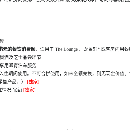
餐
0 港元的餐饮消费额
，适用于 The Lounge 、龙景轩* 或客房内用
导餐酒及芝士品尝环节
元享用通宵泊车服务
于入住期间使用。不可合拼使用，如未全额兑换，则无现金价值。
tsu和零售产品。）
[
独家
]
住情况而定)
[
独家
]