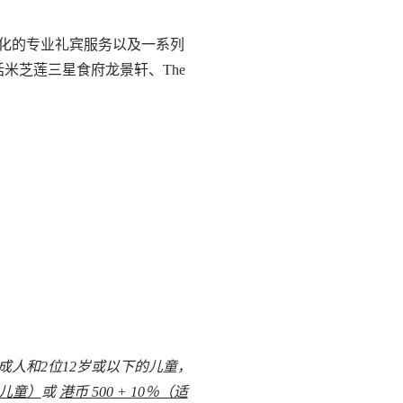
人化的专业礼宾服务以及一系列
米芝莲三星食府龙景轩、The
成人和2位12岁或以下的儿童，
的儿童）
或
港币 500 + 10％（适