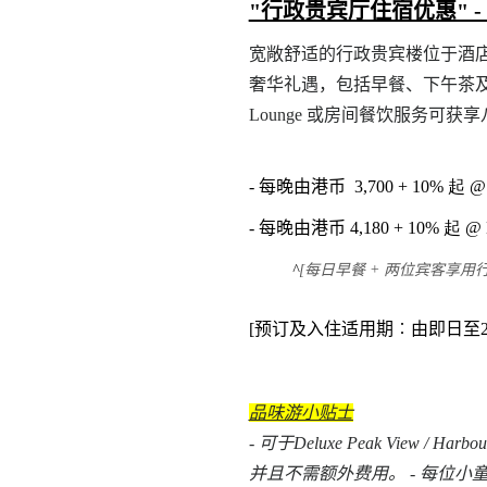
"行政贵宾厅住宿优惠" 
宽敞舒适的行政贵宾楼位于酒店
奢华礼遇，包括早餐、下午茶及
Lounge 或房间餐饮服务可获
-
每晚由港币
3,700 + 10% 起 @
-
每晚由港币
4,180 + 10% 起 @ 
^
[
每日早餐 + 两位宾客享用行
[预订及入住适用期︰由即日至202
品味游小贴士
-
可于Deluxe Peak View / Harb
并且不需额外费用。 - 每位