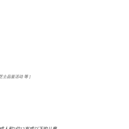
及芝士品鉴活动 等
]
成人和2位12岁或以下的儿童，