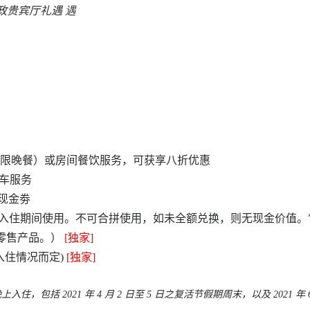
政贵宾厅礼遇
遇
龙景轩（仅限晚餐）或房间餐饮服务，可获享八折优惠
泊车服务
 港元现金劵
于入住期间使用。不可合拼使用，如未全额兑换，则无现金价值。
tsu和零售产品。）
[
独家
]
入住情况而定)
[
独家
]
包括 2021 年 4 月 2 日至 5 日之复活节假期周末，以及 2021 年 6