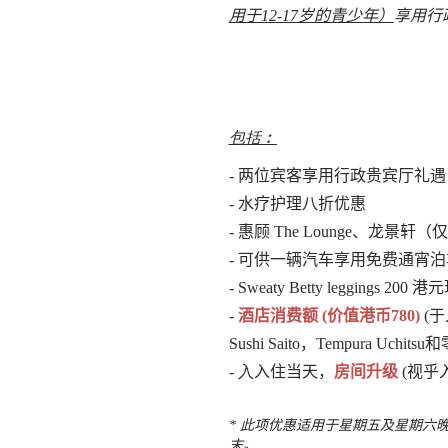
用于12-17岁的青少年）
享用行
包括︰
-
两位宾客享用行政贵宾厅礼遇
- 水疗护理八折优惠
- 惠顾 The Lounge、
- 可供一辆汽车享用免费通宵
- Sweaty Betty leggings 200
-
酒店消费额 (价值港币780)
(
Sushi Saito，Tempura Uchi
- 入
入住当天，
房间升级
(视乎
*
此项优惠适用于星期五及星期六晚上入住，
末。