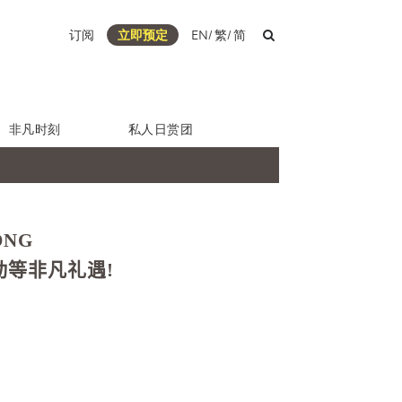
订阅
立即预定
EN
/
繁
/
简
非凡时刻
私人日赏团
ONG
动等非凡礼遇!