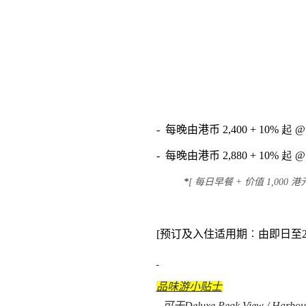
-
每晚由港币
2,400 + 10% 起 @
-
每晚由港币
2,880 + 10% 起 @
*
[
每日早餐 + 价值 1,00
[预订及入住适用期︰由即日至202
品味游小贴士
- 可于Deluxe Peak View / Har