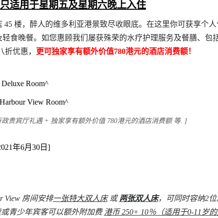
- 只适用于星期五及星期六晚上入住
 45 楼，醉人的维多利亚港景致尽收眼底。在这里你可获享个
轻食晚餐。如您惠顾我们屡获殊荣的水疗护理服务及餐膳、包括
享八折优惠，
更可独家享有额外价值780港元的酒店消费额！
 Deluxe Room^
Harbour View Room^
政贵宾厅礼遇 + 独家享有额外价值 780港元的酒店消费额 等.
]
1年6月30日]
our View 房间安排
一张特大双人床
或
两张双人床
，可同时容纳2位
小童或青少年宾客可以额外附加费
港币 250+ 10％（适用于0-11岁