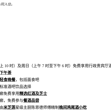
一同入住。
晚上 10 时）及周日（上午 7 时至下午 6 时）免费享用行政贵宾厅
下午茶
轻食晚餐
，包括面食吧
用标准酒吧饮品选择
酒廊免费享用
精选红酒及芝士
酒廊，免费参与
餐酒品尝
由
米芝莲
星级主厨陈恩德师傅精制
晚间鸡尾酒小吃