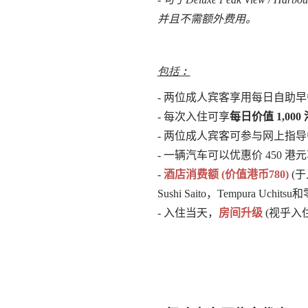
并且不需额外费用。
包括︰
- 两位成人宾客享用每日自助早
- 每次入住可享
每日价值 1,00
- 两位成人宾客可参与网上指
-
一辆汽车可以优惠价 450 港
-
酒店消费额 (价值港币780)
(
Sushi Saito，Tempura Uchi
-
入住当天，
房间升级
(
视乎入