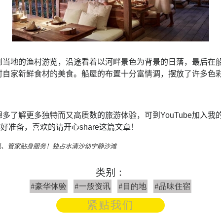
到当地的渔村游览，沿途看着以河畔景色为背景的日落，最后在
村自家新鲜食材的美食。船屋的布置十分富情调，摆放了许多色
多了解更多独特而又高质数的旅游体验，可到YouTube加入我
好准备，喜欢的请开心share这篇文章！
机、管家贴身服务！独占水清沙幼宁静沙滩
类别：
#豪华体验
#一般资讯
#目的地
#品味住宿
紧贴我们