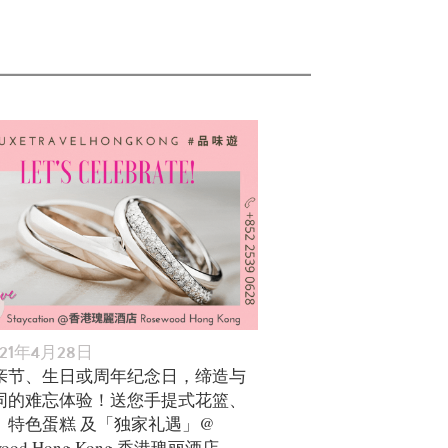
021年4月28日
亲节、生日或周年纪念日，缔造与
同的难忘体验！送您手提式花篮、
、特色蛋糕 及「独家礼遇」@
wood Hong Kong 香港瑰丽酒店