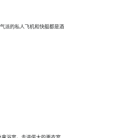
充满气派的私人飞机和快艇都是酒
桑拿浴室。走进偌大的更衣室