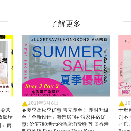
了解更多
2021年5月6日
2
夏令营
🔥夏季及秋季优惠 售完即至！ 即时升级
于母
 行政廊瑞
至「全新设计」海景房间+ 独家住宿优
别不
惠: 价值780港元的酒店消费额 等 @香港
香槟
额 + 房
四季酒店 Four Seasons Hong Kong
Rose