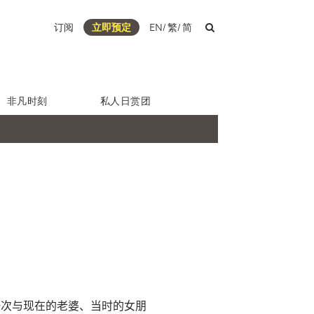
订阅
立即预定
EN
/
繁
/
简
非凡时刻
私人日赏团
一次与现在的老婆、当时的女朋