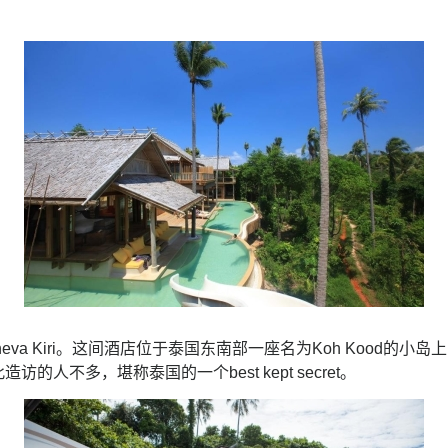
a Kiri。这间酒店位于泰国东南部一座名为Koh Kood的小岛上，岛
人不多，堪称泰国的一个best kept secret。