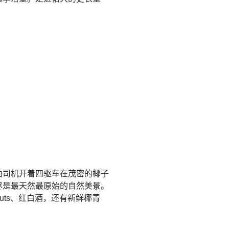
由司机开着四驱车在茂密的椰子
尽是最天然最原始的自然美景。
uts、红白酒，还有新鲜椰青