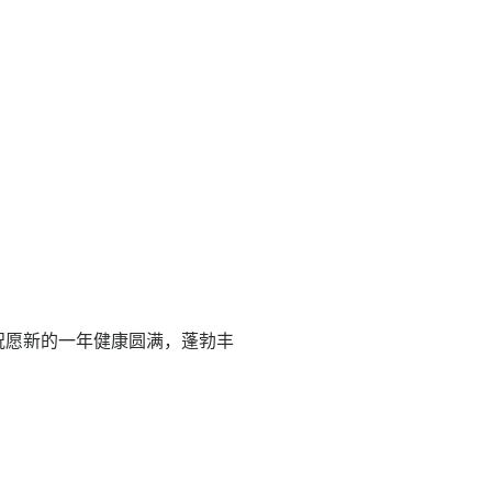
！
祝愿新的一年健康圆满，蓬勃丰