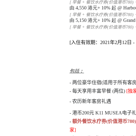
[ 早餐 + 餐饮水疗券(价值港币780) 
由
4
,
550
港元
+ 10%
起
@ Harbo
[ 早餐 + 餐饮水疗券(价值港币780) 
由
5,
150
港元
+ 10%
起
@ Grand 
[ 早餐 + 餐饮水疗券(价值港币780) 
[
入住有效期：2021年2月12日 - 1
包括︰
- 两位豪华住宿(适用于所有客房
- 每天享用丰富早餐 (两位)
[独家
- 农历新年客房礼遇
- 港币200元 K11 MUSEA电子
-
额外餐饮水疗券(价值港币780
家]