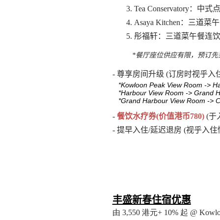
3. Tea Conservator
4. Asaya Kitchen：三
5. 彤福轩：三道菜午餐连饮品
*餐厅座位供应有限，预订先
- 尊享房间升级 (订房时视乎入
*
Kowloon Peak View Room -> H
*Harbour View Room -> Grand H
*Grand Harbour View Room -> C
-
餐饮水疗券(价值港币780)
(
- 提早入住/延迟退房 (视乎入住
丰盛新春住宿优惠
由
3
,
5
50
港元
+ 10%
起
@ Kowlo