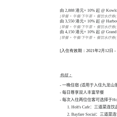
由
2,888
港元
+ 10%
起
@ Kowlo
[早餐 + 午餐/下午茶 + 餐饮水疗券(
由
3,550
港元
+ 10%
起
@ Harbo
[早餐 + 午餐/下午茶 + 餐饮水疗券(
由
4,
150
港元
+ 10%
起
@ Grand 
[早餐 + 午餐/下午茶 + 餐饮水疗券(
[入住有效期：
2021年2月12日
-
包括︰
- 一晚住宿 (适用于入住九龙
- 每日尊享双人丰富早餐
- 每次入住两位住客可选择于Holt’s Ca
1. Holt's Cafe：三道菜
2. Bayfare Social：三道