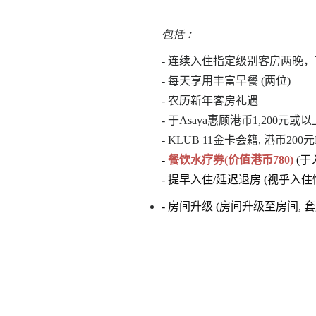
包括︰
- 连续入住指定级别客房两晚
- 每天享用丰富早餐 (两位)
- 农历新年客房礼遇
- 于Asaya惠顾港币1,200元
- KLUB 11金卡会籍, 港币200
-
餐饮水疗券(价值港币780)
(于
- 提早入住/延迟退房 (视乎入
-
房间升级 (房间升级至房间,