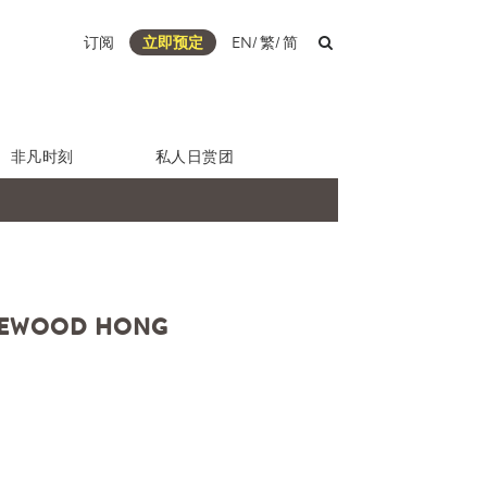
订阅
立即预定
EN
/
繁
/
简
非凡时刻
私人日赏团
EWOOD HONG