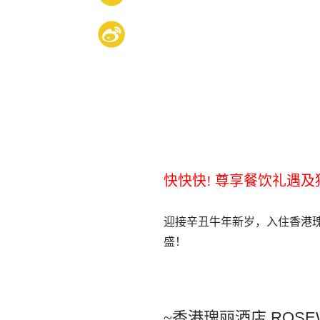
快快快! 尊享餐饮礼遇及
迎接辛丑牛年新岁，入住香港
盛！
~
香港瑰丽酒店
ROSE