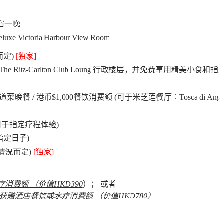
e 住宿一晚
ictoria Harbour View Room
定)
[
独家
]
Ritz-Carlton Club Loung 行政楼层，并免费享用精美小食和指
 / 港币$1,000餐饮消费额 (可于米芝莲餐厅︰Tosca di Ange
用于指定疗程体验)
指定日子)
情況而定)
[
独家
]
消费额 （价值HKD390
）； 或者
获赠酒店餐饮或水疗消费额 （价值HKD780）