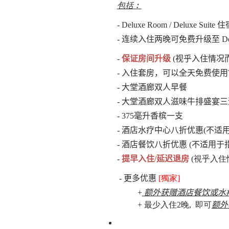
包括︰
- Deluxe Room / Deluxe Suit
- 连续入住两晚可免费升级至 Deluxe V
-
保证房间升级
(视乎入住情况而
- 入住套房，可以全天免费使用The 
- 大堂酒廊双人早餐
- 大堂酒廊双人滋味牛排盛宴三道菜晚餐
- 375毫升香槟一支
- 酒店水疗中心八折优惠(不适
- 酒店餐饮八折优惠 (不适用于
-
提早入住/延迟退房
(視乎入住
-
更多优惠
[獨家]
+
额外获赠酒店餐饮或水疗
+ 最少入住2晚,
即可
额外