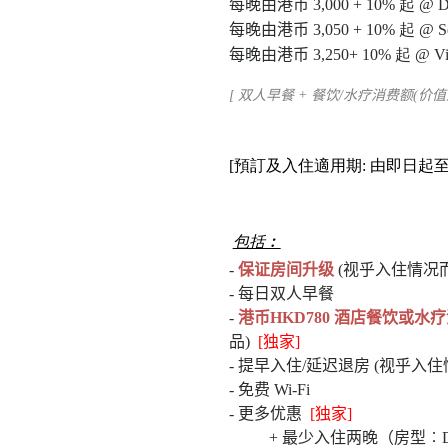
每晚由港币
3,000
+ 10%
起 @ De
每晚由港币
3,050
+ 10%
起 @ Se
每晚由港币
3,250+ 10%
起 @ Vic
[
双人早餐 + 餐饮/水疗消费额(价值港
[預訂及入住適用期: 由即日起至2
包括︰
-
保证房间升级
(视乎入住情况而
-
每日双人早餐
-
港币HKD780 酒店餐饮或水
品)
[
独家
]
-
提早入住/延迟退房 (视乎入住
-
免费 Wi-Fi
-
更多优惠
[
独家
]
+
最少入住两晚（房型︰Deluxe 