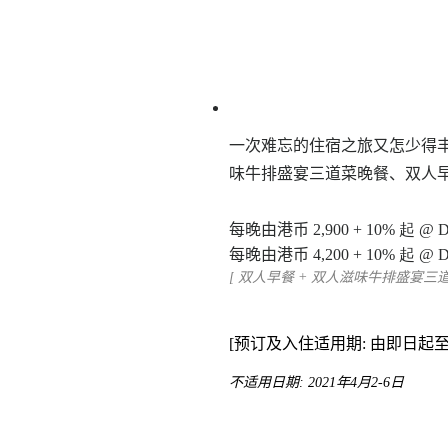
一次难忘的住宿之旅又怎少得丰富
味牛排盛宴三道菜晚餐、双人
每晚由港币
2
,
900
+ 10%
起 @ D
每晚由港币
4
,
200
+ 10%
起 @ De
[
双人早餐 + 双人滋味牛排盛宴三道
[预订及入住适用期: 由即日起至2
不适用日期: 2021年4月2-6日