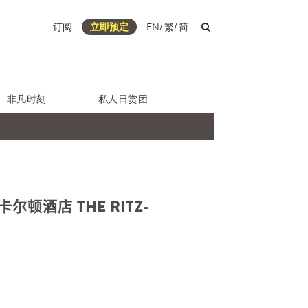
订阅
立即预定
EN
/
繁
/
简
非凡时刻
私人日赏团
顿酒店 THE RITZ-