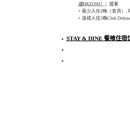
值HKD390）
；或者
+ 最少入住2晚（套房）
,
+
连续入住3晚Club Del
STAY & DINE 餐飨住