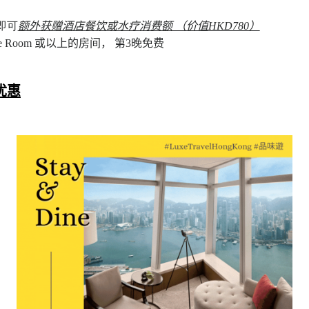
 即可
额外获赠酒店餐饮或水疗消费额 （价值HKD780）
uxe Room 或以上的房间， 第3晚免费
宿优惠