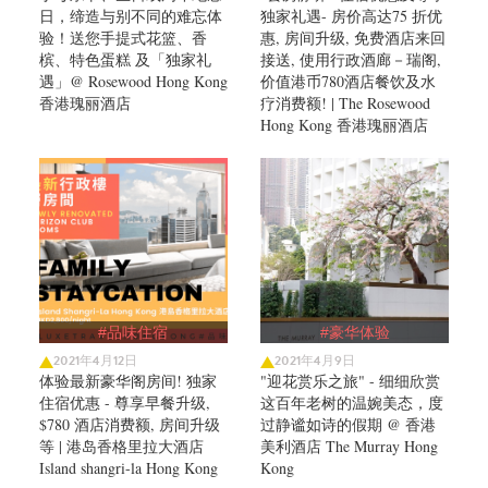
日，缔造与别不同的难忘体
独家礼遇- 房价高达75 折优
验！送您手提式花篮、香
惠, 房间升级, 免费酒店来回
槟、特色蛋糕 及「独家礼
接送, 使用行政酒廊－瑞阁,
遇」@ Rosewood Hong Kong
价值港币780酒店餐饮及水
香港瑰丽酒店
疗消费额! | The Rosewood
Hong Kong 香港瑰丽酒店
#品味住宿
#豪华体验
2021年4月12日
2021年4月9日
体验最新豪华阁房间! 独家
"迎花赏乐之旅" - 细细欣赏
住宿优惠 - 尊享早餐升级,
这百年老树的温婉美态，度
$780 酒店消费额, 房间升级
过静谧如诗的假期 @ 香港
等 | 港岛香格里拉大酒店
美利酒店 The Murray Hong
Island shangri-la Hong Kong
Kong