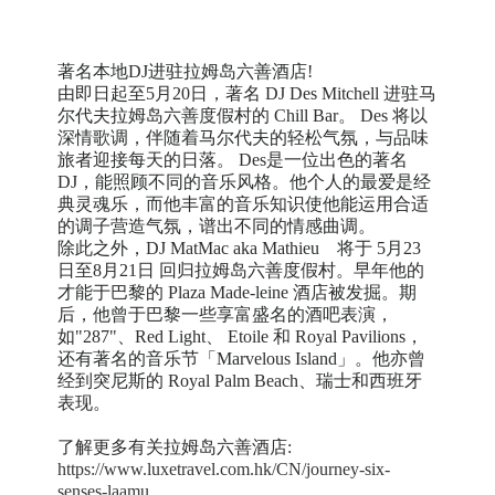
著名本地DJ进驻拉姆岛六善酒店!
由即日起至5月20日，著名 DJ Des Mitchell 进驻马
尔代夫拉姆岛六善度假村的 Chill Bar。 Des 将以
深情歌调，伴随着马尔代夫的轻松气氛，与品味
旅者迎接每天的日落。 Des是一位出色的著名
DJ，能照顾不同的音乐风格。他个人的最爱是经
典灵魂乐，而他丰富的音乐知识使他能运用合适
的调子营造气氛，谱出不同的情感曲调。
除此之外，DJ MatMac aka Mathieu 将于 5月23
日至8月21日 回归拉姆岛六善度假村。早年他的
才能于巴黎的 Plaza Made-leine 酒店被发掘。期
后，他曾于巴黎一些享富盛名的酒吧表演，
如"287"、Red Light、 Etoile 和 Royal Pavilions，
还有著名的音乐节「Marvelous Island」。他亦曾
经到突尼斯的 Royal Palm Beach、瑞士和西班牙
表现。
了解更多有关拉姆岛六善酒店:
https://www.luxetravel.com.hk/CN/journey-six-
senses-laamu