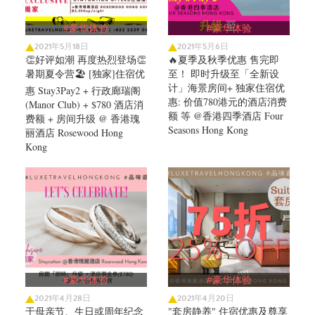
#豪华体验
#豪华体验
2021年5月18日
2021年5月6日
👏好评如潮 再度热烈登场👏
🔥夏季及秋季优惠 售完即
暑期夏令营🏖️ [独家]住宿优
至！ 即时升级至「全新设
计」海景房间+ 独家住宿优
惠 Stay3Pay2 + 行政廊瑞阁
惠: 价值780港元的酒店消费
(Manor Club) + $780 酒店消
额 等 @香港四季酒店 Four
费额 + 房间升级 @ 香港瑰
Seasons Hong Kong
丽酒店 Rosewood Hong
Kong
#豪华体验
#豪华体验
2021年4月28日
2021年4月20日
于母亲节、生日或周年纪念
"套房静养" 住宿优惠及尊享