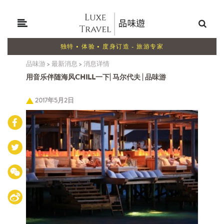
独特 • 体验 • 度身订造 - 旅游专家
品味游
>
最新消息
>
消息详情
用音乐伴随海风CHILL一下| 马尔代夫 | 品味游
2017年5月2日