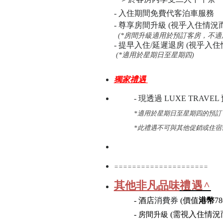
-
入住期間免費代客泊車服務
- 尊享房間升級 (視乎入住情況
(*房間升級適用於
預訂
客房，
不適
- 提早入住/延遲退房 (視乎入
(*適用於星期日至星期四)
獨家
禮遇
- 現透過 LUXE TRAV
*
適用於星期日至星期四的預訂
*此禮遇不可與其他促銷或住宿
=====================
其他非凡品味
禮遇^
-
酒店
消費券
(價值
港幣
78
-
(
需視入住情況
房間升級