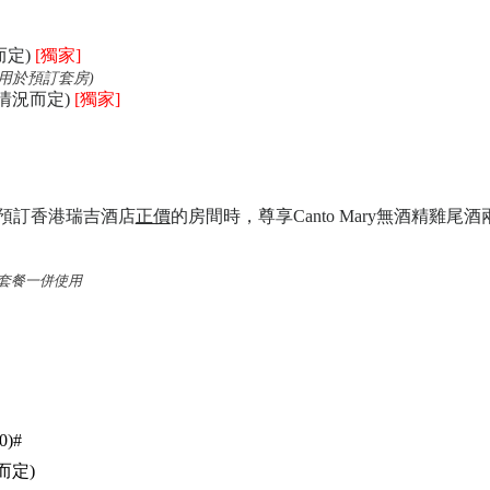
而定)
[獨家]
用於預訂套房)
住情況而定)
[獨家]
EL 預訂香港瑞吉酒店
正價
的房間時，尊享Canto Mary無酒精雞尾酒
套餐一併使用
0)
#
而定
)