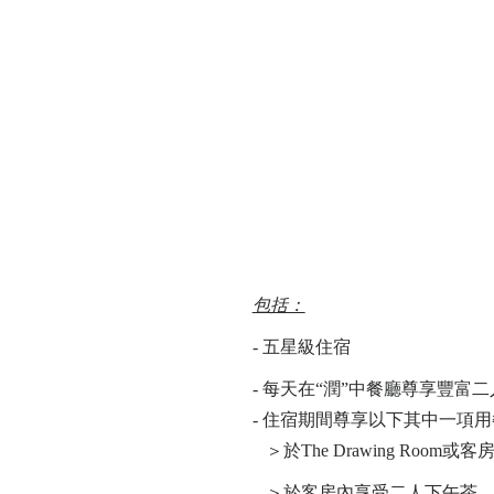
包括：
-
五星級住宿
- 每天在“潤”中餐廳尊享豐富
- 住宿期間尊享以下其中一項
＞於The Drawing R
＞於客房內享受二人下午茶