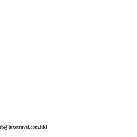
nfo@luxetravel.com.hk
]