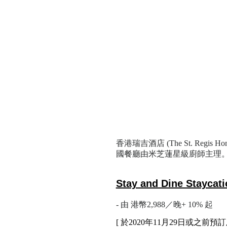
香港瑞吉酒店 (The St. R
國餐廳由米芝
蓮
星級廚師主理
Stay and Dine Staycati
- 由
港
幣2,988／
晚
+ 10% 起
[ 於2020年11月29日或之前預