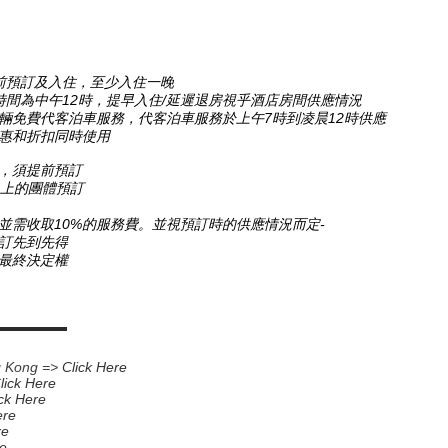
之前預訂及入住，
至少入住一晚
時間為中午12時，
提早入住/延遲退房
視乎酒店房間供應情況
車輛免費代客泊車服務，代客泊車服務於上午7時到凌晨12時供應
優惠和折扣同時使用
，
須提前預訂
以上的團體預訂
並需收取10%的服務費。
並視預訂時的供應情況而定-
預訂先到先得
最終決定權
▬▬▬▬▬▬
g Kong =>
Click Here
C
lick Here
ick Here
ere
re
re