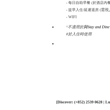
-
每日自助早餐
(
於
酒店內
-
(
需視
提早入住/延遲退房
- WIFI
^不適用於
與Stay and Din
#於入住時使用
[Discover: (+852) 2539 0628 | Lu