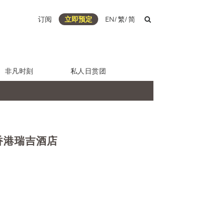
订阅
立即预定
EN
/
繁
/
简
非凡时刻
私人日赏团
 - 香港瑞吉酒店