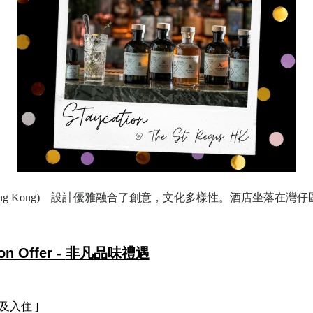
egis Hong Kong) 設計優雅融合了創意，文化多樣性。酒店坐
。
on Offer -
非凡品味禮遇
訂及入住
]