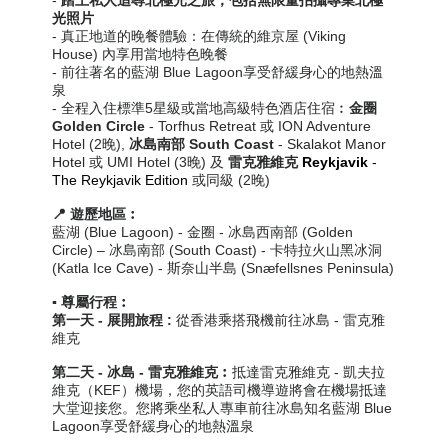
光照片
- 真正地道的晚餐體驗：在傳統的維京屋 (Viking
House) 內享用當地特色晚餐
-
前往著名的藍湖 Blue Lagoon享受舒緩身心的地熱溫
泉
-
全程入住標準5星級或當地高級特色酒店住宿︰
金圈
Golden Circle
- Torfhus Retreat 或
ION Adventure
Hotel
(2晚),
冰島南部
South Coast
-
Skalakot Manor
Hotel
或 UMI Hotel (3晚) 及
雷克雅維克
Reykjavik
-
The Reykjavik Edition
或同級 (2晚)
📍 遊歷地區︰
藍湖 (Blue Lagoon)
- 金圈 - 冰島西南部 (Golden
Circle) –
冰島南部 (South Coast)
- 卡特拉火山黑冰洞
(Katla Ice Cave) -
斯奈山半島 (Snæfellsnes Peninsula)
▪️ 尊屬行程︰
第一天
- 展開旅程 :
從香港乘搭飛機前往冰島 - 雷克雅
維克
第二天
-
冰
島 -
雷克雅維克
︰
抵達雷克雅維克 - 凱夫拉
維克（KEF）機場，您的英語司機導遊將會在機場抵達
大堂迎接您。您將乘坐私人專車前往冰島知名藍湖 Blue
Lagoon享受舒緩身心的地熱溫泉