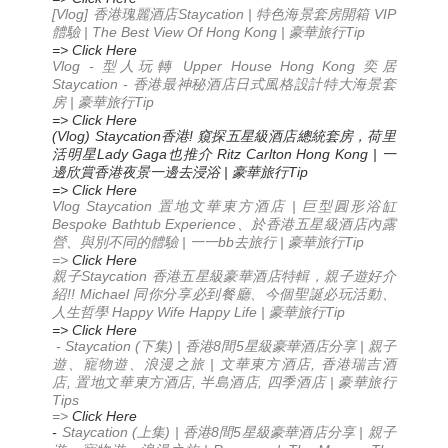
[Vlog]
Staycation |
VIP
香港瑰麗酒店
特色海景套房開箱
| The Best View Of Hong Kong |
Tip
體驗
豪華旅行
=> Click Here
Vlog -
Upper House Hong Kong
型人玩轉
奕居
Staycation -
香港最神秘酒店
日式風格設計
特大海景套
|
Tip
房
豪華旅行
=> Click Here
(Vlog) Staycation
!
香港
窺探五星級酒店總統套房，荷里
Lady Gaga
Ritz Carlton Hong Kong |
活明星
也推介
一
|
Tip
邊欣賞香港夜景
一邊去浸浴
豪華旅行
=> Click Here
Vlog Staycation
|
置地文華東方酒店
巨型圓形浴缸
Bespoke Bathtub Experience
、於香港五星級酒店內露
|
bb
|
Tip
營、與別不同的體驗
一一
去旅行
豪華旅行
=>
Click Here
Staycation
親子
香港五星級豪華酒店特輯，親子遊好介
!! Michael
紹
同你分享必到餐廳
、今個聖誕必玩活動
、
Happy Wife Happy Life |
Tip
人生哲學
豪華旅行
=> Click Here
- Staycation (
) |
8
5
|
下集
香港
間
星級豪華酒店分享
親子
|
,
遊、寵物遊、浪漫之旅
文華東方酒店
香港瑞吉酒
,
,
,
|
店
置地文華東方酒店
半島酒店
四季酒店
豪華旅行
Tips
=>
Click Here
-
Staycation (
) |
8
5
|
上集
香港
間
星級豪華酒店分享
親子