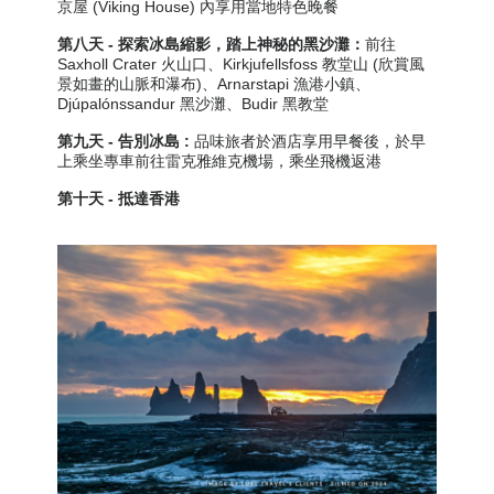
京屋 (Viking House) 內享用當地特色晚餐
第八天 - 探索冰島縮影，踏上神秘的黑沙灘
：
前往
Saxholl Crater 火山口、Kirkjufellsfoss 教堂山 (欣賞風
景如畫的山脈和瀑布)、Arnarstapi 漁港小鎮、
Djúpalónssandur 黑沙灘、Budir 黑教堂
第九天
-
告別冰島
:
品味旅者於酒店享用早餐後，於早
上乘坐專車前往雷克雅維克機場，乘坐飛機返港
第十天
- 抵達香港