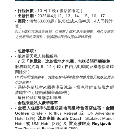
▪️ 行程日數 :
10 日 7 晚
( 復活節限定 )
▪️ 出發日期 :
2025年4月12、
13
、
14
、
15
、
16
、
17
▪️ 團費 :
港幣63,800起 (
以每位成人佔半房，4人同行計
算 )
#以上價格可因旅遊日期、供應商之價格及匯率變動、機位及酒店
之供應情況而調整，煩請聯絡我們以提供即時報價。
▪️
包括事項︰
-
抵達當天私人接機服務
-
7 天「尊屬您」冰島當地之包團，包括英語司機導遊
，
服務時間約為 6 - 14 小時 ( 自由活動時間及機場接送時
間除外 )
[ # 此時間僅供參考，實際服務時間可能會根據實際天氣狀況而有
少許差異 ]
- 乘搭芬蘭航空來回香港及
冰島 -
雷克雅維克
航班之
經
濟艙
客位
( 經由赫爾辛基轉機 )
- 每日於酒店餐廳享用早餐
-
全程乘坐私人豪華專車
-
全程入住標準5星級或當地高級特色酒店住宿
︰
金圈
Golden Circle
- Torfhus Retreat 或 ION Adventure
Hotel (2晚),
冰島南部
South Coast
- Skalakot Manor
Hotel 或 UMI Hotel (3晚) 及
雷克雅維克
Reykjavik
-
The Reykjavik Edition
或同級 (2晚)