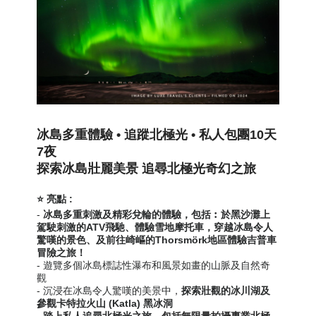
冰島多重體驗 • 追蹤北極光 • 私人包團10天
7夜
探索冰島壯麗美景
追尋北極光奇幻之旅
⭐ 亮點 :
-
冰島多重刺激及精彩兌輪的體驗，包括︰於黑沙灘上
駕駛刺激的ATV飛馳、體驗雪地摩托車，穿越冰島令人
驚嘆的景色、及前往崎嶇的Thorsmörk地區
體驗吉普車
冒險之旅
！
- 遊覽多個冰島標誌性瀑布和風景如畫的
山脈及
自然奇
觀
- 沉浸在冰島令人驚嘆的美景中，
探索壯觀的冰川湖及
參觀卡特拉火山 (Katla) 黑冰洞
-
踏上私人追尋北極光之旅
，包括無限量拍攝專業北極