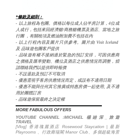
*條款及細則︰
- 以上旅程為包團。價格以每位成人佔半房計算，4位成
經濟艙
人成行，包括來回
/商務艙機票及酒店、當地之旅
行團 ，有關稅項及燃油附加費不包括在內
- 以上行程內容及圖片只供參考。
圖片由 Visit Iceland
及 品味遊包團客戶提供
- 品味遊有權不接納過於緊急的預訂安排，可因供應商
之價格及匯率變動、機位及酒店之供應情況而調整，煩
請聯絡我們以提供即時報價
- 不設退款及預訂不可取消
- 優惠需視乎客房供應情況而定，或設有不適用日期
- 優惠不能與任何其它推廣或特惠房價一起使用; 及不適
用於團體訂房
- 品味遊保留最終之決定權
▬▬▬▬▬▬▬▬▬▬▬▬▬▬▬▬▬▬▬▬▬▬
MORE FABULOUS OFFERS
YOUTUBE CHANNEL :MICHAEL
_
楊廸深
旅遊
TRAVEL
[Vlog] 香港瑰麗酒店 Rosewood Staycation | 最新
Playrooms 、行政廊瑞閣 Manor Club、多個超級海景