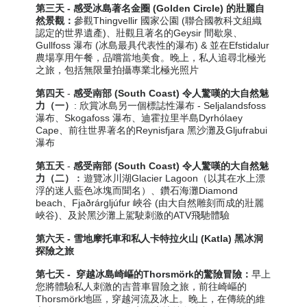
第三天 -
感受冰島著名金圈 (Golden Circle) 的
壯麗自
然
景觀：
參觀Thingvellir 國家公園 (聯合國教科文組織
認定的世界遺產)、壯觀且著名的Geysir 間歇泉、
Gullfoss 瀑布 (冰島最具代表性的瀑布) & 並在Efstidalur
農場享用午餐，品嚐當地美食。晚上，私人追尋北極光
之旅
，包括無限量拍攝專業北極光照片
第四天
-
感
受南部 (South Coast)
令人驚嘆
的大自然魅
力（一）
:
欣賞冰島另一個標誌性瀑布 - Seljalandsfoss
瀑布、Skogafoss 瀑布、迪霍拉里半島Dyrhólaey
Cape、前往世界著名的Reynisfjara 黑沙灘及Gljufrabui
瀑布
第五天
-
感受南部 (South Coast)
令人驚嘆
的大自然魅
力（二）
︰遊覽冰川湖Glacier Lagoon（以其在水上漂
浮的迷人藍色冰塊而聞名）、鑽石海灘Diamond
beach、Fjaðrárgljúfur 峽谷 (由大自然雕刻而成的壯麗
峽谷)、及於黑沙灘上駕駛刺激的ATV飛馳體驗
第六天 - 雪地摩托車和私人卡特拉火山 (Katla) 黑冰洞
探險之旅
第七天 -
穿越冰島崎嶇的Thorsmörk的驚險冒險：
早上
您將體驗私人刺激的吉普車冒險之旅，前往崎嶇的
Thorsmörk地區，穿越河流及冰上。晚上，在傳統的維