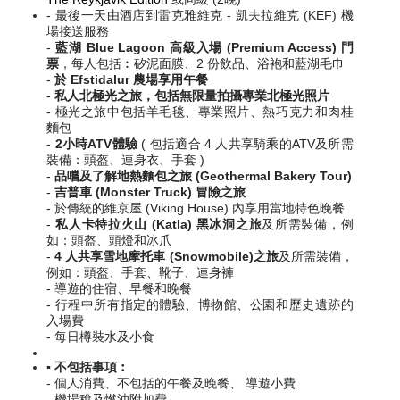
- 最後一天由酒店到雷克雅維克 - 凱夫拉維克 (KEF) 機
場接送服務
-
藍湖 Blue Lagoon 高級入場 (Premium Access) 門
票
，每人包括︰矽泥面膜、2 份飲品、浴袍和藍湖毛巾
-
於 Efstidalur 農場享用午餐
-
私人北極光之旅，包括無限量拍攝專業北極光照片
- 極光之旅中包括羊毛毯、專業照片、熱巧克力和肉桂
麵包
-
2小時ATV體驗
( 包括適合 4 人共享騎乘的ATV及所需
裝備：頭盔、連身衣、手套 )
-
品嚐及了解地熱麵包之旅 (Geothermal Bakery Tour)
-
吉普車 (Monster Truck) 冒險之旅
- 於傳統的維京屋 (Viking House) 內享用當地特色晚餐
-
私人卡特拉火山 (Katla) 黑冰洞之旅
及所需裝備，例
如：頭盔、頭燈和冰爪
-
4 人共享雪地摩托車 (Snowmobile)之旅
及所需裝備，
例如：頭盔、手套、靴子、連身褲
- 導遊的住宿、早餐和晚餐
- 行程中所有指定的體驗、博物館、公園和歷史遺跡的
入場費
- 每日樽裝水及小食
▪️ 不包括事項︰
- 個人消費、不包括的午餐及晚餐、 導遊小費
- 機場稅及燃油附加費