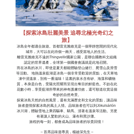
【探索冰島壯麗美景
追尋北極光奇幻之
旅
】
冰島
全年都適合旅遊。首都雷克雅維克是一個寧靜悠閒的現代化
城市，大可以在此待個一兩天，感受當地人的生活。
離雷克雅維克不遠的Thingvellir國家公園，是聯合國教科文組織
認定的世界遺產，全球第一個國會會議就是此地召開。
而在冰島的冰川，即使是夏天都能體驗登山健行、爬雪山及滑雪
等活動。 地熱溫泉藍湖是冰島一個非常受歡迎的景點，在天寒地
凍中浸溫泉，別有一番滋味！這裏的泉水含有矽、海藻和礦物
質，本身是白色，受陽光照耀而呈現出奪目的鮮藍色。不妨在此
花數小時，享受藍湖所帶來的神奇護膚功效，還可順道欣賞這個
奇妙的自然奇景。
探索冰島天然的自然風景，還有充滿歷史和文化的景點，讓品味
旅者盡情探索冰島的風土人情。品味旅者也可以到Jökulsárlón
冰川湖，體驗雪地上乘四驅車、騎馬、浸著名溫泉等活動。另更
有著讓人驚歎的火山、瀑布和黑沙灘。
旅程的每一刻，都會成為品味旅者的珍貴回憶！
– 首席品味遊專員，楊廸深先生 –