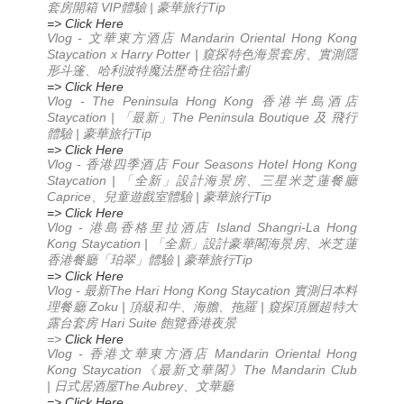
套房開箱 VIP體驗 | 豪華旅行Tip
=> Click Here
Vlog -
Mandarin Oriental Hong Kong
文華東方酒店
Staycation x Harry Potter |
窺探特色海景套房、實測隱
形斗篷、哈利波特魔法歷奇住宿計劃
=> Click Here
Vlog - The Peninsula Hong Kong 香港半島酒店
Staycation | 「最新」The Peninsula Boutique 及 飛行
體驗 | 豪華旅行Tip
=> Click Here
Vlog - 香港四季酒店 Four Seasons Hotel Hong Kong
Staycation | 「全新」設計海景房、三星米芝蓮餐廳
Caprice、兒童遊戲室體驗 | 豪華旅行Tip
=> Click Here
Vlog - 港島香格里拉酒店 Island Shangri-La Hong
Kong Staycation | 「全新」設計豪華閣海景房、米芝蓮
香港餐廳「珀翠」體驗 | 豪華旅行Tip
=> Click Here
Vlog -
The Hari Hong Kong Staycation
最新
實測日本料
Zoku |
|
理餐廳
頂級和牛、海膽、拖羅
窺探頂層超特大
Hari Suite
露台套房
飽覽香港夜景
=>
Click Here
Vlog -
Mandarin Oriental Hong
香港文華東方酒店
Kong Staycation
The Mandarin Club
《最新文華閣》
|
The Aubrey
日式居酒屋
、文華廳
=> Click Here