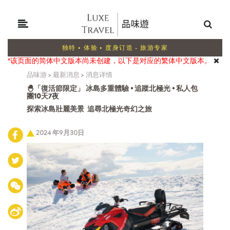
独特 • 体验 • 度身订造 - 旅游专家
*该页面的简体中文版本尚未创建，以下是对应的繁体中文版本。
品味游
>
最新消息
>
消息详情
🐣「復活節限定」 冰島多重體驗 • 追蹤北極光 • 私人包
團10天7夜
探索冰島壯麗美景 追尋北極光奇幻之旅
2024 年9月30日