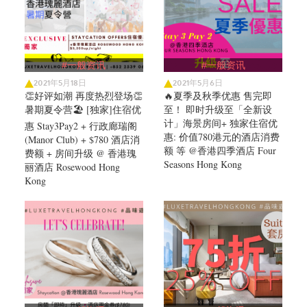
#一般资讯
#一般资讯
2021年5月18日
2021年5月6日
👏好评如潮 再度热烈登场👏
🔥夏季及秋季优惠 售完即
暑期夏令营🏖️ [独家]住宿优
至！ 即时升级至「全新设
计」海景房间+ 独家住宿优
惠 Stay3Pay2 + 行政廊瑞阁
惠: 价值780港元的酒店消费
(Manor Club) + $780 酒店消
额 等 @香港四季酒店 Four
费额 + 房间升级 @ 香港瑰
Seasons Hong Kong
丽酒店 Rosewood Hong
Kong