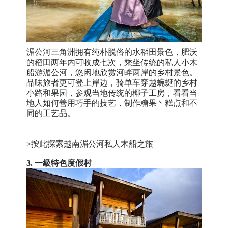
湄公河三角洲拥有纯朴脱俗的水稻田景色，肥沃
的稻田两年内可收成七次，乘坐传统的私人小木
船游湄公河，悠闲地欣赏河畔两岸的乡村景色。
品味旅者更可登上岸边，骑单车穿越蜿蜒的乡村
小路和果园，参观当地传统的椰子工房，看看当
地人如何善用巧手的技艺，制作糖果丶糕点和不
同的工艺品。
>按此探索越南湄公河私人木船之旅
3.
一級特色度假村