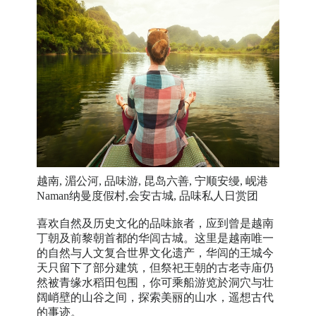
越南, 湄公河, 品味游, 昆岛六善, 宁顺安缦, 岘港
Naman纳曼度假村,会安古城, 品味私人日赏团
喜欢自然及历史文化的品味旅者，应到曾是越南
丁朝及前黎朝首都的华闾古城。这里是越南唯一
的自然与人文复合世界文化遗产，华闾的王城今
天只留下了部分建筑，但祭祀王朝的古老寺庙仍
然被青缘水稻田包围，你可乘船游览於洞穴与壮
阔峭壁的山谷之间，探索美丽的山水，遥想古代
的事迹。