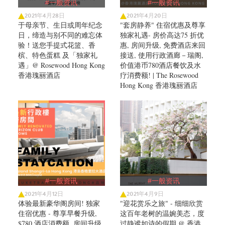
#一般资讯
#一般资讯
2021年4月28日
2021年4月20日
于母亲节、生日或周年纪念
"套房静养" 住宿优惠及尊享
日，缔造与别不同的难忘体
独家礼遇- 房价高达75 折优
验！送您手提式花篮、香
惠, 房间升级, 免费酒店来回
槟、特色蛋糕 及「独家礼
接送, 使用行政酒廊－瑞阁,
遇」@ Rosewood Hong Kong
价值港币780酒店餐饮及水
香港瑰丽酒店
疗消费额! | The Rosewood
Hong Kong 香港瑰丽酒店
#一般资讯
#一般资讯
2021年4月12日
2021年4月9日
体验最新豪华阁房间! 独家
"迎花赏乐之旅" - 细细欣赏
住宿优惠 - 尊享早餐升级,
这百年老树的温婉美态，度
$780 酒店消费额, 房间升级
过静谧如诗的假期 @ 香港