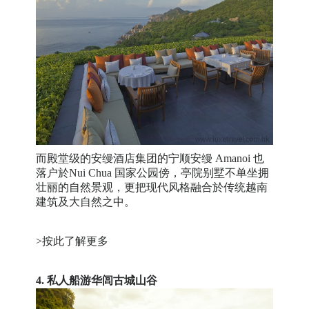
而殿堂级的安缦酒店集团的宁顺安缦 Amanoi 也
落户於Nui Chua 国家公园傍，亭院别墅不单坐拥
壮丽的自然景观，更把现代风格融合於传统越南
建筑及大自然之中。
>按此了解更多
4. 私人船游华闾古城山谷