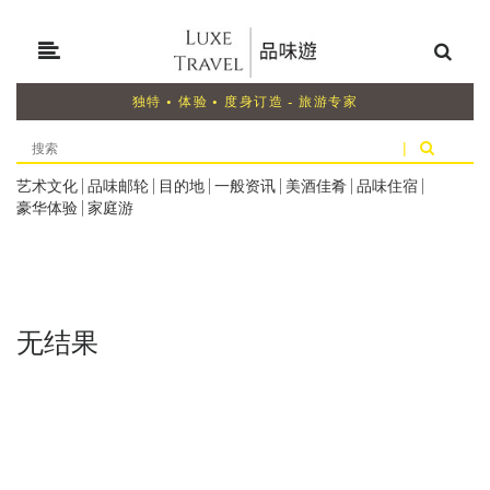
独特 • 体验 • 度身订造 - 旅游专家
|
艺术文化
|
品味邮轮
|
目的地
|
一般资讯
|
美酒佳肴
|
品味住宿
|
豪华体验
|
家庭游
无结果