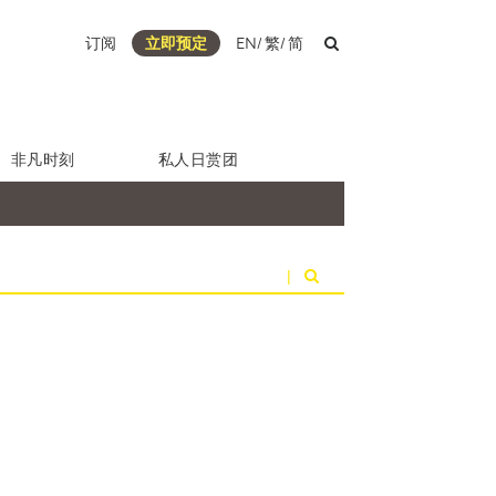
订阅
立即预定
EN
/
繁
/
简
非凡时刻
私人日赏团
|