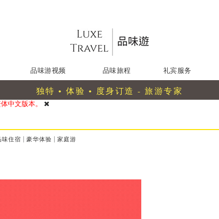
品味游视频
品味旅程
礼宾服务
独特 • 体验 • 度身订造 - 旅游专家
繁体中文版本。
品味住宿
|
豪华体验
|
家庭游