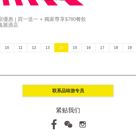
宿優惠 | 買一送一 + 獨家尊享$780餐飲
香港瑰麗酒店
10
11
12
13
14
15
16
17
18
19
联系品味游专员
紧贴我们