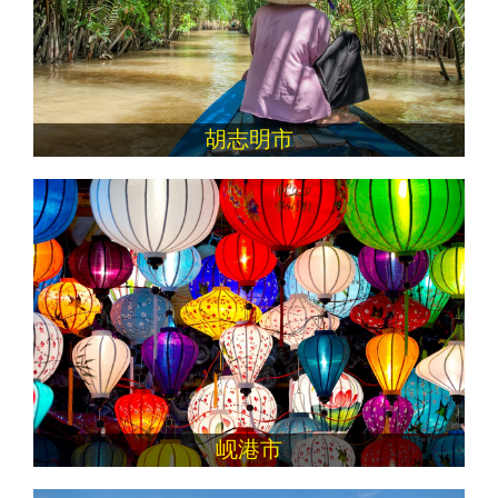
胡志明市
岘港市