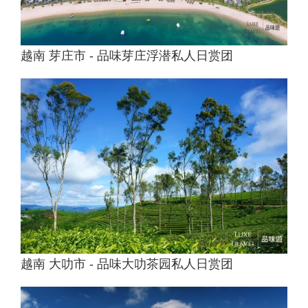
越南 芽庄市 - 品味芽庄浮潜私人日赏团
越南 大叻市 - 品味大叻茶园私人日赏团