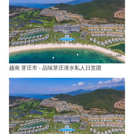
越南 芽庄市 - 品味芽庄潜水私人日赏团