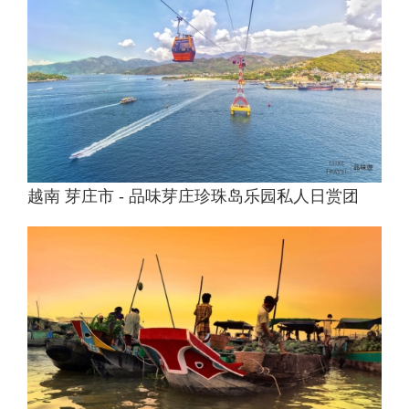
越南 芽庄市 - 品味芽庄珍珠岛乐园私人日赏团