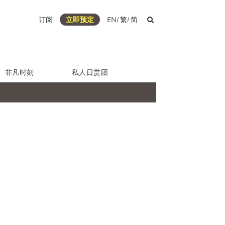
订阅
立即预定
EN
/
繁
/
简
非凡时刻
私人日赏团