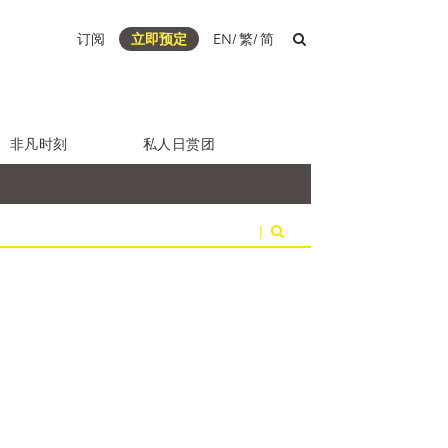
订阅
立即预定
EN
/
繁
/
简
非凡时刻
私人日赏团
|