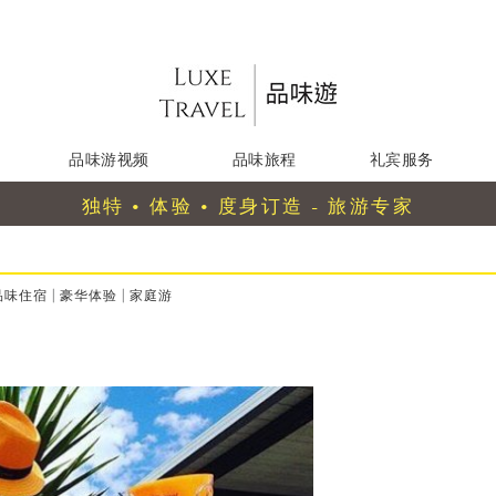
品味游视频
品味旅程
礼宾服务
独特 • 体验 • 度身订造 - 旅游专家
品味住宿
|
豪华体验
|
家庭游