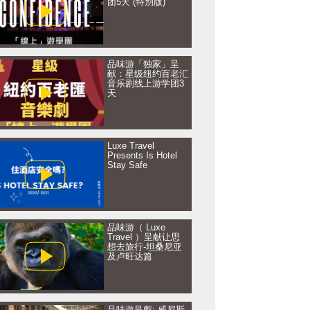
团5天 (特別版)
品味游「独家」呈
献：星级纽约百老汇
音乐剧线上游学团3
天
Luxe Travel
Presents Is Hotel
Stay Safe
品味游（ Luxe
Travel ）呈献让思
想去旅行-坦桑尼亚
及卢旺达篇
品味遊呈獻: 威尼斯