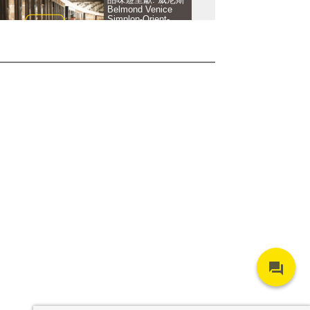
Belmond Venice
Simplon-Orient-
Express
品味遊呈獻: 馬爾代
夫 Joali
I Travel Because 旅
行的艺术 2018
Forum
品味游呈献：东北海
道冬季之旅