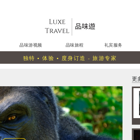
品味游视频
品味旅程
礼宾服务
独特 • 体验 • 度身订造 - 旅游专家
更