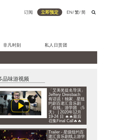
订阅
立即预定
EN
/
繁
/
简
非凡时刻
私人日赏团
多品味游视频
「艾美奖提名导演」
Jeffery Dreisbach
有话说！独家.. 星纽
约剧百老汇音乐剧
「在线」游学团 （5
天） | 2020年12月
19-24 日 🔥🔥最后
召集Final Call🔥🔥
Trailer - 星级纽约百
老汇音乐剧线上游学