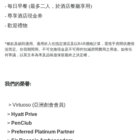
-
每日早餐
(
最多二人，於酒店餐廳享用
)
-
尊享
酒店現金券
-
歡迎禮物
*
條款及細則適用。適用於入住指定酒店及以BAR價格計算，需視乎房間供應情
況而定。住宿期間用。不可兌換現金及不可用作扣減房間費用之用途。
如有任
何爭議，以英文本為準及品味遊保留最終之決定權 。
我們的榮譽:
> Virtuoso (亞洲創會會員)
>
Hyatt Prive
>
PenClub
>
Preferred Platinum Partner