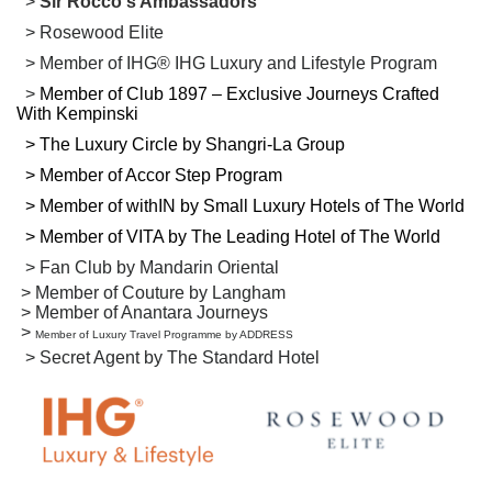
>
Sir Rocco's Ambassadors
> Rosewood Elite
>
Member of IHG®
IHG Luxury and Lifestyle Program
>
Member of Club 1897 – Exclusive Journeys Crafted
With Kempinski
> The Luxury Circle by Shangri-La Group
>
Member of Accor Step Program
> Member of withIN by Small Luxury Hotels of The World
> Member of VITA by The Leading Hotel of The World
>
Fan Club by Mandarin Oriental
> Member of Couture by Langham
> Member of Anantara Journeys
>
Member of Luxury Travel Programme by ADDRESS
> Secret Agent by The Standard Hotel