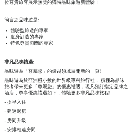
位尊貴旅客展示無雙的
獨特
品味旅遊新體驗！
簡言之品味遊是:
體驗型
旅遊
的專家
度身訂造的專家
特色尊貴包團的專家
非凡品味禮遇:
品味遊為「尊屬您」的優越領域展開新的一頁
!
品味遊為於亞洲極小數的世界級專科旅行社，
積極為品味
旅者帶來更多「尊屬您」的優惠禮遇，現凡預訂
指定
品牌之
酒店，尊享優惠禮遇如下
，
體驗更多非凡品味旅程
!
-
提早入住
-
延遲退房
-
房間升級
-
安排相連房間