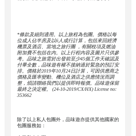
*
條款及細則適用。以上旅程為包團。價格以每
位成人佔半房及以
6
人成行計算，包括來回經濟
機票及酒店、當地之旅行團
，有關稅項及燃油
附加費不包括在內。以上行程內容及圖片只供參
考。品味之旅需於出發前至少
45
個工作天確認及
付畢全數，品味遊有權不接納過於緊急的預訂安
排。價格於
2019
年
10
月24
日計算，可因供應商之
價格及匯率變動、機位及酒店之供應情況而調
整，煩請聯絡我們以提供即時報價。品味遊保留
最終之決定權。
(24-10-2019/CX/HX) License no:
353662
除了以上私人包團外，品味遊亦提供其他國家的
包團服務如：