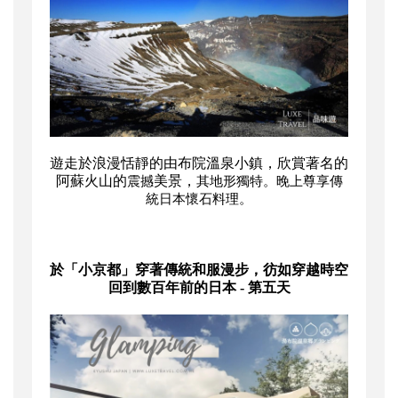
遊走於浪漫恬靜的由布院溫泉小鎮，欣賞著名的
阿蘇火山
的
美景，
震撼
其地形獨特
。晚上尊享傳
統日本懷石料理。
於
「小京都」
穿著傳統和服漫步，彷如穿越時空
回到數百年前的日本
- 第五天