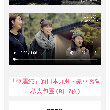
「尊屬您」的日本九州 ▪ 豪華露營
私人包團 (8日7夜)