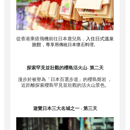
從香港乘搭飛機前往日本鹿兒島，
入住日式溫泉
旅館
，
尊享用傳統日本懷石料理。
探索罕見並壯觀的
櫻島
活火山
- 第二天
漫步於被譽為「日本百選步道」的櫻島熔岩
，
近距離探索櫻島罕見並壯觀的活火山景色
。
遊覽
日本三大名城
之一
- 第三天