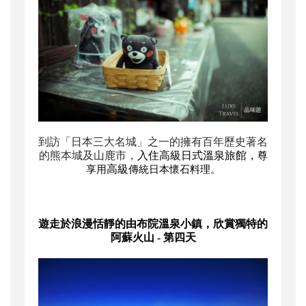
到訪「日本三大名城」之一的
擁有百年歷史著名
的熊本城及山鹿市
，
入住高級日式溫泉旅館
，
尊
高級
享用
傳統日本懷石料理。
遊走於浪漫恬靜的由布院溫泉小鎮，欣賞獨特的
阿蘇火山
- 第四天