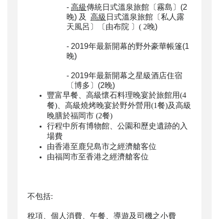
-
高級
傳統日式溫泉旅館〔霧島〕(2
晚) 及
高級
日式溫泉旅館〔私人露
天風呂
〕
〔
由布院
〕
(
2
晚
)
- 2019
年最新開幕的
野外豪華帳篷
(1
晚
)
-
2019
年最新開幕之星級酒店住宿
〔
博多
〕
(2
晚)
豐富早餐、
高級懷石料理晚宴於旅館用(
4
餐
)、
高級燒烤晚宴於野外營用(
1
餐
)及
高級
晚膳於福岡市 (
2
餐
)
行程中所有博物館、公園和歷史遺跡的入
場費
由香港至
鹿兒島市
之經濟艙客位
由
福岡市
至
香港
之經濟艙客位
不包括
:
稅項、個人消費、午餐、導遊及司機之小費