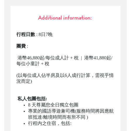
Additional information:
行程日數
: 8
日
7
晚
團費
:
港幣46
,880
起
/
每位成人計 + 稅
|
港幣41
,880
起
/
每位小童計 + 稅
(
以每位成人佔半房及以
6
人成行計算，需視乎情
況而定
)
私人包團包括
:
8
天尊屬您全日獨立包團
專業的國語導遊
兼
司機
(
服務時間將因應航
班抵達
/
離境時間而有所不同
)
行程内之住宿，包括: