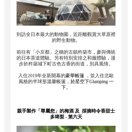
到訪全日本最大的動物園，近距離觀賞大草原裡
的野生動物。
前往有「小京都」之稱的古鎮杵築市，參與傳統
的日本茶道體驗。另有特別安排之和服體驗，漫
步於杵築城下町古色古香的街道，別具風情。
入住
2019
年全新開幕的
豪華帳篷
，並入住北歐
風格的半球形溫馨帳篷，
於星空下Glamping 一
下。
親手製作「尊屬您」的梅酒 及 採摘時令香甜士
多啤梨 - 第六天