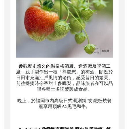
參觀歷史悠久的温泉梅酒
廠
、造酒廠及啤酒工
廠
，親手製作出一枝「尊屬您」的梅酒。閒逛於
日田市充滿江戶風情的老街，感受昔日的繁榮。
前往採摘時令香甜士多啤梨，品味旅者亦可以品
嚐各種士多啤梨製成食品。
晚上，於福岡市內高級日式涮涮鍋 或 鐵板燒餐
廳享用頂級
A5
黒毛和牛。