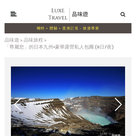
獨特 • 體驗 • 度身訂造 - 旅遊專家
品味遊
>
品味旅程
>
「尊屬您」的日本九州▪豪華露營私人包團 (8日7夜)