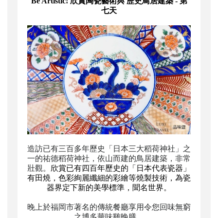
Be Artistic! 欣賞
陶瓷藝術
與 歷史鳥居建築 - 第
七天
造訪已有三百多年歷史「日本三大稻荷神社」之
一的祐德稻荷神社，依山而建的鳥居建築，非常
壯觀。
欣賞已有四百年歷史的「日本代表瓷器」
有田燒，色彩絢麗纖細的彩繪等燒製技術，為瓷
器界定下新的美學標準，聞名世界。
晚上於福岡市著名的傳統餐廳享用令您回味無窮
之博多華味雞晚膳。