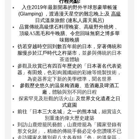
行程亮點:
入
住2019
年最新開幕的
野外
半球形
豪華帳篷
(Glamping) ，
渡過漫天星空的難忘晚上;
及
高級
日式溫泉旅館 (連私人露天風呂)
品嘗
傳統
高級懷石料理晚宴、
高級
野外
燒烤
、
頂級
A5
黒毛和牛晚膳
、令您
回味無窮之博多華
味雞晚膳
彷若穿越時空回到數百年前的日本
，穿著傳統和
服慢步於江戶時代之杵築市
，並參與傳統的日本
茶道體驗
參觀及
欣賞已有四百年歷史的「日本著名代表瓷
器」有田燒
，色彩絢麗纖細的彩繪等燒製技術，
為瓷器界定下新的美學標準，聞名世界
參觀歷史悠久的温泉梅酒
廠
、造酒廠及啤酒工
廠
，體驗與別不同的日程
探索罕見及壯觀的活火山; 及
世界文化遺產之日
式庭園
前往「日本三大名城」之一的熊本城
，細賞這久
別重逢的偉大歷史建築
到訪山鹿燈籠民藝館，山鹿燈籠為「國家登錄有
形文化財」，精緻的傳統手藝必定令您讚嘆不已
走訪國家名勝別府八大各有特「色」的溫泉區，