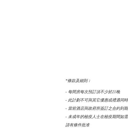
*條款及細則︰
- 每間房每次預訂須不少於21晚
- 此計劃不可與其它優惠或禮遇同
- 當前酒店與政府所簽訂之合約到期
- 未成年的檢疫人士在檢疫期間如需要由另
請有條件批准