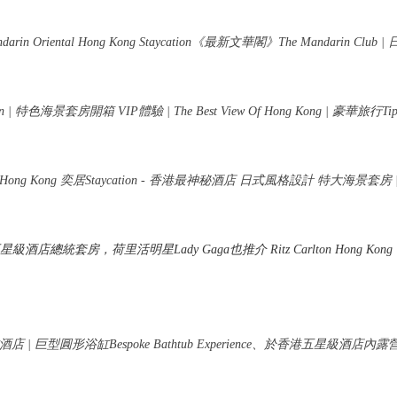
in Oriental Hong Kong Staycation《最新文華閣》The Mandarin Clu
n | 特色海景套房開箱 VIP體驗 | The Best View Of Hong Kong | 豪華旅行Ti
use Hong Kong 奕居Staycation - 香港最神秘酒店 日式風格設計 特大海景套房
! 窺探五星級酒店總統套房，荷里活明星Lady Gaga也推介 Ritz Carlton Hong 
華東方酒店 | 巨型圓形浴缸Bespoke Bathtub Experience、於香港五星級