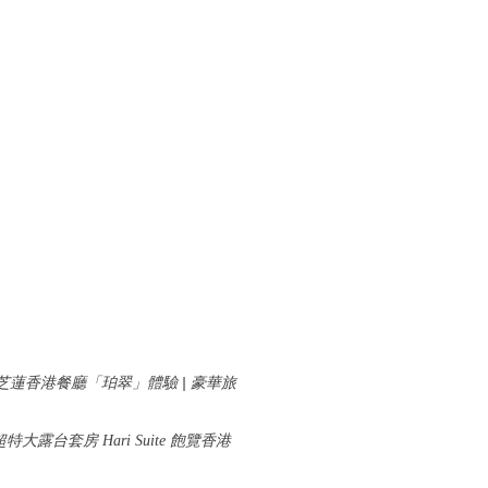
海景房、米芝蓮香港餐廳「珀翠」體驗 | 豪華旅
層超特大露台套房 Hari Suite 飽覽香港