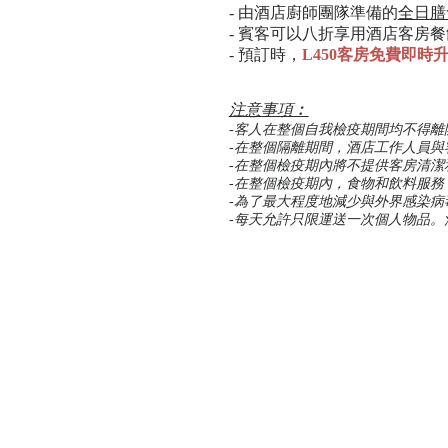
- 由酒店廚師團隊準備的
全日膳
- 賓客可以八折享用酒店客房
-
預訂時，
L450客房
免費
即時
注意事項︰
-客人在整個自我檢疫期間均不得離
-在整個隔離期間，酒店工作人員與
-在整個檢疫期內將不提供客房清潔
-在整個檢疫期內，食物和飲料服
-為了最大程度地減少與外界感染病
-每天允許只限
運送
一次個人物品。