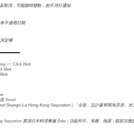
退款及取消，可能隨時變動，恕不另行通知
設有不適用日期
之決定權
▬▬▬▬▬▬
Kong =>
Click Here
ck Here
 Here
re
遊
Travel
land Shangri-La Hong Kong Staycation | 「全新」設計豪華閣
ng Kong Staycation 實測日本料理餐廳 Zoku | 頂級和牛、海膽、拖羅 | 窺探頂