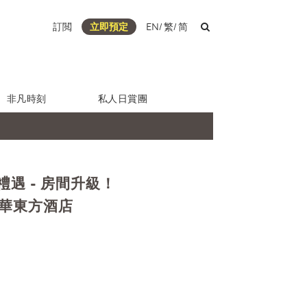
訂閲
立即預定
EN
/
繁
/
简
非凡時刻
私人日賞團
遇 - 房間升級！
置地文華東方酒店