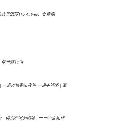
b | 日式居酒屋The Aubrey、文華廳
p
 | 豪華旅行Tip
Kong | 一邊欣賞香港夜景 一邊去浸浴 | 豪
酒店內露營、與別不同的體驗 | 一一bb去旅行