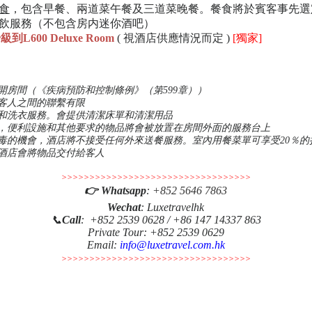
食
，包含早餐、兩道菜午餐及三道菜晚餐。餐食將於賓客事先選
餐飲服務（不包含房内迷你酒吧）
升級
到L600 Deluxe Room
(
視酒店供應情況而定 )
[獨家]
開房間（《疾病預防和控制條例》（第599章））
客人之間的聯繫有限
和洗衣服務。會提供
清潔
床單和清潔用品
務，便利設施和其他要求的物品將會被放置在房間外面的服務台上
毒的機會，酒店將不接受任何外來送餐服務。室內用餐菜單可享受20％的
酒店會將物品交付給客人
>>>>>>>>>>>>>>>>>>>>>>>>>>>>>>>>>>
👉
Whatsapp
:
+852 5646 7863
Wechat
: Luxetravelhk
📞
Call
: +852 2539 0628 / +86 147 14337 863
Private Tour: +852 2539 0629
Email:
info@luxetravel.com.hk
>>>>>>>>>>>>>>>>>>>>>>>>>>>>>>>>>>