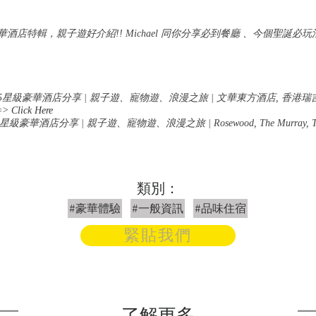
級豪華酒店特輯，親子遊好介紹!! Michael 同你分享必到餐廳 、今個聖誕必玩活動 、
 | 香港8間5星級豪華酒店分享 | 親子遊、寵物遊、浪漫之旅 | 文華東方酒店, 香
=>
Click Here
星級豪華酒店分享
|
親子遊、寵物遊、浪漫之旅
| Rosewood, The Murray, T
類別：
#豪華體驗
#一般資訊
#品味住宿
緊貼我們
了解更多