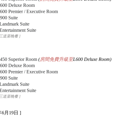
600 Deluxe Room
00 Premier / Executive Room
00 Suite
Landmark Suite
ntertainment Suite
日三道菜晚餐
]
450 Superior Room
(
房間免費升級至
L600 Deluxe Room)
600 Deluxe Room
00 Premier / Executive Room
00 Suite
Landmark Suite
ntertainment Suite
日三道菜晚餐
]
年6月19日
]