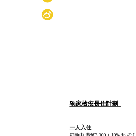
獨家檢疫長住計劃
一人入住
每晚由 港幣3,300 + 10% 起 @ L45