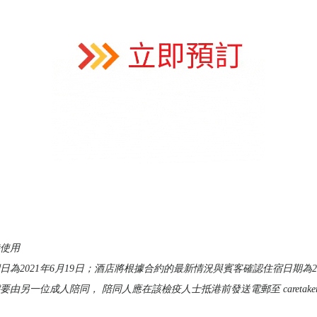
時使用
日為2021年6月19日；酒店將根據合約的最新情況與賓客確認住宿日期為20
一位成人陪同， 陪同人應在該檢疫人士抵港前發送電郵至 caretaker_app