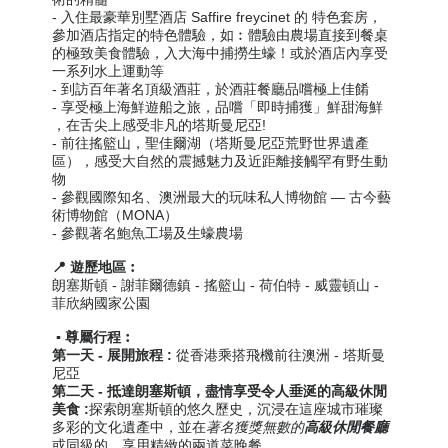
-
入住最豪華別墅酒店 Saffire freycinet
的 特色套房
，
參加
酒店
指定的特色體驗，
如︰體驗
由農場直接到餐桌
的極致美食體驗
，入大海中捕撈生蠔！或於酒店內享受
一系列水上運動等
- 到訪百年著名頂級酒莊，於酒莊餐廳品嚐極上佳餚
- 享受極上海鮮遊船之旅，品嚐「即時捕獲」鮮甜海鮮
，在舌尖上感受非凡的塔斯曼尼亞!
- 前往搖籃山，聖佳爾湖
（
塔斯曼尼亞荒野世界遺產
區
）
，感受大自然的震撼魅力及近距離接觸罕有野生動
物
- 參觀國際知名、澳洲最大的玩味私人博物館 — 古今藝
術博物館（MONA）
- 參觀
著名
鮑魚工場及生蠔
農場
📍 遊歷地區︰
朗塞斯頓 - 謝菲爾德鎮 - 搖籃山 - 荷伯特 - 威靈頓山 -
菲欣納國家公園
▪️ 尊屬行程︰
第一天
- 展開旅程 :
從香港乘搭飛機前往澳洲 - 塔斯曼
尼亞
第二天 - 抵達朗塞斯頓，盡情享受令人垂涎的高級休閒
美食 :
探索朗塞斯頓的悠久歷史，沉浸在這座城市璀璨
多彩的文化遺產中，並在
著名獲獎無數的
高級休閒
餐廳
或同級的，享用精緻的兩道菜晚餐