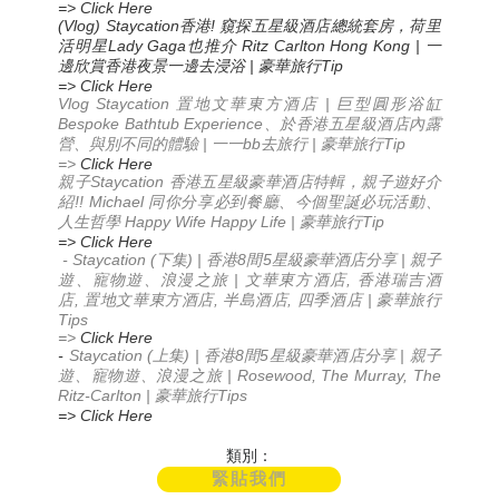
=> Click Here
(Vlog) Staycation
!
香港
窺探五星級酒店總統套房，荷里
Lady Gaga
Ritz Carlton Hong Kong |
活明星
也推介
一
|
Tip
邊欣賞香港夜景
一邊去浸浴
豪華旅行
=> Click Here
Vlog Staycation
|
置地文華東方酒店
巨型圓形浴缸
Bespoke Bathtub Experience
、於香港五星級酒店內露
|
bb
|
Tip
營、與別不同的體驗
一一
去旅行
豪華旅行
=>
Click Here
Staycation
親子
香港五星級豪華酒店特輯，親子遊好介
!! Michael
紹
同你分享必到餐廳
、今個聖誕必玩活動
、
Happy Wife Happy Life |
Tip
人生哲學
豪華旅行
=> Click Here
- Staycation (
) |
8
5
|
下集
香港
間
星級豪華酒店分享
親子
|
,
遊、寵物遊、浪漫之旅
文華東方酒店
香港瑞吉酒
,
,
,
|
店
置地文華東方酒店
半島酒店
四季酒店
豪華旅行
Tips
=>
Click Here
-
Staycation (
) |
8
5
|
上集
香港
間
星級豪華酒店分享
親子
| Rosewood, The Murray, The
遊、寵物遊、浪漫之旅
Ritz-Carlton |
Tips
豪華旅行
=> Click Here
類別：
緊貼我們