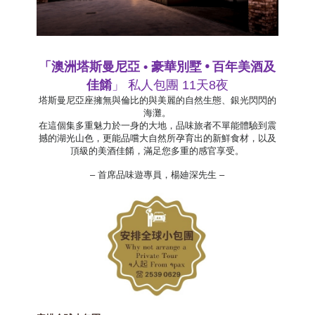
豪華別墅
•
百年美酒及
「澳洲塔斯曼尼亞 •
佳餚
」 私人包團 11天8夜
塔斯曼尼亞座擁無與倫比的與美麗的自然生態、銀光閃閃的
海灘。
在這個集多重魅力於一身的大地，品味旅者不單能體驗到震
撼的湖光山色，更能品嚐大自然所孕育出的新鮮食材，以及
頂級的美酒佳餚，滿足您多重的感官享受。
– 首席品味遊專員，楊廸深先生 –