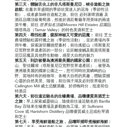
第三天 -
體驗舌尖上的非凡塔斯曼尼亞，
峽谷遊船之旅
啟航
:
在薰衣草盛開的季節欣賞迷人的花海
（季節性活
動）
，或者參加峽谷遊船之旅。前往 必到著啤酒廠 及
酒莊品嚐頂級葡萄酒，然後於酒莊餐廳享用
美味的兩道
菜
午餐。前往
世界知名頂級Moores Hill Estates 莊園
品
嚐塔瑪谷（Tamar Valley）的特色美酒和芝士
第四天
-
尋找松露，
窺探神秘又可愛的惡魔：
前往 芝士
農場體驗松露狩獵之旅（季節性活動），並於
農場
內享
用午餐。探索謝菲爾德壁畫村，前往搖籃山（塔斯曼尼
亞荒野世界遺產區的一部分）
近距離接觸
及觀賞塔斯曼
尼亞惡魔及其他野生動物
，感受大自然的魅力
第五天
-
到訪被譽為澳洲最美麗的國家公園︰
前往搖籃
山、
聖佳爾湖
（
塔斯曼尼亞荒野世界遺產區
）
，被譽為
澳洲最美麗的國家公園之一，您可同時欣賞嶙峋的山
野、當地特有的植物等、各種大自然的異趣，
體驗震撼
心靈的自然美景。
隨後，
前往鴿子湖及必到世界級的
Callington Mill 威士忌釀酒廠。於徬晚時分，抵達
荷伯
特酒店
第六天 -
前往遠近馳名的
生蠔農場、
品嚐優質
美酒芝士
之旅 :
早上探索威靈頓山，隨後前往遠近馳名的 Barilla
Bay
百味來生蠔
農場及參觀鮑魚工場。於 Sullivans
Cove 或 Hartshorn Distillery 品嚐優質威士忌或杜琴酒
和芝士
第七天 - 享受海鮮遊船之旅， 品嚐即捕即煮極鮮海鮮
:
展開「半天」海鮮遊船之旅，欣賞海上優美風景的同時