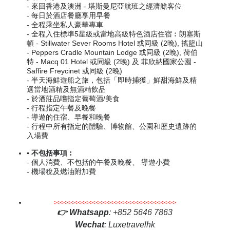
- 來回香港及
澳洲 - 塔斯曼尼亞
航班之
經濟艙
客位
- 每日於酒店餐廳享用早餐
- 全程乘坐私人豪華專車
-
全程入住標準5星級或當地高級特色酒店住宿︰
朗塞斯
頓
- Stillwater Sever Rooms Hotel 或同級
(2晚)
,
搖籃山
- Peppers Cradle Mountain Lodge
或同級
(2晚)
,
荷伯
特
-
Macq 01 Hotel
或同級
(2晚)
及
菲欣納國家公園
-
Saffire Freycinet
或同級
(2晚)
-
半天
海鮮遊船之旅，包括「即時捕獲」鮮甜海鮮及精
選當地酒精及無酒精飲品
- 於酒莊
品嚐
指定葡萄酒/美食
- 行程
指定
午餐及晚餐
- 導遊的住宿、早餐和晚餐
- 行程中所有指定的體驗、博物館、公園和歷史遺跡的
入場費
▪️ 不包括事項︰
- 個人消費、不包括的午餐及晚餐、 導遊小費
- 機場稅及燃油附加費
>>>>>>>>>>>>>>>>>>>>>>>>>>>>>>>>>>
👉
Whatsapp
:
+852 5646 7863
Wechat
: Luxetravelhk