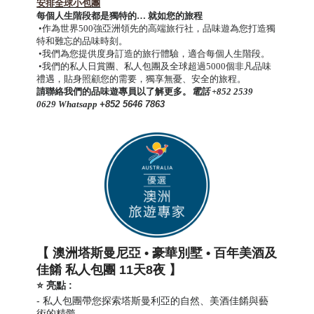
安排全球小包團
每個人生階段都是獨特的…
就如您的旅程
•作為世界500強亞洲領先的高端旅行社，品味遊為您打造獨
特和難忘的品味時刻。
•我們為您提供度身訂造的旅行體驗，適合每個人生階段。
•我們的私人日賞團、私人包團及全球超過5000個非凡品味
禮遇，貼身照顧您的需要，獨享無憂、安全的旅程。
請聯絡我們的品味遊專員以了解更多。
電話 +852 2539
0629
Whatsapp
+852 5646 7863
【 澳洲塔斯曼尼亞 • 豪華別墅 • 百年美酒及
佳餚 私人包團 11天8夜 】
⭐ 亮點
:
- 私人包團帶您探索塔斯曼利亞的自然、美酒佳餚與藝
術的精髓