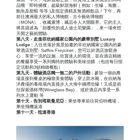
品嚐「即時捕獲」超級鮮甜海鮮 ( 例如︰生蠔，海膽，
鮑魚及龍蝦 等等 )及指定酒精及無酒精
飲品
！下午，再
前往
澳洲最大的私人博物館
- 古今藝術博物館
（MONA），收藏廣博，藏品令人大開眼界。它的主人
將其描述為「顛覆性的成人迪士尼樂園」，來一場奇想
天開之藝術體驗。
第八天 - 走進
菲欣納國家公園
內的豪華別墅 Luxury
Lodge :
入住
坐落於風景如畫的菲欣納國家公園內的
豪
華酒店
別墅
-
Saffire Freycinet，您可以於酒店放鬆身
心，享受一流的設施，欣賞迷人的環境，並在酒店精緻
的餐廳享受一系列獨特的體驗和美味佳餚 （包括每日指
定活動和3頓精緻餐點）
第九天 - 體驗酒店獨一無二的戶外活動 :
參加一個由農
場直接到餐桌的極致美食體驗
，穿上防水靴，
在欣納海
洋農場的養殖場內
直接步入大海中捕撈生蠔！又或是前
往探索酒杯灣(Wineglass Bay) 、或於酒店內享受一系
列水上運動 等
第十天
-
告別塔斯曼尼亞
:
乘坐專車前往
荷伯特
機場，
乘坐飛機返港
第十一天
- 抵達香港