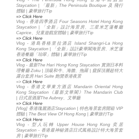
Staycation | 「最新」The Peninsula Boutique 及 飛行
體驗 | 豪華旅行Tip
=> Click Here
Vlog - 香港四季酒店 Four Seasons Hotel Hong Kong
Staycation | 「全新」設計海景房、三星米芝蓮餐廳
Caprice、兒童遊戲室體驗 | 豪華旅行Tip
=> Click Here
Vlog - 港島香格里拉酒店 Island Shangri-La Hong
Kong Staycation | 「全新」設計豪華閣海景房、米芝蓮
香港餐廳「珀翠」體驗 | 豪華旅行Tip
=> Click Here
Vlog -
The Hari Hong Kong Staycation
最新
實測日本料
Zoku |
|
理餐廳
頂級和牛、海膽、拖羅
窺探頂層超特大
Hari Suite
露台套房
飽覽香港夜景
=>
Click Here
Vlog -
Mandarin Oriental Hong
香港文華東方酒店
Kong Staycation
The Mandarin Club
《最新文華閣》
|
The Aubrey
日式居酒屋
、文華廳
=> Click Here
[Vlog]
Staycation |
VIP
香港瑰麗酒店
特色海景套房開箱
| The Best View Of Hong Kong |
Tip
體驗
豪華旅行
=> Click Here
Vlog -
Upper House Hong Kong
型人玩轉
奕居
Staycation -
香港最神秘酒店
日式風格設計
特大海景套
|
Tip
房
豪華旅行