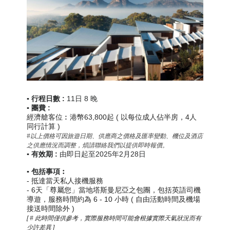
▪️ 行程日數 :
11日 8 晚
▪️ 團費 :
經濟艙客位︰港幣63,800起 ( 以每位成人佔半房，4人
同行計算 )
#以上價格可因旅遊日期、供應商之價格及匯率變動、機位及酒店
之供應情況而調整，煩請聯絡我們以提供即時報價。
▪️ 有效期 :
由即日起至2025年2月28日
▪️
包括事項︰
-
抵達當天私人接機服務
- 6天「尊屬您」當地塔斯曼尼亞之包團，包括英語司機
導遊，服務時間約為 6 - 10 小時 ( 自由活動時間及機場
接送時間除外 )
[ # 此時間僅供參考，實際服務時間可能會根據實際天氣狀況而有
少許差異 ]