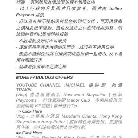
行團 ，有關稅項及燃油附加費不包括在內
Saffire
- 以上行程內容及圖片只供參考。
圖片由
Freycinet
提供
- 品味遊有權不接納過於緊急的預訂安排，可因供應商
之價格及匯率變動、機位及酒店之供應情況而調整，煩
請聯絡我們以提供即時報價
- 不設退款及預訂不可取消
- 優惠需視乎客房供應情況而定，或設有不適用日期
- 優惠不能與任何其它推廣或特惠房價一起使用; 及不適
用於團體訂房
- 品味遊保留最終之決定權
▬▬▬▬▬▬▬▬▬▬▬▬▬▬▬▬▬▬▬▬▬▬
MORE FABULOUS OFFERS
YOUTUBE CHANNEL :MICHAEL
_
楊廸深
旅遊
TRAVEL
[Vlog] 香港瑰麗酒店 Rosewood Staycation | 最新
Playrooms 、行政廊瑞閣 Manor Club、多個超級海景
套房開箱 VIP體驗 | 豪華旅行Tip
=> Click Here
Vlog -
Mandarin Oriental Hong Kong
文華東方酒店
Staycation x Harry Potter |
窺探特色海景套房、實測隱
形斗篷、哈利波特魔法歷奇住宿計劃
=> Click Here
Vlog - The Peninsula Hong Kong 香港半島酒店