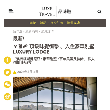
獨特 • 體驗 • 度身訂造 - 旅遊專家
品味遊
>
最新消息
>
消息詳情
最新!
🍷🦞🦐
頂級味覺衝擊 、入住豪華別墅
LUXURY LODGE
「澳洲塔斯曼尼亞 • 豪華別墅 • 百年美酒及佳餚」 私人
包團 11天8夜
2024年3月14日