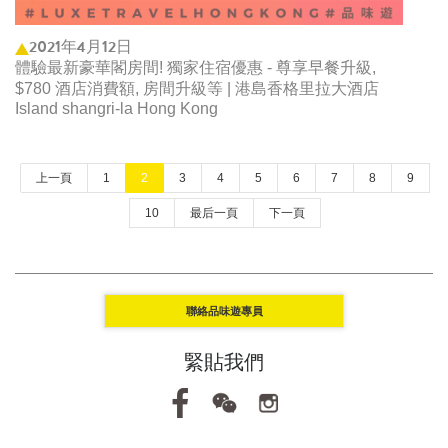
2021年4月12日
體驗最新豪華閣房間! 獨家住宿優惠 - 尊享早餐升級,
$780 酒店消費額, 房間升級等 | 港島香格里拉大酒店
Island shangri-la Hong Kong
上一頁
1
2
3
4
5
6
7
8
9
10
最后一頁
下一頁
聯絡品味遊專員
緊貼我們