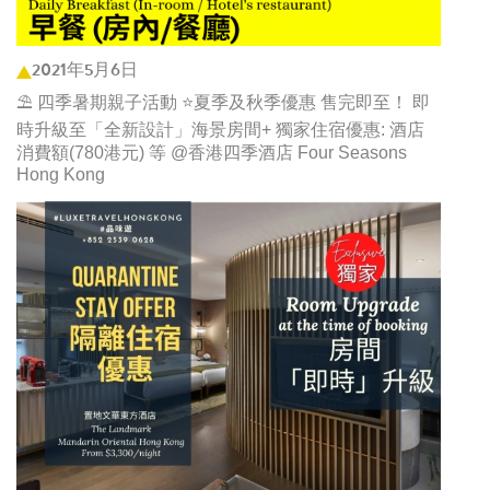
2021年5月6日
⛱️ 四季暑期親子活動 ⭐夏季及秋季優惠 售完即至！ 即
時升級至「全新設計」海景房間+ 獨家住宿優惠: 酒店
消費額(780港元) 等 @香港四季酒店 Four Seasons
Hong Kong