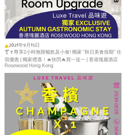
2021年9月15日
🍸🍷尊享2小時無限暢飲及小食! 獨家 "秋日美食假期" 住
宿優惠 | 獨家禮遇！🔥快閃🔥買一送一 | 香港瑰麗酒店
Rosewood Hong Kong