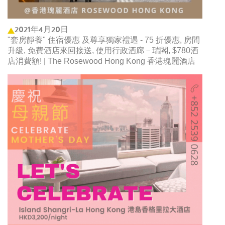
2021年4月20日
"套房靜養" 住宿優惠 及尊享獨家禮遇 - 75 折優惠, 房間
升級, 免費酒店來回接送, 使用行政酒廊－瑞閣, $780酒
店消費額! | The Rosewood Hong Kong 香港瑰麗酒店