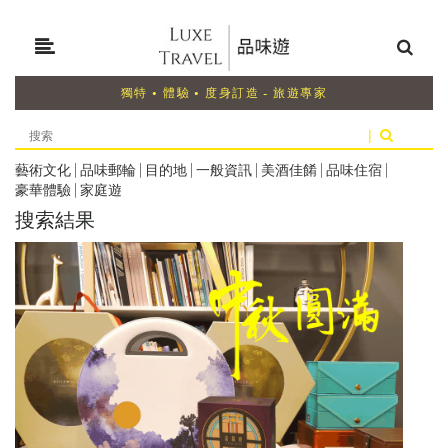
獨特 • 體驗 • 度身訂造 - 旅遊專家
|
藝術文化
|
品味郵輪
|
目的地
|
一般資訊
|
美酒佳餚
|
品味住宿
|
豪華體驗
|
家庭遊
搜索結果