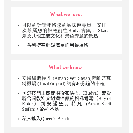
What we love:
可以的話請聯絡您的品味遊專員，安排一
次尊屬您的旅程前往Budva古鎮 、Skadar
湖及其他主要文化和景色秀麗的景點
一系列擁有壯觀海景
的用餐場所
What we know:
安縵聖斯特凡 (Aman Sveti Stefan)距離蒂瓦
特機場 (
Tivat Airport
) 約有40分鐘的車程
可選擇開車或開船從布德瓦（Budva）或受
聯合國教科文組織保護的科托爾灣（Bay of
Kotor）到
安縵聖斯特凡 (Aman Sveti
Stefan
)，路程不遠
私人進入Queen's Beach