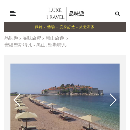
獨特 • 體驗 • 度身訂造 - 旅遊專家
品味遊
>
品味旅程
>
黑山旅遊
>
安縵聖斯特凡 - 黑山, 聖斯特凡