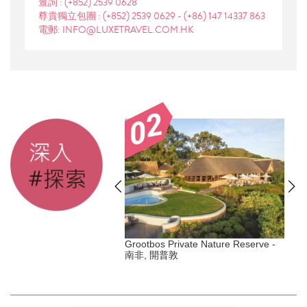
查詢 :
(+852) 2539 0628
尊貴獨立包團 :
(+852) 2539 0629
-
(+86) 147 14337 863
電郵: INFO@LUXETRAVEL.COM.HK
s Duxton - 新加坡, 丹戎巴
Grootbos Private Nature Reserve -
南非, 開普敦
Y