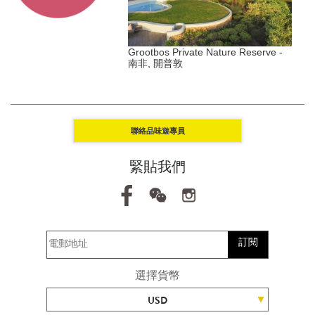
s Duxton - 新加坡, 丹戎巴
Grootbos Private Nature Reserve -
南非, 開普敦
Y
聯絡品味遊專員
緊貼我們
訂閱
選擇貨幣
USD