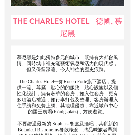
THE CHARLES HOTEL - 德國, 慕
尼黑
慕尼黑是如此獨特多元的城市，既擁有大都會風
情、同時城市裡充滿藝術氣息和活力的現代感，
但又保留深遠、令人神往的歷史痕跡。
The Charles Hotel一如Rocco Forte旗下酒店，提
供一流、尊屬、貼心的的服務，貼心設施以及個
性化設計，擁有奢華的套房，如入住套房，更有
多項酒店禮遇，如行李打包及整理、客房辦理入
住手續和免費上網。其地理優越，靠近城市中心
的國王廣場(Königsplatz)，方便遊覽。
不要錯過最新的 Sophia's 餐廳及酒吧，其嶄新的
Botanical Bistronomy餐飲概念，將品味旅者帶到