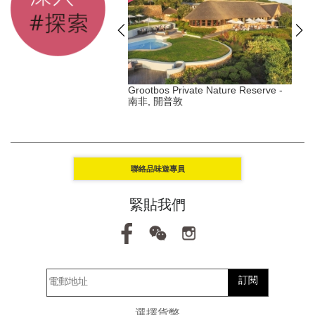
s Duxton - 新加坡, 丹戎巴
Grootbos Private Nature Reserve -
南非, 開普敦
Y
聯絡品味遊專員
緊貼我們
訂閱
選擇貨幣