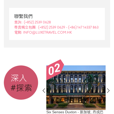
聯繫我們
查詢 :
(+852) 2539 0628
尊貴獨立包團 :
(+852) 2539 0629
-
(+86) 147 14337 863
電郵: INFO@LUXETRAVEL.COM.HK
 Nell, 美國, 阿斯本
Six Senses Duxton - 新加坡, 丹戎巴
G