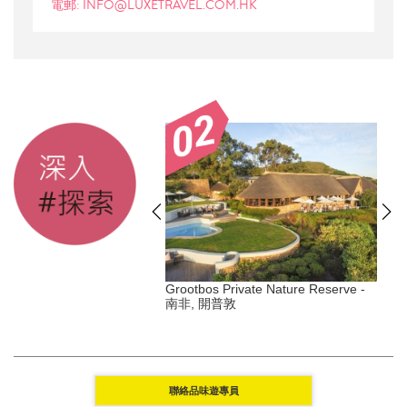
電郵: INFO@LUXETRAVEL.COM.HK
s Duxton - 新加坡, 丹戎巴
Grootbos Private Nature Reserve -
南非, 開普敦
Y
聯絡品味遊專員