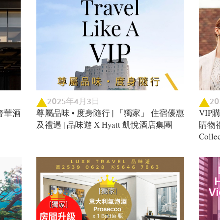
2025年4月3日
2
奢華酒
尊屬品味 • 度身隨行 | 「獨家」 住宿優惠
VIP
及禮遇 | 品味遊 X Hyatt 凱悅酒店集團
購物禮遇
Coll