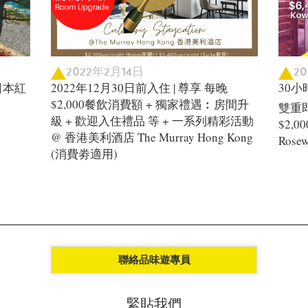
2022年2月14日
2
日本紅
2022年12月30日前入住 | 尊享 每晚
30小
$2,000餐飲消費額 + 獨家禮遇︰房間升
雙重即
級 + 歡迎入住禮品 等 + 一系列精彩活動
$2,
@ 香港美利酒店 The Murray Hong Kong
Rosew
(消費劵適用)
聯絡品味遊專員
緊貼我們