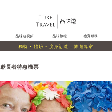
品味遊視頻
品味旅程
禮賓服務
獨特 • 體驗 • 度身訂造 - 旅遊專家
呈獻長者特惠機票