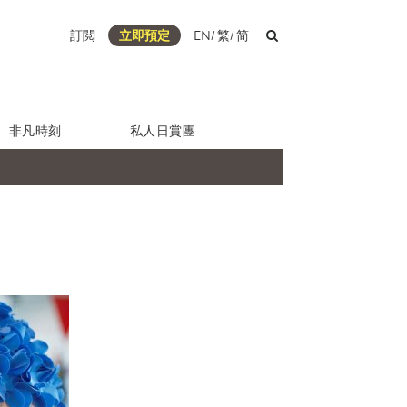
訂閲
立即預定
EN
/
繁
/
简
非凡時刻
私人日賞團