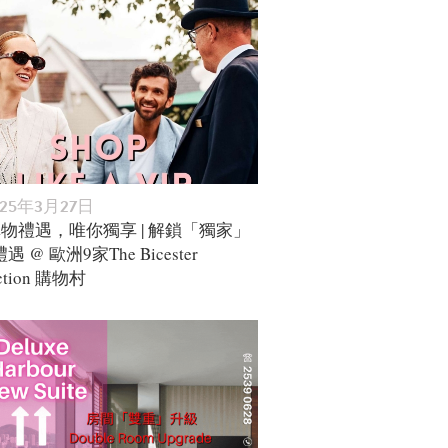
025年3月27日
購物禮遇，唯你獨享 | 解鎖「獨家」
 @ 歐洲9家The Bicester
ection 購物村