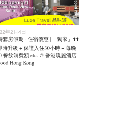
022年2月4日
時套房假期 - 住宿優惠 | 「獨家」⬆️⬆️
時升級 + 保證入住30小時 + 每晚
000 餐飲消費額 etc. @ 香港瑰麗酒店
ood Hong Kong