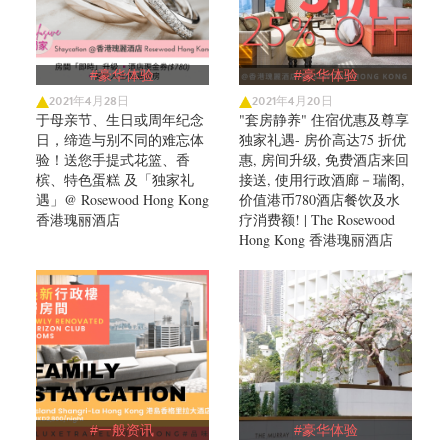
#豪华体验
#豪华体验
2021年4月28日
2021年4月20日
于母亲节、生日或周年纪念
"套房静养" 住宿优惠及尊享
日，缔造与别不同的难忘体
独家礼遇- 房价高达75 折优
验！送您手提式花篮、香
惠, 房间升级, 免费酒店来回
槟、特色蛋糕 及「独家礼
接送, 使用行政酒廊－瑞阁,
遇」@ Rosewood Hong Kong
价值港币780酒店餐饮及水
香港瑰丽酒店
疗消费额! | The Rosewood
Hong Kong 香港瑰丽酒店
#一般资讯
#豪华体验