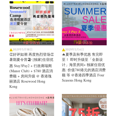
#豪华体验
#豪华体验
2021年5月18日
2021年5月6日
👏好评如潮 再度热烈登场👏
🔥夏季及秋季优惠 售完即
暑期夏令营🏖️ [独家]住宿优
至！ 即时升级至「全新设
计」海景房间+ 独家住宿优
惠 Stay3Pay2 + 行政廊瑞阁
惠: 价值780港元的酒店消费
(Manor Club) + $780 酒店消
额 等 @香港四季酒店 Four
费额 + 房间升级 @ 香港瑰
Seasons Hong Kong
丽酒店 Rosewood Hong
Kong