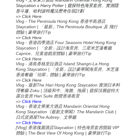
文華東方酒店
Staycation x Harry Potter |
窺探特色海景套房、實測隱
形斗篷、哈利波特魔法歷奇住宿計劃
=> Click Here
Vlog - The Peninsula Hong Kong 香港半島酒店
Staycation | 「最新」The Peninsula Boutique 及 飛行
體驗 | 豪華旅行Tip
=> Click Here
Vlog - 香港四季酒店 Four Seasons Hotel Hong Kong
Staycation | 「全新」設計海景房、三星米芝蓮餐廳
Caprice、兒童遊戲室體驗 | 豪華旅行Tip
=> Click Here
Vlog - 港島香格里拉酒店 Island Shangri-La Hong
Kong Staycation | 「全新」設計豪華閣海景房、米芝蓮
香港餐廳「珀翠」體驗 | 豪華旅行Tip
=> Click Here
Vlog -
The Hari Hong Kong Staycation
最新
實測日本料
Zoku |
|
理餐廳
頂級和牛、海膽、拖羅
窺探頂層超特大
Hari Suite
露台套房
飽覽香港夜景
=>
Click Here
Vlog -
Mandarin Oriental Hong
香港文華東方酒店
Kong Staycation
The Mandarin Club |
《最新文華閣》
The Aubrey
日式居酒屋
、文華廳
=> Click Here
[Vlog]
Staycation |
VIP
香港瑰麗酒店
特色海景套房開箱
| The Best View Of Hong Kong |
Tip
體驗
豪華旅行