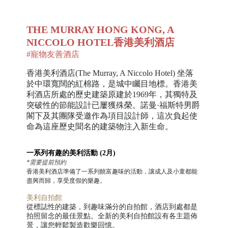
THE MURRAY HONG KONG, A
NICCOLO HOTEL
香港美利酒店
#
寵物友善酒店
香港美利酒店
(The Murray, A Niccolo Hotel) 坐落
於中環寬闊的紅棉路，是城中矚目地標。
香港美
利酒店所處的歷史建築原建於
1969年，其獨特及
突破性的節能設計已屢獲殊榮。諾曼·福斯特男爵
閣下及其團隊受邀作為項目設計師，這次負起使
命為這座歷史聞名的建築物注入新生命。
一系列有趣的美利活動 (2月)
*需要提前預約
香港美利酒店準備了一系列饒富趣味的活動，讓成人及小童都能
盡興而歸，享受度假的樂趣。
美利自拍館
從標誌性的建築，到趣味滿分的自拍館，酒店到處都是
拍照留念的最佳景點。全新的美利自拍館設有各主題佈
景，讓您輕鬆製造歡樂回憶。