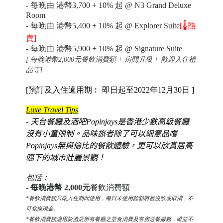
-
每晚由 港幣
3,700 + 10%
起 @ N3 Grand Deluxe
Room
-
每晚由 港幣
5,400 + 10%
起 @ Explorer Suite
[🌡️熱
賣]
-
每晚由 港幣
5,900 + 10% 起 @ Signature Suite
[
每晚港幣2,000元餐飲消費額 + 房間升級 + 歡迎入住禮
品等]
[預訂及入住適用期︰ 即日起至2022年12月30日
]
Luxe Travel Tips
- 天台餐廳及酒吧Popinjays是香港少數高級
餐廳
沒有小童限制
。
品味旅者
除了可以
細意
品嚐
Popinjays無與倫比的餐飲體驗，更可以欣賞居高
臨下的城市壯麗景觀！
包括︰
-
每晚港幣 2,000元
餐飲消費額
*餐飲消費額只限入住期間使用，每日未使用餘額將被沒收或取消，不
可兌換現金。
*餐飲消費額適用於酒店所有餐廳之堂食消費及客房送餐服務，唯並不