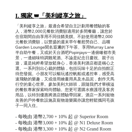
I. 獨家
「美利縱享之旅」
👑
「美利縱享之旅」最適合希望自主計劃用餐體驗的客
人，港幣2,000元餐飲消費額適用於多間餐廳，讓您於
住宿期間自由享用不同佳餚美饌。不妨使用港幣2,000
元餐飲消費額，以豐盛的週末早午餐慰勞自己、品嚐
Garden Lounge聞名遐邇的下午茶、享用Murray Lane
半自助午餐，又或於天台酒吧Popinjays一邊俯瞰都市美
景，一邊細味特調雞尾酒。不論是紀念日慶祝、親子出
遊，還是純粹希望放鬆身心，香港美利酒店都是稱心之
選。一系列別出心裁的體驗，包括玩味十足的自拍館正
待您發掘。小朋友可以暢玩遙控帆船或遙控車，感受高
速飛馳的樂趣，又或借用繪畫用具及水晶泥，創作天馬
行空的童心世界。參加美利大師班，跟隨我們才華橫溢
的餐飲專家探索時尚體驗。您更可選購水療護理及客房
用品，以特別優惠將酒店體驗帶回家。酒店一系列寵物
友善的戶外餐飲設施及寵物遊樂園亦讓您輕鬆攜同毛孩
子一同入住。
-
每晚由 港幣
2,700 + 10%
起 @ Superior Room
-
每晚由 港幣
3,000 + 10%
起 @ N1 Deluxe Room
-
每晚由 港幣
3,300 + 10%
起 @ N2 Grand Room