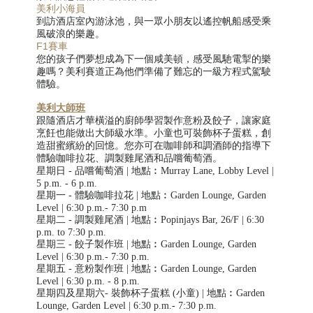
美利小海員
到訪酒店室內游泳池，與一眾小朋友以遙控帆船感受乘
風破浪的樂趣。
F1賽車
您的孩子們夢想成為下一個咸美頓，感受風馳電掣的樂
趣嗎？美利賽道正為他們準備了難忘的一級方程式駕駛
體驗。
美利大師班
跟隨酒店才華橫溢的廚師學習製作意粉及餃子，讓家庭
烹飪也能做出大師級水準。小童也可裝飾杯子蛋糕，創
造甜蜜繽紛的回憶。您亦可在咖啡師和調酒師的指導下
體驗咖啡
拉花、調製雞尾酒和品嚐葡萄酒。
星期日 -
品嚐葡萄酒
|
地點︰
Murray Lane, Lobby Level |
5 p.m. - 6 p.m.
星期一 -
體驗咖啡拉花
|
地點︰
Garden Lounge, Garden
Level | 6:30 p.m.- 7:30 p.m
星期二 -
調製雞尾酒
| 地點︰Popinjays Bar, 26/F | 6:30
p.m. to 7:30 p.m.
星期三 -
餃子
製作班
| 地點︰
Garden Lounge, Garden
Level | 6:30 p.m.- 7:30 p.m.
星期五 -
意粉
製作班
| 地點︰Garden Lounge, Garden
Level | 6:30 p.m. - 8 p.m.
星期四及星期六-
裝飾杯子蛋糕
(小童)
|
地點︰
Garden
Lounge, Garden Level | 6:30 p.m.- 7:30 p.m.