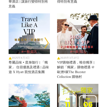
華酒店 | 讓旅行變得特別有
得特別有意義
意義
#一般資訊
#一般資訊
2025年4月3日
2025年3月27日
尊屬品味 • 度身隨行 | 「獨
VIP購物禮遇，唯你獨享 |
家」 住宿優惠及禮遇 | 品味
解鎖「獨家」購物禮遇 @
遊 X Hyatt 凱悅酒店集團
歐洲9家The Bicester
Collection 購物村