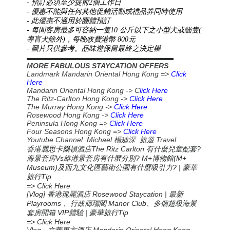
- 預訂必須至少提前2個工作日
- 優惠不能與任何其他促銷活動或禮品券同時使用
- 此優惠不適用於團體預訂
- 每間客房最多可容納一隻10 公斤以下之小型犬或貓隻(
導盲犬除外)，每晚收費港幣 800元
- 圖片只供參考。品味遊保留最終之決定權
▬▬▬▬▬▬▬▬▬▬▬▬▬▬▬▬▬▬▬▬▬▬
MORE FABULOUS STAYCATION OFFERS
Landmark Mandarin Oriental Hong Kong =>
Click
Here
Mandarin Oriental Hong Kong -> C
lick Here
The Ritz-Carlton Hong Kong ->
Click Here
The Murray Hong Kong ->
Click Here
Rosewood Hong Kong ->
Click Here
Peninsula Hong Kong =>
Click Here
Four Seasons Hong Kong =>
Click Here
Youtube Channel :Michael
_
Travel
楊廸深
旅遊
香港麗思卡爾頓酒店The Ritz Carlton 有什麼兒童配套?
海景套房Vs維港景套房有什麼分別? M+博物館(M+
Museum)及西九文化區藝術公園有什麼吸引力? | 豪華
旅行Tip
=> Click Here
[Vlog] 香港瑰麗酒店 Rosewood Staycation | 最新
Playrooms 、行政廊瑞閣 Manor Club、多個超級海景
套房開箱 VIP體驗 | 豪華旅行Tip
=> Click Here
Vlog -
Mandarin Oriental Hong Kong