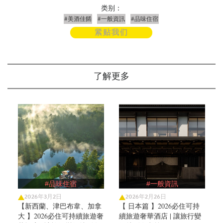
类别：
#美酒佳餚
#一般資訊
#品味住宿
紧贴我们
了解更多
#品味住宿
#一般資訊
2026年3月2日
2026年2月26日
【新西蘭、津巴布韋、加拿
【 日本篇 】2026必住可持
大 】2026必住可持續旅遊奢
續旅遊奢華酒店 | 讓旅行變