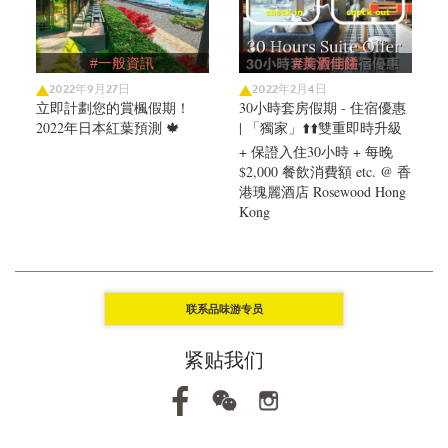
#一般資訊
#美酒佳餚
2022年9月27日
2022年2月4日
立即計劃您的賞楓假期！
30小時套房假期 - 住宿優惠
2022年日本紅葉預測 🍁
| 「獨家」⬆️⬆️雙重即時升級
+ 保證入住30小時 + 每晚
$2,000 餐飲消費額 etc. @ 香
港瑰麗酒店 Rosewood Hong
Kong
联系品味游专员
紧贴我们