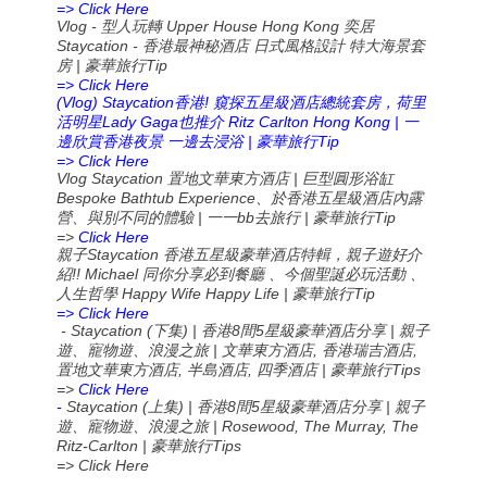
=> Click Here
Vlog -
Upper House Hong Kong
型人玩轉
奕居
Staycation -
香港最神秘酒店
日式風格設計
特大海景套
|
Tip
房
豪華旅行
=> Click Here
(Vlog) Staycation
!
香港
窺探五星級酒店總統套房，荷里
Lady Gaga
Ritz Carlton Hong Kong |
活明星
也推介
一
|
Tip
邊欣賞香港夜景
一邊去浸浴
豪華旅行
=> Click Here
Vlog Staycation
|
置地文華東方酒店
巨型圓形浴缸
Bespoke Bathtub Experience
、於香港五星級酒店內露
|
bb
|
Tip
營、與別不同的體驗
一一
去旅行
豪華旅行
=>
Click Here
Staycation
親子
香港五星級豪華酒店特輯，親子遊好介
!! Michael
紹
同你分享必到餐廳
、今個聖誕必玩活動
、
Happy Wife Happy Life |
Tip
人生哲學
豪華旅行
=> Click Here
- Staycation (
) |
8
5
|
下集
香港
間
星級豪華酒店分享
親子
|
,
,
遊、寵物遊、浪漫之旅
文華東方酒店
香港瑞吉酒店
,
,
|
Tips
置地文華東方酒店
半島酒店
四季酒店
豪華旅行
=>
Click Here
-
Staycation (
) |
8
5
|
上集
香港
間
星級豪華酒店分享
親子
| Rosewood, The Murray, The
遊、寵物遊、浪漫之旅
Ritz-Carlton |
Tips
豪華旅行
=> Click Here