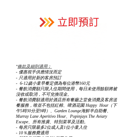
*
條款及細則適用︰
- 優惠視乎供應情況而定
-
只適用於新的客房預訂
-
6-12
歲小童早餐定價為每位港幣160元
- 餐飲消費額只限入住期間使用，每日未使用餘額將被
沒收或取消，不可兌換現金。
- 餐飲消費額適用於酒店所有餐廳之堂食消費及客房送
餐服務，唯並不包括紅棉、啤酒花園 Happy Hour（下
午5時30分至9時）、Garden Lounge海鮮半自助餐、
Murray Lane Aperitivo Hour、Popinjays The Aviary
Escape、所有推廣、特別菜單及活動。
- 每房只限最多2位成人及1位小童入住
- 10％服務費適用