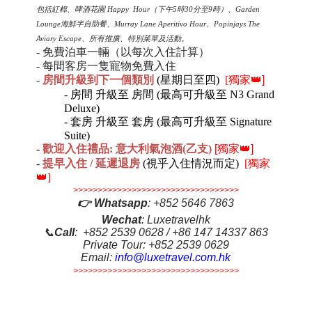
包括紅棉、啤酒花園 Happy Hour（下午5時30分至9時）、Garden
Lounge海鮮半自助餐、Murray Lane Aperitivo Hour、Popinjays The
Aviary Escape、所有推廣、特別菜單及活動。
- 免費泊車一輛（以每次入住計算）
- 每間客房一隻寵物免費入住
-
房間升級到下一個類別
(星期日至四)
[
獨家👑]
-
房間 升級
至
房間
(
最高可升級至
N3 Grand
Deluxe)
-
套房
升級
至
套房
(
最高可升級至
Signature
Suite)
-
歡迎入住禮品
: 意大利
氣泡酒
(乙
支
)
[獨家👑]
-
提早入住 / 延遲退房
(視乎入住情況而定)
[獨家
👑]
>>>>>>>>>>>>>>>>>>>>>>>>>>>>>>>>>>
👉
Whatsapp
:
+852 5646 7863
Wechat
: Luxetravelhk
📞
Call
: +852 2539 0628 / +86 147 14337 863
Private Tour: +852 2539 0629
Email:
info@luxetravel.com.hk
>>>>>>>>>>>>>>>>>>>>>>>>>>>>>>>>>>