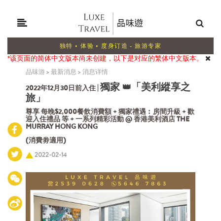
独特 • 体验 • 度身订造 - 旅游专家
*该页面的简体中文版本尚未创建，以下是对应的繁体中文版本。
品味游
>
最新消息
>
消息详情
獨家
「美利縱享之
👑
2022年12月30日前入住 |
旅」
尊享 每晚$2,000餐飲消費額 + 獨家禮遇︰房間升級 + 歡
迎入住禮品 等 + 一系列精彩活動 @ 香港美利酒店 THE
MURRAY HONG KONG
(消費劵適用)
2022-02-14