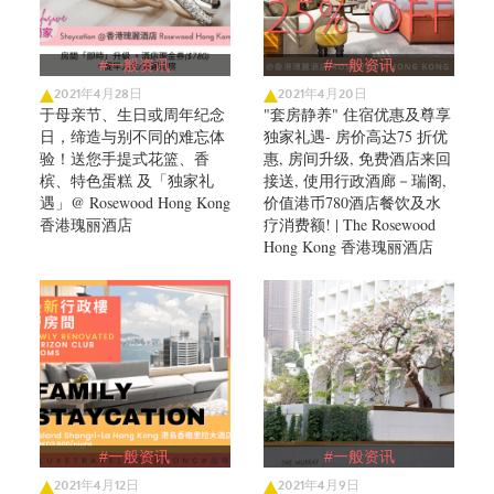
#一般资讯
#一般资讯
2021年4月28日
2021年4月20日
于母亲节、生日或周年纪念
"套房静养" 住宿优惠及尊享
日，缔造与别不同的难忘体
独家礼遇- 房价高达75 折优
验！送您手提式花篮、香
惠, 房间升级, 免费酒店来回
槟、特色蛋糕 及「独家礼
接送, 使用行政酒廊－瑞阁,
遇」@ Rosewood Hong Kong
价值港币780酒店餐饮及水
香港瑰丽酒店
疗消费额! | The Rosewood
Hong Kong 香港瑰丽酒店
#一般资讯
#一般资讯
2021年4月12日
2021年4月9日