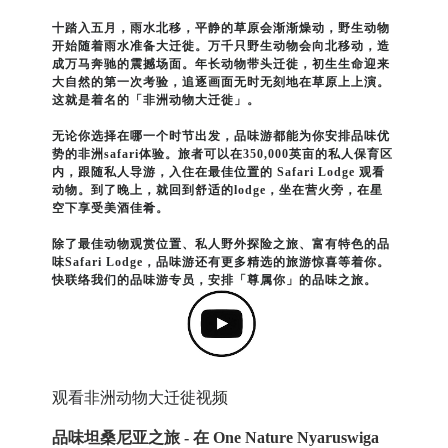
十踏入五月，雨水北移，平静的草原会渐渐燥动，野生动物
开始随着雨水准备大迁徙。万千只野生动物会向北移动，造
成万马奔驰的震撼场面。年长动物带头迁徙，初生生命迎来
大自然的第一次考验，追逐画面无时无刻地在草原上上演。
这就是着名的「非洲动物大迁徙」。
无论你选择在哪一个时节出发，品味游都能为你安排品味优
势的非洲safari体验。旅者可以在350,000英亩的私人保育区
内，跟随私人导游，入住在最佳位置的 Safari Lodge 观看
动物。到了晚上，就回到舒适的lodge，坐在营火旁，在星
空下享受美酒佳肴。
除了最佳动物观赏位置、私人野外探险之旅、富有特色的品
味Safari Lodge，品味游还有更多精选的旅游惊喜等着你。
快联络我们的品味游专员，安排「尊属你」的品味之旅。
观看非洲动物大迁徙视频
品味坦桑尼亚之旅 - 在 One Nature Nyaruswiga