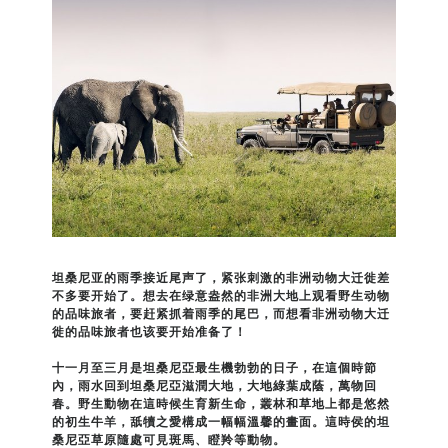
坦桑尼亚的雨季接近尾声了，紧张刺激的非洲动物大迁徙差
不多要开始了。想去在绿意盎然的非洲大地上观看野生动物
的品味旅者，要赶紧抓着雨季的尾巴，而想看非洲动物大迁
徙的品味旅者也该要开始准备了！
十一月至三月是坦桑尼亞最生機勃勃的日子，在這個時節
內，雨水回到坦桑尼亞滋潤大地，大地綠葉成蔭，萬物回
春。野生動物在這時候生育新生命，叢林和草地上都是悠然
的初生牛羊，舐犢之愛構成一幅幅溫馨的畫面。這時侯的坦
桑尼亞草原隨處可見斑馬、瞪羚等動物。