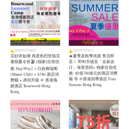
#一般资讯
#一般资讯
2021年5月18日
2021年5月6日
👏好评如潮 再度热烈登场👏
🔥夏季及秋季优惠 售完即
暑期夏令营🏖️ [独家]住宿优
至！ 即时升级至「全新设
计」海景房间+ 独家住宿优
惠 Stay3Pay2 + 行政廊瑞阁
惠: 价值780港元的酒店消费
(Manor Club) + $780 酒店消
额 等 @香港四季酒店 Four
费额 + 房间升级 @ 香港瑰
Seasons Hong Kong
丽酒店 Rosewood Hong
Kong