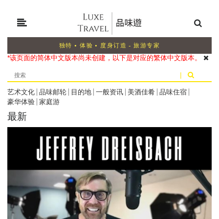
独特 • 体验 • 度身订造 - 旅游专家
*该页面的简体中文版本尚未创建，以下是对应的繁体中文版本。
|
艺术文化
|
品味邮轮
|
目的地
|
一般资讯
|
美酒佳肴
|
品味住宿
|
豪华体验
|
家庭游
最新