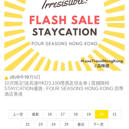
2020年10月5日
10月限定!送高達HKD3,100禮遇及現金券 | 震撼限時
STAYCATION優惠 - FOUR SEASONS HONG KONG 四季
酒店香港
上一页
最新
16
17
18
19
20
21
22
23
24
25
最后
下一页