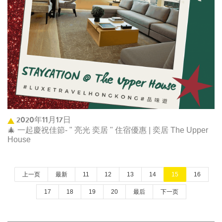
2020年11月17日
🎄 一起慶祝佳節- " 亮光 奕居 " 住宿優惠 | 奕居 The Upper
House
上一页
最新
11
12
13
14
15
16
17
18
19
20
最后
下一页