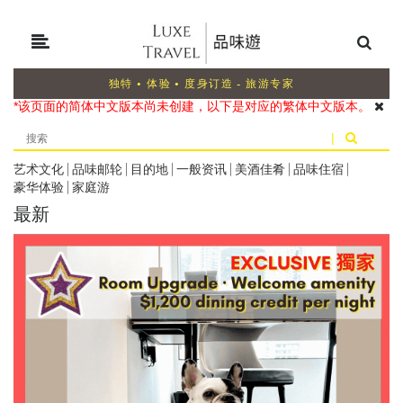
独特 • 体验 • 度身订造 - 旅游专家
*该页面的简体中文版本尚未创建，以下是对应的繁体中文版本。
|
艺术文化
|
品味邮轮
|
目的地
|
一般资讯
|
美酒佳肴
|
品味住宿
|
豪华体验
|
家庭游
最新