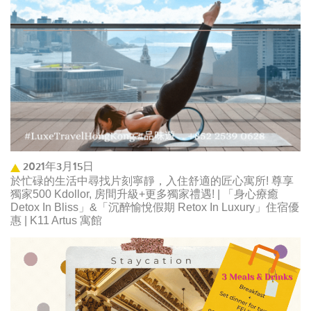
2021年3月15日
於忙碌的生活中尋找片刻寧靜，入住舒適的匠心寓所! 尊享
獨家500 Kdollor, 房間升級+更多獨家禮遇! | 「身心療癒
Detox In Bliss」&「沉醉愉悅假期 Retox In Luxury」住宿優
惠 | K11 Artus 寓館