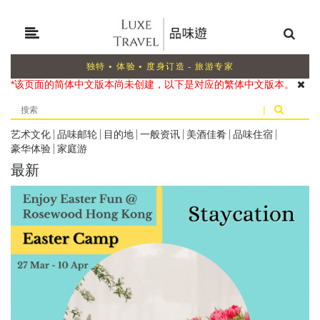
独特 • 体验 • 度身订造 - 旅游专家
*该页面的简体中文版本尚未创建，以下是对应的繁体中文版本。
|
艺术文化
|
品味邮轮
|
目的地
|
一般资讯
|
美酒佳肴
|
品味住宿
|
豪华体验
|
家庭游
最新