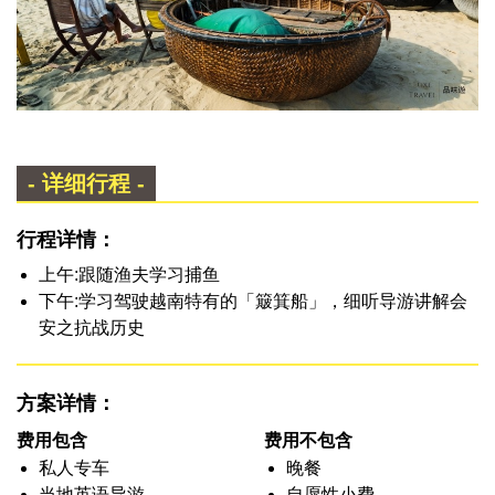
- 详细行程 -
行程详情：
上午:跟随渔夫学习捕鱼
下午:学习驾驶越南特有的「簸箕船」，细听导游讲解会
安之抗战历史
方案详情：
费用包含
费用不包含
私人专车
晚餐
当地英语导游
自愿性小费