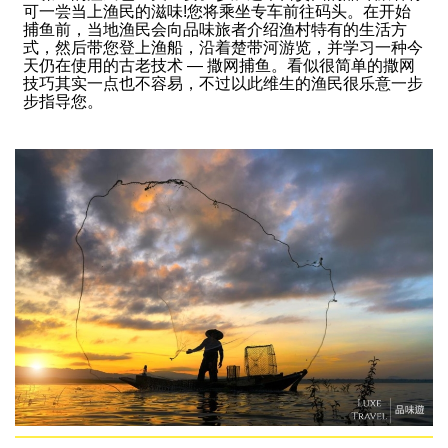
可一尝当上渔民的滋味!您将乘坐专车前往码头。在开始
捕鱼前，当地渔民会向品味旅者介绍渔村特有的生活方
式，然后带您登上渔船，沿着楚带河游览，并学习一种今
天仍在使用的古老技术 — 撒网捕鱼。看似很简单的撒网
技巧其实一点也不容易，不过以此维生的渔民很乐意一步
步指导您。