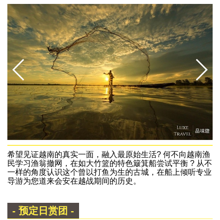
希望见证越南的真实一面，融入最原始生活? 何不向越南渔
民学习渔翁撤网，在如大竹篮的特色簸箕船尝试平衡 ? 从不
一样的角度认识这个曾以打鱼为生的古城，在船上倾听专业
导游为您道来会安在越战期间的历史。
- 预定日赏团 -