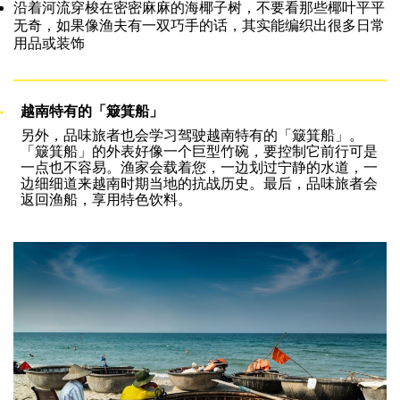
沿着河流穿梭在密密麻麻的海椰子树，不要看那些椰叶平平
无奇，如果像渔夫有一双巧手的话，其实能编织出很多日常
用品或装饰
越南特有的「簸箕船」
另外，品味旅者也会学习驾驶越南特有的「簸箕船」。
「簸箕船」的外表好像一个巨型竹碗，要控制它前行可是
一点也不容易。渔家会载着您，一边划过宁静的水道，一
边细细道来越南时期当地的抗战历史。最后，品味旅者会
返回渔船，享用特色饮料。