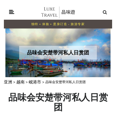
独特 • 体验 • 度身订造 - 旅游专家
品味会安楚带河私人日赏团
亚洲
越南
岘港市
品味会安楚带河私人日赏团
>
>
>
品味会安楚带河私人日赏
团